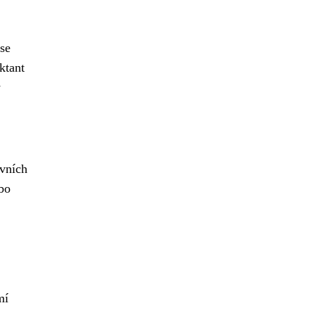
ese
ktant
y
ávních
bo
mí