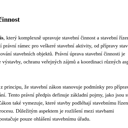
činnost
is
, který komplexně upravuje stavební činnost a stavební říze
 právní rámec pro veškeré stavební aktivity, od přípravy sta
ňování stavebních objektů. Právní úprava stavební činnosti je
e výstavby, ochranu veřejných zájmů a koordinaci různých as
z principu, že stavební zákon stanovuje podmínky pro přípra
ní. Tento právní předpis definuje základní pojmy, jako jsou s
Zákon také vymezuje, které stavby podléhají stavebnímu řízen
rocesu. Důležitým aspektem je rozlišení mezi stavbami
 postačuje pouze ohlášení stavebnímu úřadu.