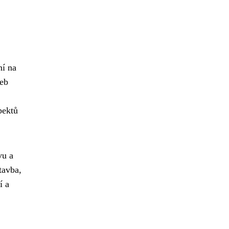
ní na
veb
pektů
vu a
tavba,
í a