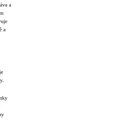
ráva a
ím
vuje
ě a
je
y.
ínky
í
by