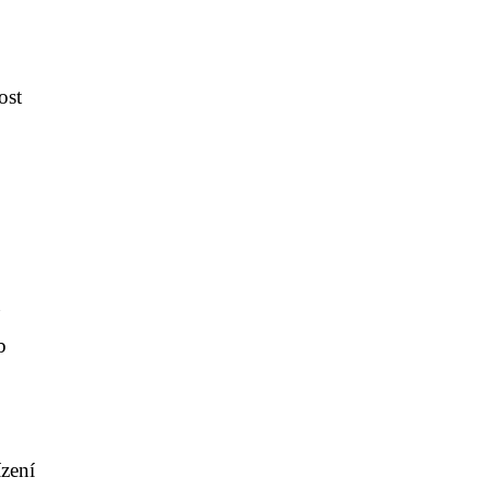
ost
a
b
ízení