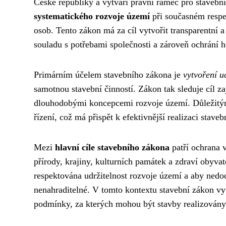
České republiky a vytváří právní rámec pro stavební
systematického rozvoje území
při současném respe
osob. Tento zákon má za cíl vytvořit transparentní 
souladu s potřebami společnosti a zároveň ochrání ho
Primárním účelem stavebního zákona je
vytvoření 
samotnou stavební činností. Zákon tak sleduje cíl za
dlouhodobými koncepcemi rozvoje území. Důležitým 
řízení, což má přispět k efektivnější realizaci sta
Mezi
hlavní cíle stavebního zákona
patří ochrana v
přírody, krajiny, kulturních památek a zdraví obyvat
respektována udržitelnost rozvoje území a aby nedo
nenahraditelné. V tomto kontextu stavební zákon vy
podmínky, za kterých mohou být stavby realizovány