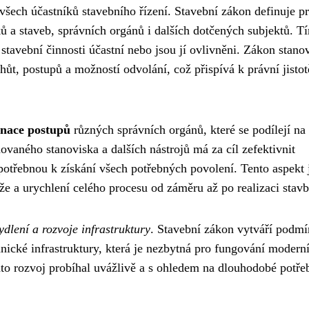
všech účastníků stavebního řízení. Stavební zákon definuje p
ů a staveb, správních orgánů i dalších dotčených subjektů. T
 stavební činnosti účastní nebo jsou jí ovlivněni. Zákon stano
hůt, postupů a možností odvolání, což přispívá k právní jistot
inace postupů
různých správních orgánů, které se podílejí na
ovaného stanoviska a dalších nástrojů má za cíl zefektivnit
 potřebnou k získání všech potřebných povolení. Tento aspekt 
že a urychlení celého procesu od záměru až po realizaci stavb
dlení a rozvoje infrastruktury
. Stavební zákon vytváří podm
nické infrastruktury, která je nezbytná pro fungování modern
nto rozvoj probíhal uvážlivě a s ohledem na dlouhodobé potře