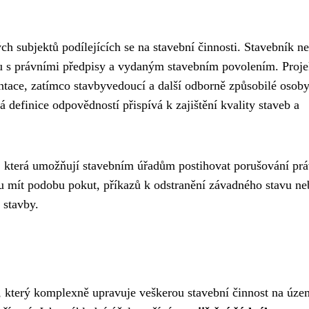
ch subjektů podílejících se na stavební činnosti. Stavebník n
du s právními předpisy a vydaným stavebním povolením. Proje
tace, zatímco stavbyvedoucí a další odborně způsobilé osob
á definice odpovědností přispívá k zajištění kvality staveb a
, která umožňují stavebním úřadům postihovat porušování pr
ou mít podobu pokut, příkazů k odstranění závadného stavu ne
 stavby.
, který komplexně upravuje veškerou stavební činnost na úze