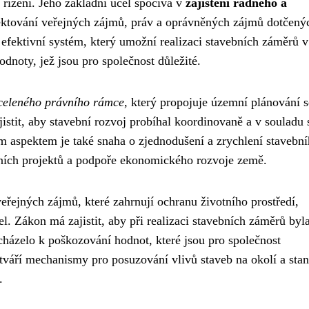
 řízení. Jeho základní účel spočívá v
zajištění řádného a
ktování veřejných zájmů, práv a oprávněných zájmů dotčený
a efektivní systém, který umožní realizaci stavebních záměrů v
dnoty, jež jsou pro společnost důležité.
uceleného právního rámce
, který propojuje územní plánování s
jistit, aby stavební rozvoj probíhal koordinovaně a v souladu 
aspektem je také snaha o zjednodušení a zrychlení stavebn
vebních projektů a podpoře ekonomického rozvoje země.
eřejných zájmů, které zahrnují ochranu životního prostředí,
el. Zákon má zajistit, aby při realizaci stavebních záměrů byl
cházelo k poškozování hodnot, které jsou pro společnost
tváří mechanismy pro posuzování vlivů staveb na okolí a sta
.