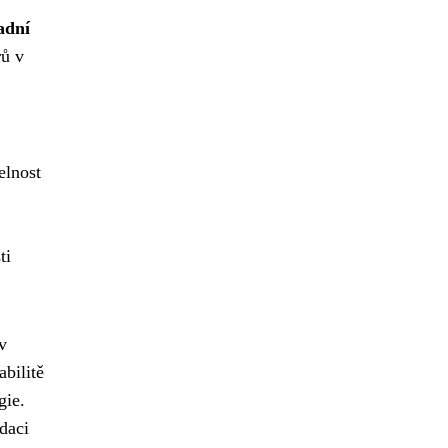
adní
rů v
elnost
ti
v
bilitě
gie.
daci