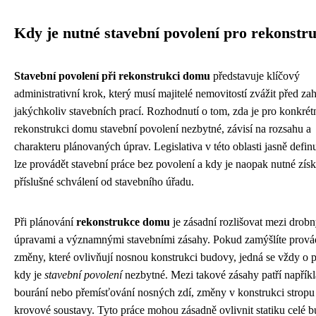
Kdy je nutné stavební povolení pro rekonstru
Stavební povolení při rekonstrukci domu
představuje klíčový
administrativní krok, který musí majitelé nemovitostí zvážit před za
jakýchkoliv stavebních prací. Rozhodnutí o tom, zda je pro konkrét
rekonstrukci domu stavební povolení nezbytné, závisí na rozsahu a
charakteru plánovaných úprav. Legislativa v této oblasti jasně defin
lze provádět stavební práce bez povolení a kdy je naopak nutné získ
příslušné schválení od stavebního úřadu.
Při plánování
rekonstrukce domu
je zásadní rozlišovat mezi drob
úpravami a významnými stavebními zásahy. Pokud zamýšlíte prová
změny, které ovlivňují nosnou konstrukci budovy, jedná se vždy o p
kdy je
stavební povolení
nezbytné. Mezi takové zásahy patří napřík
bourání nebo přemísťování nosných zdí, změny v konstrukci stropu
krovové soustavy. Tyto práce mohou zásadně ovlivnit statiku celé b