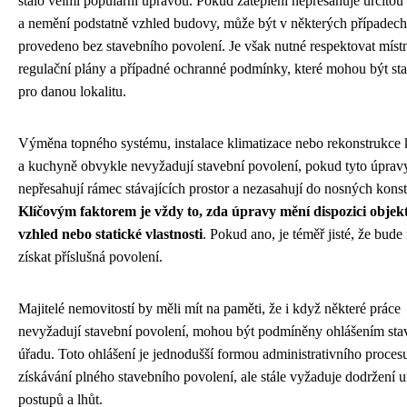
stalo velmi populární úpravou. Pokud zateplení nepřesahuje určitou
a nemění podstatně vzhled budovy, může být v některých případech
provedeno bez stavebního povolení. Je však nutné respektovat míst
regulační plány a případné ochranné podmínky, které mohou být s
pro danou lokalitu.
Výměna topného systému, instalace klimatizace nebo rekonstrukce
a kuchyně obvykle nevyžadují stavební povolení, pokud tyto úprav
nepřesahují rámec stávajících prostor a nezasahují do nosných konst
Klíčovým faktorem je vždy to, zda úpravy mění dispozici objekt
vzhled nebo statické vlastnosti
. Pokud ano, je téměř jisté, že bude
získat příslušná povolení.
Majitelé nemovitostí by měli mít na paměti, že i když některé práce
nevyžadují stavební povolení, mohou být podmíněny ohlášením st
úřadu. Toto ohlášení je jednodušší formou administrativního proces
získávání plného stavebního povolení, ale stále vyžaduje dodržení u
postupů a lhůt.