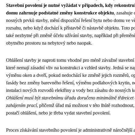
Stavební povolení je nutné vyžádat v případech, kdy rekonstru
domu zahrnuje podstatné změny konstrukce objektu
, zasahuje 
nosných prvků stavby, mění dispoziční řešení bytu nebo domu ve v
rozsahu, nebo když dochází k přístavbě či nástavbě objektu. Toto po
také nezbytné při změně účelu užívání stavby, například při přeměn
obytného prostoru na nebytový nebo naopak.
Ohlášení stavby je naproti tomu vhodné pro méně závažné stavební
které nemají zásadní vliv na konstrukci a vzhled stavby. Jedná se na
výměnu oken a dveří, pokud nedochází ke změně jejich rozměrů, o
fasády bez změny barevného řešení, výměnu podlahových krytin, 
instalaci nových rozvodů elektřiny a vody bez zásahu do nosných k
Ohlášení musí být stavebnímu úřadu doručeno minimálně třdreicet 
zahájením prací
, přičemž úřad má možnost v této lhůtě rozhodnout,
postačí ohlášení, nebo je třeba vydat stavební povolení.
Proces získávání stavebního povolení je administrativně náročnější 