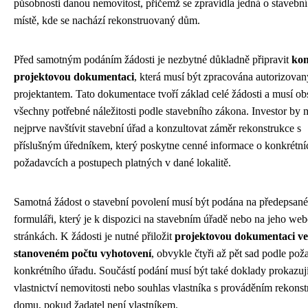
působnosti danou nemovitost, přičemž se zpravidla jedná o stavební
místě, kde se nachází rekonstruovaný dům.
Před samotným podáním žádosti je nezbytné důkladně připravit
kom
projektovou dokumentaci
, která musí být zpracována autorizova
projektantem. Tato dokumentace tvoří základ celé žádosti a musí o
všechny potřebné náležitosti podle stavebního zákona. Investor by 
nejprve navštívit stavební úřad a konzultovat záměr rekonstrukce s
příslušným úředníkem, který poskytne cenné informace o konkrétní
požadavcích a postupech platných v dané lokalitě.
Samotná žádost o stavební povolení musí být podána na předepsan
formuláři, který je k dispozici na stavebním úřadě nebo na jeho we
stránkách. K žádosti je nutné přiložit
projektovou dokumentaci ve
stanoveném počtu vyhotovení
, obvykle čtyři až pět sad podle po
konkrétního úřadu. Součástí podání musí být také doklady prokazuj
vlastnictví nemovitosti nebo souhlas vlastníka s prováděním rekons
domu, pokud žadatel není vlastníkem.