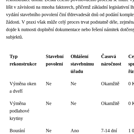
lišit v závislosti na mnoha faktorech, přičemž základní legislativní l
vydání stavebního povolení činí třdrevadesát dnů od podání komple
žádosti. V praxi však může celý proces trvat podstatně déle, zejmé
dojde k nutnosti doplnění dokumentace nebo řešení námitek dotčen
subjektů.
Typ
Stavební
Ohlášení
Časová
Ce
rekonstrukce
povolení
stavebnímu
náročnost
sp
úřadu
říz
Výměna oken
Ne
Ne
Okamžitě
0 
a dveří
Výměna
Ne
Ne
Okamžitě
0 
podlahové
krytiny
Bourání
Ne
Ano
7-14 dní
1 