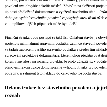
povolení trvá obvykle několik měsíců. Závisí to na složitosti projekt
úplnosti předložené dokumentace a vytížení stavebního úřadu.
Prů
doba pro vydání stavebního povolení se pohybuje mezi třemi až šest
v komplikovanějších případech může být i delší.
Finanční stránka obou postupů se také liší. Ohlášení stavby je obvy
spojeno s minimálními správními poplatky, zatímco stavební povole
vyžaduje zaplacení vyššího správního poplatku a především náklad
zpracování projektové dokumentace, které mohou představovat desít
korun v závislosti na rozsahu projektu. Je proto důležité již v počáte
plánování rekonstrukce domu správně vyhodnotit, jaký typ povolen
potřebný, a zahrnout tyto náklady do celkového rozpočtu stavby.
Rekonstrukce bez stavebního povolení a jejic
rozsah