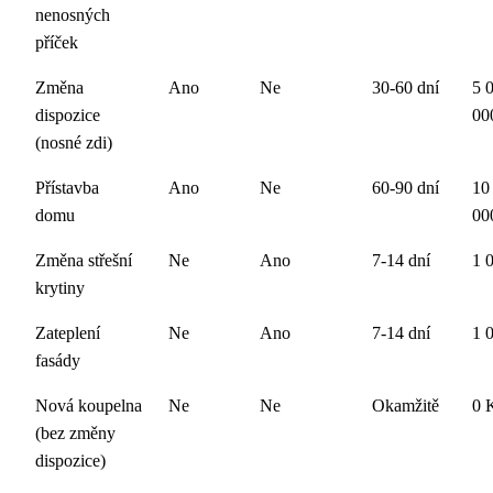
nenosných
příček
Změna
Ano
Ne
30-60 dní
5 
dispozice
00
(nosné zdi)
Přístavba
Ano
Ne
60-90 dní
10
domu
00
Změna střešní
Ne
Ano
7-14 dní
1 
krytiny
Zateplení
Ne
Ano
7-14 dní
1 
fasády
Nová koupelna
Ne
Ne
Okamžitě
0 
(bez změny
dispozice)