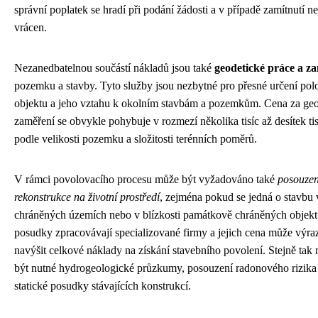
správní poplatek se hradí při podání žádosti a v případě zamítnutí ne
vrácen.
Nezanedbatelnou součástí nákladů jsou také
geodetické práce a z
pozemku a stavby. Tyto služby jsou nezbytné pro přesné určení pol
objektu a jeho vztahu k okolním stavbám a pozemkům. Cena za geo
zaměření se obvykle pohybuje v rozmezí několika tisíc až desítek ti
podle velikosti pozemku a složitosti terénních poměrů.
V rámci povolovacího procesu může být vyžadováno také
posouzen
rekonstrukce na životní prostředí
, zejména pokud se jedná o stavbu 
chráněných územích nebo v blízkosti památkově chráněných objekt
posudky zpracovávají specializované firmy a jejich cena může výra
navýšit celkové náklady na získání stavebního povolení. Stejně ta
být nutné hydrogeologické průzkumy, posouzení radonového rizika
statické posudky stávajících konstrukcí.