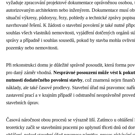
vyžaduje zpracování projektové dokumentace oprávněnou osobou, 
autorizovaným architektem nebo inženýrem. Dokumentace musí ob
situační výkresy, půdorysy, řezy, pohledy a technické zprávy popisu
navrhované řešení. K žádosti o stavební povolení je také nutné připo
souhlas všech vlastníků nemovitosti, vyjádření dotčených orgánů stá
správy a případně i souhlas sousedů, pokud by stavba mohla ovlivnit
pozemky nebo nemovitosti.
Při rekonstrukci domu je důležité správně posoudit, která forma pov
pro daný záměr vhodná.
Nesprávné posouzení může vést k poku
nutnosti dodatečného povolení stavby
, což znamená nejen finanč
náklady, ale také časové prodlevy. Stavební úřad má pravomoc naříd
zastavení prací a v krajním případě i odstranění neoprávněně prov
stavebních úprav.
Časová náročnost obou procesů se výrazně liší. Zatímco u ohlášení 
teoreticky začít se stavebními pracemi po uplynutí třiceti dnů od do
ohlášení, pokud stavební úřad nevznese námitky, proces získávání 