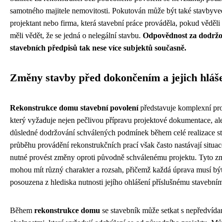
samotného majitele nemovitosti. Pokutován může být také stavbyve
projektant nebo firma, která stavební práce prováděla, pokud věděli
měli vědět, že se jedná o nelegální stavbu.
Odpovědnost za dodržo
stavebních předpisů tak nese více subjektů současně.
Změny stavby před dokončením a jejich hláš
Rekonstrukce domu stavební povolení
představuje komplexní pro
který vyžaduje nejen pečlivou přípravu projektové dokumentace, al
důsledné dodržování schválených podmínek během celé realizace s
průběhu provádění rekonstrukčních prací však často nastávají situac
nutné provést změny oproti původně schválenému projektu. Tyto 
mohou mít různý charakter a rozsah, přičemž každá úprava musí bý
posouzena z hlediska nutnosti jejího ohlášení příslušnému stavební
Během
rekonstrukce domu
se stavebník může setkat s nepředvíd