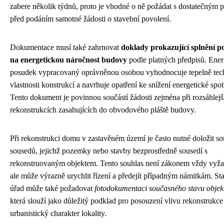
zabere několik týdnů, proto je vhodné o ně požádat s dostatečným 
před podáním samotné žádosti o stavební povolení.
Dokumentace musí také zahrnovat
doklady prokazující splnění 
na energetickou náročnost budovy
podle platných předpisů. Ener
posudek vypracovaný oprávněnou osobou vyhodnocuje tepelně tec
vlastnosti konstrukcí a navrhuje opatření ke snížení energetické spot
Tento dokument je povinnou součástí žádosti zejména při rozsáhlejš
rekonstrukcích zasahujících do obvodového pláště budovy.
Při rekonstrukci domu v zastavěném území je často nutné doložit so
sousedů, jejichž pozemky nebo stavby bezprostředně sousedí s
rekonstruovaným objektem. Tento souhlas není zákonem vždy vyž
ale může výrazně urychlit řízení a předejít případným námitkám. St
úřad může také požadovat
fotodokumentaci současného stavu objekt
která slouží jako důležitý podklad pro posouzení vlivu rekonstrukce
urbanistický charakter lokality.