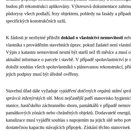
budou při rekonstrukci aplikovány. Výkresová dokumentace zahrnu
půdorysy všech podlaží, řezy objektem, pohledy na fasády a případn
specifických konstrukčních uzlů.
K žádosti je nezbytné přiložit
doklad o vlastnictví nemovitosti
neb
vlastníka s prováděním stavebních úprav, pokud žadatel není vlastn
Výpis z katastru nemovitostí nesmí být starší než tři měsíce a musí 
aktuální informace o parcele i stavbě. V případě spoluvlastnictví je 
doložit souhlas všech spoluvlastníků s plánovanou rekonstrukcí, př
jejich podpisy musí být úředně ověřeny.
Stavební úřad dále vyžaduje
vyjádření dotčených orgánů státní spr
správců inženýrských sítí
. Mezi nejčastější patří stanovisko hygieni
stanice, hasičského záchranného sboru, památkářů v případě nemovi
památkových zónách nebo chráněných objektů. Dodavatelé energií,
kanalizace musí vyjádřit souhlas s napojením na jejich sítě nebo pot
dostatečnou kapacitu stávajících přípojek. Získání těchto stanovisek