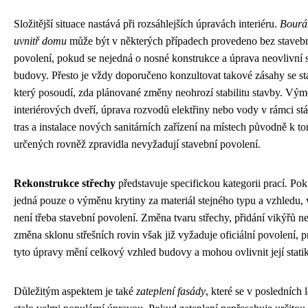
Složitější situace nastává při rozsáhlejších úpravách interiéru.
Bourán
uvnitř domu
může být v některých případech provedeno bez staveb
povolení, pokud se nejedná o nosné konstrukce a úprava neovlivní s
budovy. Přesto je vždy doporučeno konzultovat takové zásahy se st
který posoudí, zda plánované změny neohrozí stabilitu stavby. Vý
interiérových dveří, úprava rozvodů elektřiny nebo vody v rámci stá
tras a instalace nových sanitárních zařízení na místech původně k t
určených rovněž zpravidla nevyžadují stavební povolení.
Rekonstrukce střechy
představuje specifickou kategorii prací. Po
jedná pouze o výměnu krytiny za materiál stejného typu a vzhledu, 
není třeba stavební povolení. Změna tvaru střechy, přidání vikýřů n
změna sklonu střešních rovin však již vyžaduje oficiální povolení, p
tyto úpravy mění celkový vzhled budovy a mohou ovlivnit její stati
Důležitým aspektem je také
zateplení fasády
, které se v posledních 