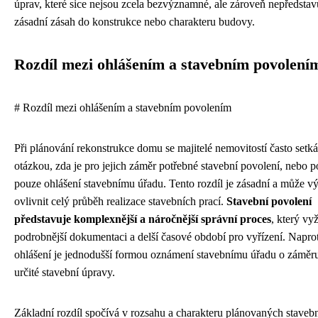
úprav, které sice nejsou zcela bezvýznamné, ale zároveň nepředstavu
zásadní zásah do konstrukce nebo charakteru budovy.
Rozdíl mezi ohlášením a stavebním povolení
# Rozdíl mezi ohlášením a stavebním povolením
Při plánování rekonstrukce domu se majitelé nemovitostí často setká
otázkou, zda je pro jejich záměr potřebné stavební povolení, nebo p
pouze ohlášení stavebnímu úřadu. Tento rozdíl je zásadní a může v
ovlivnit celý průběh realizace stavebních prací.
Stavební povolení
představuje komplexnější a náročnější správní proces
, který vy
podrobnější dokumentaci a delší časové období pro vyřízení. Napro
ohlášení je jednodušší formou oznámení stavebnímu úřadu o záměru
určité stavební úpravy.
Základní rozdíl spočívá v rozsahu a charakteru plánovaných stavebn