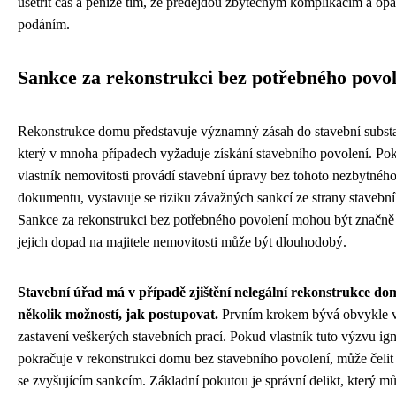
ušetřit čas a peníze tím, že předejdou zbytečným komplikacím a o
podáním.
Sankce za rekonstrukci bez potřebného povol
Rekonstrukce domu představuje významný zásah do stavební subst
který v mnoha případech vyžaduje získání stavebního povolení. Po
vlastník nemovitosti provádí stavební úpravy bez tohoto nezbytnéh
dokumentu, vystavuje se riziku závažných sankcí ze strany stavebn
Sankce za rekonstrukci bez potřebného povolení mohou být značně 
jejich dopad na majitele nemovitosti může být dlouhodobý.
Stavební úřad má v případě zjištění nelegální rekonstrukce do
několik možností, jak postupovat.
Prvním krokem bývá obvykle 
zastavení veškerých stavebních prací. Pokud vlastník tuto výzvu ign
pokračuje v rekonstrukci domu bez stavebního povolení, může čelit
se zvyšujícím sankcím. Základní pokutou je správní delikt, který m