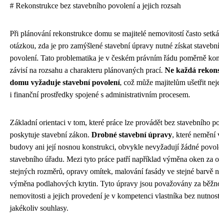
# Rekonstrukce bez stavebního povolení a jejich rozsah
Při plánování rekonstrukce domu se majitelé nemovitostí často setká
otázkou, zda je pro zamýšlené stavební úpravy nutné získat stavebn
povolení. Tato problematika je v českém právním řádu poměrně ko
závisí na rozsahu a charakteru plánovaných prací.
Ne každá rekon
domu vyžaduje stavební povolení
, což může majitelům ušetřit neje
i finanční prostředky spojené s administrativním procesem.
Základní orientaci v tom, které práce lze provádět bez stavebního p
poskytuje stavební zákon.
Drobné stavební úpravy
, které nemění
budovy ani její nosnou konstrukci, obvykle nevyžadují žádné povol
stavebního úřadu. Mezi tyto práce patří například výměna oken za 
stejných rozměrů, opravy omítek, malování fasády ve stejné barvě 
výměna podlahových krytin. Tyto úpravy jsou považovány za běžn
nemovitosti a jejich provedení je v kompetenci vlastníka bez nutnost
jakékoliv souhlasy.