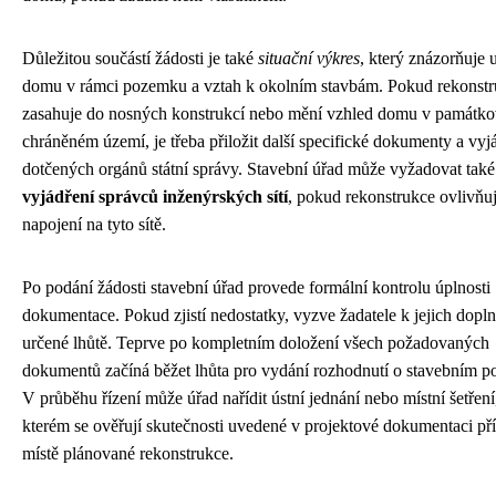
Důležitou součástí žádosti je také
situační výkres
, který znázorňuje 
domu v rámci pozemku a vztah k okolním stavbám. Pokud rekonst
zasahuje do nosných konstrukcí nebo mění vzhled domu v památk
chráněném území, je třeba přiložit další specifické dokumenty a vyj
dotčených orgánů státní správy. Stavební úřad může vyžadovat také
vyjádření správců inženýrských sítí
, pokud rekonstrukce ovlivňu
napojení na tyto sítě.
Po podání žádosti stavební úřad provede formální kontrolu úplnosti
dokumentace. Pokud zjistí nedostatky, vyzve žadatele k jejich dopln
určené lhůtě. Teprve po kompletním doložení všech požadovaných
dokumentů začíná běžet lhůta pro vydání rozhodnutí o stavebním po
V průběhu řízení může úřad nařídit ústní jednání nebo místní šetření,
kterém se ověřují skutečnosti uvedené v projektové dokumentaci př
místě plánované rekonstrukce.