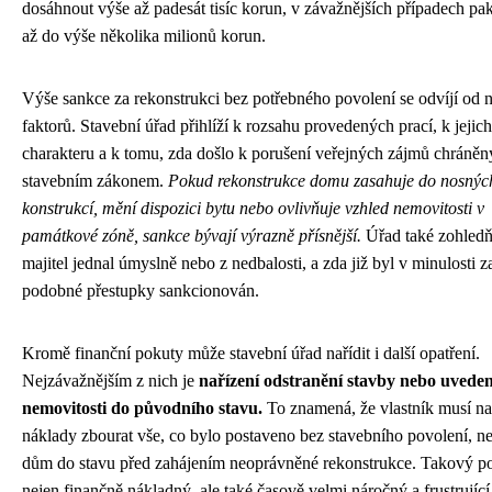
dosáhnout výše až padesát tisíc korun, v závažnějších případech p
až do výše několika milionů korun.
Výše sankce za rekonstrukci bez potřebného povolení se odvíjí od 
faktorů. Stavební úřad přihlíží k rozsahu provedených prací, k jejich
charakteru a k tomu, zda došlo k porušení veřejných zájmů chráně
stavebním zákonem.
Pokud rekonstrukce domu zasahuje do nosnýc
konstrukcí, mění dispozici bytu nebo ovlivňuje vzhled nemovitosti v
památkové zóně, sankce bývají výrazně přísnější.
Úřad také zohledň
majitel jednal úmyslně nebo z nedbalosti, a zda již byl v minulosti z
podobné přestupky sankcionován.
Kromě finanční pokuty může stavební úřad nařídit i další opatření.
Nejzávažnějším z nich je
nařízení odstranění stavby nebo uveden
nemovitosti do původního stavu.
To znamená, že vlastník musí na 
náklady zbourat vše, co bylo postaveno bez stavebního povolení, ne
dům do stavu před zahájením neoprávněné rekonstrukce. Takový po
nejen finančně nákladný, ale také časově velmi náročný a frustrující