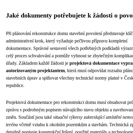
Jaké dokumenty potřebujete k žádosti o povo
Při plánování rekonstrukce domu stavební povolení představuje klí
administrativní krok, který vyžaduje pečlivou přípravu kompletní
dokumentace. Správné sestavení všech potřebných podkladů výrazn
celý proces schvalování a pomůže vyhnout se zbytečným komplika
úřady. Základem každé žádosti je
projektová dokumentace vypr
autorizovaným projektantem
, která musí odpovídat rozsahu plá
stavebních úprav a splňovat všechny technické normy platné v Čes
republice.
Projektová dokumentace pro rekonstrukci domu musí obsahovat pr
zprávu s podrobným popisem stávajícího stavu objektu a navrhova
změn. Součástí jsou také
situační výkresy zakreslující umístění nemov
terénu
včetně vztahu k okolním pozemkům a stavbám. Technická z
detailně popisuje konstrukční řešení, použité materiály a technologie