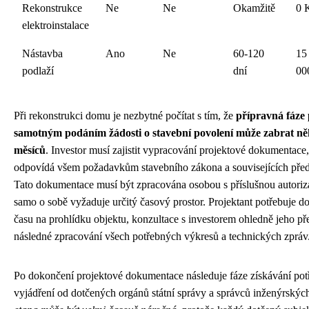
Rekonstrukce
Ne
Ne
Okamžitě
0 
elektroinstalace
Nástavba
Ano
Ne
60-120
15
podlaží
dní
00
Při rekonstrukci domu je nezbytné počítat s tím, že
přípravná fáze
samotným podáním žádosti o stavební povolení může zabrat ně
měsíců
. Investor musí zajistit vypracování projektové dokumentace,
odpovídá všem požadavkům stavebního zákona a souvisejících před
Tato dokumentace musí být zpracována osobou s příslušnou autoriza
samo o sobě vyžaduje určitý časový prostor. Projektant potřebuje do
času na prohlídku objektu, konzultace s investorem ohledně jeho př
následné zpracování všech potřebných výkresů a technických zpráv
Po dokončení projektové dokumentace následuje fáze získávání po
vyjádření od dotčených orgánů státní správy a správců inženýrských