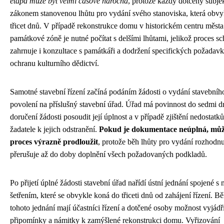
etapa může být velmi časově náročná
, protože každý dotčený subje
zákonem stanovenou lhůtu pro vydání svého stanoviska, která obvyk
třicet dnů. V případě rekonstrukce domu v historickém centru měst
památkové zóně je nutné počítat s delšími lhůtami, jelikož proces s
zahrnuje i konzultace s památkáři a dodržení specifických požadav
ochranu kulturního dědictví.
Samotné stavební řízení začíná podáním žádosti o vydání stavebníh
povolení na příslušný stavební úřad. Úřad má povinnost do sedmi 
doručení žádosti posoudit její úplnost a v případě zjištění nedostatk
žadatele k jejich odstranění.
Pokud je dokumentace neúplná, může
proces výrazně prodloužit
, protože běh lhůty pro vydání rozhodnu
přerušuje až do doby doplnění všech požadovaných podkladů.
Po přijetí úplné žádosti stavební úřad nařídí ústní jednání spojené s
šetřením, které se obvykle koná do třiceti dnů od zahájení řízení. 
tohoto jednání mají účastníci řízení a dotčené osoby možnost vyjádři
připomínky a námitky k zamýšlené rekonstrukci domu. Vyřizování