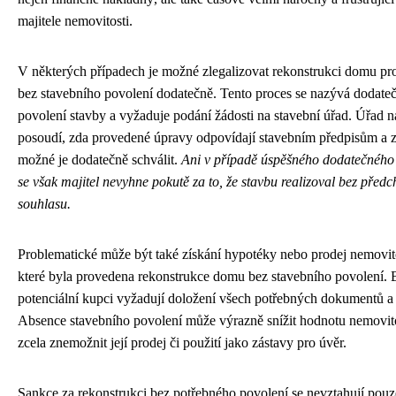
majitele nemovitosti.
V některých případech je možné zlegalizovat rekonstrukci domu p
bez stavebního povolení dodatečně. Tento proces se nazývá dodate
povolení stavby a vyžaduje podání žádosti na stavební úřad. Úřad n
posoudí, zda provedené úpravy odpovídají stavebním předpisům a z
možné je dodatečně schválit.
Ani v případě úspěšného dodatečného
se však majitel nevyhne pokutě za to, že stavbu realizoval bez před
souhlasu.
Problematické může být také získání hypotéky nebo prodej nemovito
které byla provedena rekonstrukce domu bez stavebního povolení. 
potenciální kupci vyžadují doložení všech potřebných dokumentů a
Absence stavebního povolení může výrazně snížit hodnotu nemovit
zcela znemožnit její prodej či použití jako zástavy pro úvěr.
Sankce za rekonstrukci bez potřebného povolení se nevztahují pouz