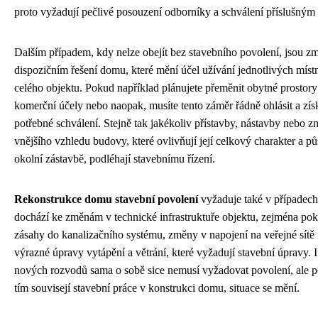
proto vyžadují pečlivé posouzení odborníky a schválení příslušným
Dalším případem, kdy nelze obejít bez stavebního povolení, jsou z
dispozičním řešení domu, které mění účel užívání jednotlivých míst
celého objektu. Pokud například plánujete přeměnit obytné prostory
komerční účely nebo naopak, musíte tento záměr řádně ohlásit a zís
potřebné schválení. Stejně tak jakékoliv přístavby, nástavby nebo 
vnějšího vzhledu budovy, které ovlivňují její celkový charakter a p
okolní zástavbě, podléhají stavebnímu řízení.
Rekonstrukce domu stavební povolení
vyžaduje také v případech
dochází ke změnám v technické infrastruktuře objektu, zejména pok
zásahy do kanalizačního systému, změny v napojení na veřejné sítě
výrazné úpravy vytápění a větrání, které vyžadují stavební úpravy. I
nových rozvodů sama o sobě sice nemusí vyžadovat povolení, ale 
tím souvisejí stavební práce v konstrukci domu, situace se mění.