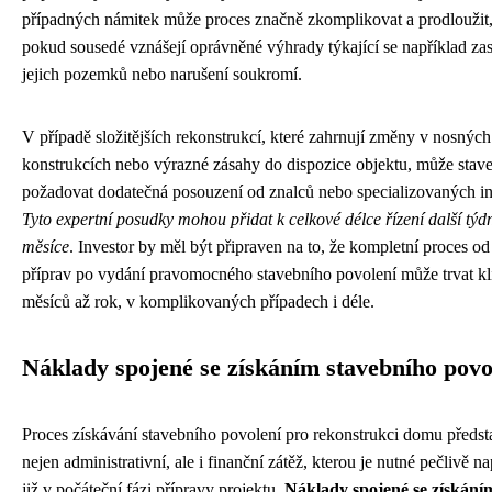
případných námitek může proces značně zkomplikovat a prodloužit
pokud sousedé vznášejí oprávněné výhrady týkající se například zas
jejich pozemků nebo narušení soukromí.
V případě složitějších rekonstrukcí, které zahrnují změny v nosných
konstrukcích nebo výrazné zásahy do dispozice objektu, může stav
požadovat dodatečná posouzení od znalců nebo specializovaných ins
Tyto expertní posudky mohou přidat k celkové délce řízení další týdn
měsíce
. Investor by měl být připraven na to, že kompletní proces od
příprav po vydání pravomocného stavebního povolení může trvat kl
měsíců až rok, v komplikovaných případech i déle.
Náklady spojené se získáním stavebního povo
Proces získávání stavebního povolení pro rekonstrukci domu předst
nejen administrativní, ale i finanční zátěž, kterou je nutné pečlivě n
již v počáteční fázi přípravy projektu.
Náklady spojené se získání