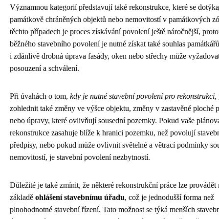
Významnou kategorií představují také rekonstrukce, které se dotýka
památkově chráněných objektů nebo nemovitostí v památkových z
těchto případech je proces získávání povolení ještě náročnější, pro
běžného stavebního povolení je nutné získat také souhlas památkář
i zdánlivě drobná úprava fasády, oken nebo střechy může vyžadovat
posouzení a schválení.
Při úvahách o tom,
kdy je nutné stavební povolení pro rekonstrukci
,
zohlednit také změny ve výšce objektu, změny v zastavěné ploché
nebo úpravy, které ovlivňují sousední pozemky. Pokud vaše plánov
rekonstrukce zasahuje blíže k hranici pozemku, než povolují staveb
předpisy, nebo pokud může ovlivnit světelné a větrací podmínky so
nemovitostí, je stavební povolení nezbytností.
Důležité je také zmínit, že některé rekonstrukční práce lze provádět
základě
ohlášení stavebnímu úřadu
, což je jednodušší forma než
plnohodnotné stavební řízení. Tato možnost se týká menších staveb