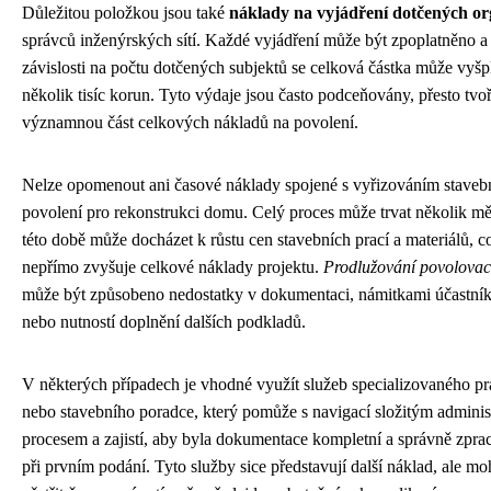
Důležitou položkou jsou také
náklady na vyjádření dotčených o
správců inženýrských sítí. Každé vyjádření může být zpoplatněno a
závislosti na počtu dotčených subjektů se celková částka může vyšp
několik tisíc korun. Tyto výdaje jsou často podceňovány, přesto tvoř
významnou část celkových nákladů na povolení.
Nelze opomenout ani časové náklady spojené s vyřizováním staveb
povolení pro rekonstrukci domu. Celý proces může trvat několik mě
této době může docházet k růstu cen stavebních prací a materiálů, c
nepřímo zvyšuje celkové náklady projektu.
Prodlužování povolovací
může být způsobeno nedostatky v dokumentaci, námitkami účastník
nebo nutností doplnění dalších podkladů.
V některých případech je vhodné využít služeb specializovaného p
nebo stavebního poradce, který pomůže s navigací složitým adminis
procesem a zajistí, aby byla dokumentace kompletní a správně zpra
při prvním podání. Tyto služby sice představují další náklad, ale m