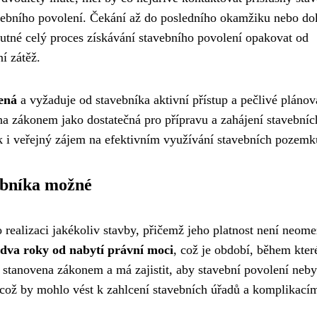
tavebního povolení. Čekání až do posledního okamžiku nebo d
nutné celý proces získávání stavebního povolení opakovat od
í zátěž.
zená
a vyžaduje od stavebníka aktivní přístup a pečlivé plánov
ena zákonem jako dostatečná pro přípravu a zahájení stavebníc
ak i veřejný zájem na efektivním využívání stavebních pozemk
vebníka možné
realizaci jakékoliv stavby, přičemž jeho platnost není neome
 dva roky od nabytí právní moci
, což je období, během kter
je stanovena zákonem a má zajistit, aby stavební povolení neby
, což by mohlo vést k zahlcení stavebních úřadů a komplikací