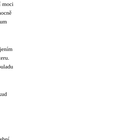
í moci
mocně
tum
ájením
teru.
ouladu
kud
vební