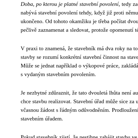
Doba, po kterou je platné stavební povolení
, tedy z
nabývá stavební povolení tehdy, když již proti něm
ukončeno. Od tohoto okamžiku je třeba počítat dvoul
pečlivě zaznamenat a sledovat, protože opomenutí 
V praxi to znamená, že stavebník má dva roky na t
stavby se rozumí konkrétní stavební činnost na stave
Může se jednat například o výkopové práce, zakládání
s vydaným stavebním povolením.
Je nezbytné zdůraznit, že tato dvouletá lhůta není 
chce stavbu realizovat. Stavební úřad může sice za u
včasnou žádost s řádným odůvodněním. Prodloužení 
stavebním úřadem.
Pokud stavebník zjistí, že nestihne zahájit stavbu v