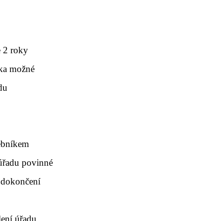
e 2 roky
íka možné
du
vebníkem
úřadu povinné
 dokončení
ení úřadu