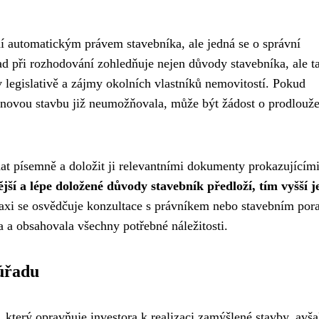
ení automatickým právem stavebníka, ale jedná se o správní
ad při rozhodování zohledňuje nejen důvody stavebníka, ale t
 legislativě a zájmy okolních vlastníků nemovitostí. Pokud
 novou stavbu již neumožňovala, může být žádost o prodlouže
dat písemně a doložit ji relevantními dokumenty prokazujícím
ší a lépe doložené důvody stavebník předloží, tím vyšší j
raxi se osvědčuje konzultace s právníkem nebo stavebním po
 a obsahovala všechny potřebné náležitosti.
úřadu
, který opravňuje investora k realizaci zamýšlené stavby, avš