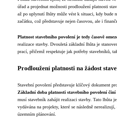
úřad a projednat možnosti prodloužení platnosti s
až po uplynutí lhůty může vést k situaci, kdy bude 
začátku, což představuje nejen časovou, ale i finančn
Platnost stavebního povolení je tedy časově ome
realizace stavby. Dvouletá základní lhůta je stanov
prací, přičemž respektuje jak potřeby stavebníků, t
Prodloužení platnosti na žádost sta
Stavební povolení představuje klíčový dokument pro 
Základní doba platnosti stavebního povolení činí
musí stavebník zahájit realizaci stavby. Tato lhůta 
vydávána na projekty, které se následně nerealizují
územním plánování.