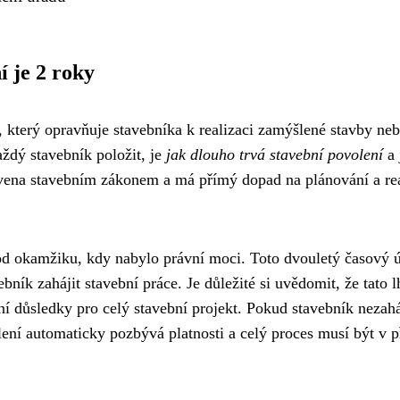
í je 2 roky
, který opravňuje stavebníka k realizaci zamýšlené stavby neb
ždý stavebník položit, je
jak dlouho trvá stavební povolení
a 
ravena stavebním zákonem a má přímý dopad na plánování a rea
d okamžiku, kdy nabylo právní moci. Toto dvouletý časový 
bník zahájit stavební práce. Je důležité si uvědomit, že tato l
ní důsledky pro celý stavební projekt. Pokud stavebník nezahá
olení automaticky pozbývá platnosti a celý proces musí být v p