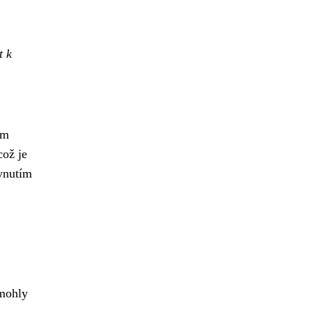
t k
ém
což je
lynutím
 mohly