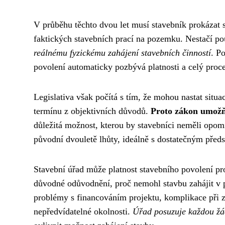
V průběhu těchto dvou let musí stavebník prokázat 
faktických stavebních prací na pozemku. Nestačí po
reálnému fyzickému zahájení stavebních činností
. P
povolení automaticky pozbývá platnosti a celý proc
Legislativa však počítá s tím, že mohou nastat sit
termínu z objektivních důvodů.
Proto zákon umožňu
důležitá možnost, kterou by stavebníci neměli opom
původní dvouletě lhůty, ideálně s dostatečným předs
Stavební úřad může platnost stavebního povolení pr
důvodné odůvodnění, proč nemohl stavbu zahájit v p
problémy s financováním projektu, komplikace při z
nepředvídatelné okolnosti.
Úřad posuzuje každou žád