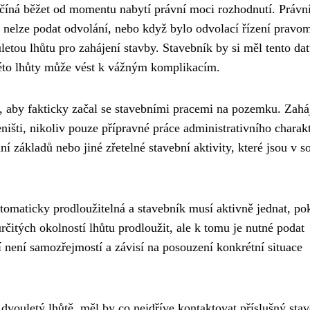
ačíná běžet od momentu nabytí právní moci rozhodnutí. Právn
u nelze podat odvolání, nebo když bylo odvolací řízení pravo
etou lhůtu pro zahájení stavby. Stavebník by si měl tento da
této lhůty může vést k vážným komplikacím.
o, aby fakticky začal se stavebními pracemi na pozemku. Zah
ništi, nikoliv pouze přípravné práce administrativního charak
 základů nebo jiné zřetelné stavební aktivity, které jsou v s
automaticky prodloužitelná a stavebník musí aktivně jednat, po
rčitých okolností lhůtu prodloužit, ale k tomu je nutné podat
není samozřejmostí a závisí na posouzení konkrétní situace
e dvouletý lhůtě, měl by co nejdříve kontaktovat příslušný sta