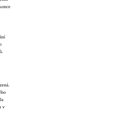
okonce
ání
h
ů.
zená.
ého
la
m v