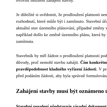
ovlivnit možnost zahájení stavby.
Je důležité si uvědomit, že prodloužení platnosti n
rozhodnutí, které může být i zamítnuto. Stavební úř
aktuální stav územního plánování, případné změny v
například došlo ke změně územního plánu, která by
zamítnuta.
Stavebník by měl žádost o prodloužení platnosti po
důvody, proč nemohl stavbu zahájit.
Čím konkrétněj
pravděpodobnost kladného vyřízení žádosti
. V p
před podáním žádosti, aby byla správně formulována
Zahájení stavby musí být oznámeno 
Stavební povolení představuje zásadní dokument