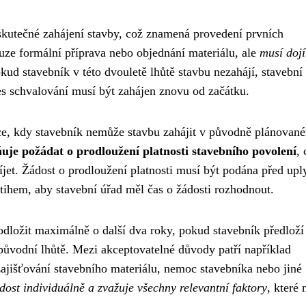
skutečné zahájení stavby, což znamená provedení prvních
uze formální příprava nebo objednání materiálu, ale
musí dojí
okud stavebník v této dvouletě lhůtě stavbu nezahájí, stavební
es schvalování musí být zahájen znovu od začátku.
uace, kdy stavebník nemůže stavbu zahájit v původně plánovan
je požádat o prodloužení platnosti stavebního povolení
, 
íjet. Žádost o prodloužení platnosti musí být podána před up
tihem, aby stavební úřad měl čas o žádosti rozhodnout.
odložit maximálně o další dva roky, pokud stavebník předloží
ůvodní lhůtě. Mezi akceptovatelné důvody patří například
ajišťování stavebního materiálu, nemoc stavebníka nebo jiné
ost individuálně a zvažuje všechny relevantní faktory
, které