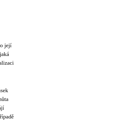
o její
jaká
lizaci
úsek
hůta
jí
řípadě