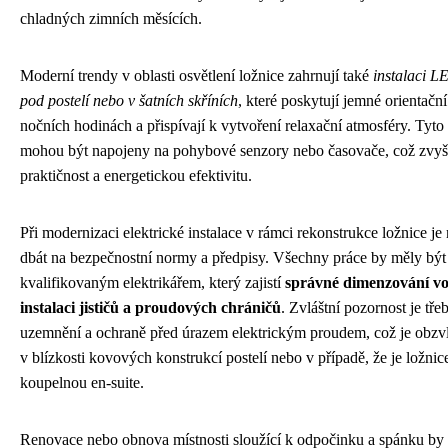
chladných zimních měsících.
Moderní trendy v oblasti osvětlení ložnice zahrnují také
instalaci L
pod postelí nebo v šatních skříních
, které poskytují jemné orientační
nočních hodinách a přispívají k vytvoření relaxační atmosféry. Tyto
mohou být napojeny na pohybové senzory nebo časovače, což zvyšu
praktičnost a energetickou efektivitu.
Při modernizaci elektrické instalace v rámci rekonstrukce ložnice je
dbát na bezpečnostní normy a předpisy. Všechny práce by měly bý
kvalifikovaným elektrikářem, který zajistí
správné dimenzování vo
instalaci jističů a proudových chráničů
. Zvláštní pozornost je tř
uzemnění a ochraně před úrazem elektrickým proudem, což je obzvlá
v blízkosti kovových konstrukcí postelí nebo v případě, že je ložni
koupelnou en-suite.
Renovace nebo obnova místnosti sloužící k odpočinku a spánku by