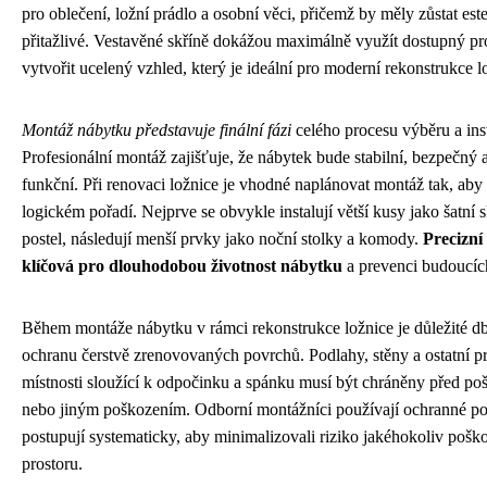
pro oblečení, ložní prádlo a osobní věci, přičemž by měly zůstat est
přitažlivé. Vestavěné skříně dokážou maximálně využít dostupný pr
vytvořit ucelený vzhled, který je ideální pro moderní rekonstrukce l
Montáž nábytku představuje finální fázi
celého procesu výběru a ins
Profesionální montáž zajišťuje, že nábytek bude stabilní, bezpečný 
funkční. Při renovaci ložnice je vhodné naplánovat montáž tak, aby
logickém pořadí. Nejprve se obvykle instalují větší kusy jako šatní s
postel, následují menší prvky jako noční stolky a komody.
Precizní
klíčová pro dlouhodobou životnost nábytku
a prevenci budoucíc
Během montáže nábytku v rámci rekonstrukce ložnice je důležité db
ochranu čerstvě zrenovovaných povrchů. Podlahy, stěny a ostatní p
místnosti sloužící k odpočinku a spánku musí být chráněny před p
nebo jiným poškozením. Odborní montážníci používají ochranné p
postupují systematicky, aby minimalizovali riziko jakéhokoliv pošk
prostoru.