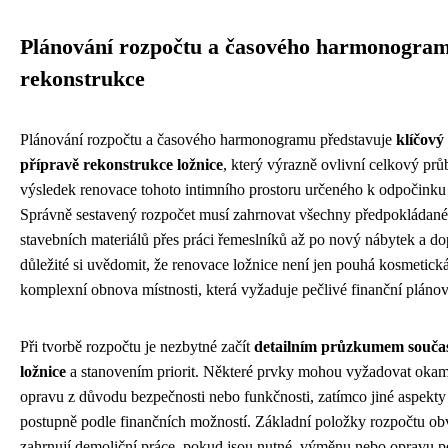
Plánování rozpočtu a časového harmonogra
rekonstrukce
Plánování rozpočtu a časového harmonogramu představuje
klíčový
přípravě rekonstrukce ložnice
, který výrazně ovlivní celkový prů
výsledek renovace tohoto intimního prostoru určeného k odpočinku
Správně sestavený rozpočet musí zahrnovat všechny předpokládané
stavebních materiálů přes práci řemeslníků až po nový nábytek a do
důležité si uvědomit, že renovace ložnice není jen pouhá kosmetická
komplexní obnova místnosti, která vyžaduje pečlivé finanční plánov
Při tvorbě rozpočtu je nezbytné začít
detailním průzkumem souča
ložnice
a stanovením priorit. Některé prvky mohou vyžadovat okam
opravu z důvodu bezpečnosti nebo funkčnosti, zatímco jiné aspekty l
postupně podle finančních možností. Základní položky rozpočtu ob
zahrnují demoliční práce, pokud jsou nutné, výměnu nebo opravu 