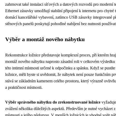
zahrnovat také instalaci síťových a datových rozvodů pro moderní t
Ethernet zásuvky umožňují stabilní připojení k internetu pro chytré 
domácí kancelářské vybavení, zatímco USB zásuvky integrované p
stěnových panelů poskytují pohodlné nabíjení bez nutnosti používat
Výběr a montáž nového nábytku
Rekonstrukce ložnice představuje komplexní proces, při kterém hraj
montáž nového nábytku naprosto zásadní roli v celkovém výsledku
této intimní místnosti určené k odpočinku a spánku. Když se pustít
ložnice, měli byste si uvědomit, že nábytek není pouze funkčním pr
stává se základním kamenem celého prostoru, který výrazně ovlivňu
a praktičnost místnosti.
Výběr správného nábytku do zrekonstruované ložnice
vyžaduje
zvážení několika důležitých aspektů. Především je nutné vycházet 
místnosti a jejího půdorysu. V menších ložnicích je vhodné volit ná