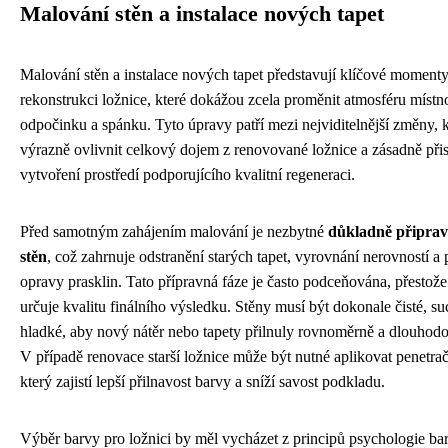
Malování stěn a instalace nových tapet
Malování stěn a instalace nových tapet představují klíčové momenty
rekonstrukci ložnice, které dokážou zcela proměnit atmosféru místno
odpočinku a spánku. Tyto úpravy patří mezi nejviditelnější změny,
výrazně ovlivnit celkový dojem z renovované ložnice a zásadně přis
vytvoření prostředí podporujícího kvalitní regeneraci.
Před samotným zahájením malování je nezbytné
důkladně připrav
stěn
, což zahrnuje odstranění starých tapet, vyrovnání nerovností a
opravy prasklin. Tato přípravná fáze je často podceňována, přestož
určuje kvalitu finálního výsledku. Stěny musí být dokonale čisté, su
hladké, aby nový nátěr nebo tapety přilnuly rovnoměrně a dlouhodo
V případě renovace starší ložnice může být nutné aplikovat penetrač
který zajistí lepší přilnavost barvy a sníží savost podkladu.
Výběr barvy pro ložnici by měl vycházet z principů psychologie bar