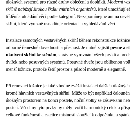
úložných systémů pro různé druhy oblečení a doplňků.
Moderní ves
skříně nabízejí širokou škálu vnitřních organizérů
, které umožňují ef
třídění a ukládání věcí podle kategorií. Nezapomínejme ani na osvět
skříní, které výrazně usnadňuje orientaci a vyhledávání věcí.
Instalace samotných vestavěných skříní během rekonstrukce ložnic
odborné řemeslné dovednosti a přesnost. Je nutné zajistit
pevné a st
ukotvení skříní ke stěnám
, správné vyrovnání všech prvků a preci
dvířek nebo posuvných systémů. Posuvné dveře jsou oblíbenou vol
menší ložnice, protože šetří prostor a působí moderně a elegantně.
Při renovaci ložnice je také vhodné zvážit instalaci dalších úložnýc
kromě hlavních vestavěných skříní. Může to být například čalouněná
úložným prostorem na konci postele, noční stolky se zásuvkami neb
postelí. Všechny tyto prvky by měly tvořit harmonický celek a přisp
celkové funkčnosti a estetice místnosti sloužící k odpočinku a spánk