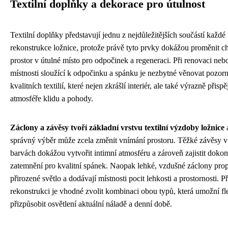
Textilní doplňky a dekorace pro útulnost
Textilní doplňky představují jednu z nejdůležitějších součástí každé
rekonstrukce ložnice, protože právě tyto prvky dokážou proměnit c
prostor v útulné místo pro odpočinek a regeneraci. Při renovaci ne
místnosti sloužící k odpočinku a spánku je nezbytné věnovat pozor
kvalitních textilií, které nejen zkrášlí interiér, ale také výrazně přisp
atmosféře klidu a pohody.
Záclony a závěsy tvoří základní vrstvu textilní výzdoby ložnice
a
správný výběr může zcela změnit vnímání prostoru. Těžké závěsy 
barvách dokážou vytvořit intimní atmosféru a zároveň zajistit dokon
zatemnění pro kvalitní spánek. Naopak lehké, vzdušné záclony prop
přirozené světlo a dodávají místnosti pocit lehkosti a prostornosti. Př
rekonstrukci je vhodné zvolit kombinaci obou typů, která umožní fl
přizpůsobit osvětlení aktuální náladě a denní době.