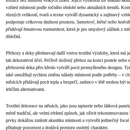
ložnice bez nutnosti velkých změn. Jejich výměnou lze snadno aktu
vzhled místnosti podle ročního období nebo aktuálních trendů. Ko
různých velikostí, tvarů a textur vytváří dynamický a zajímavý vzhl
podporuje celkovou útulnost prostoru.
Sametové, lněné nebo hedváb
přidávají hmatovou rozmanitost
, která je pro smyslový zážitek z mí
důležitá.
Přehozy a deky představují další vrstvu textilní výzdoby, která má j
tak dekorativní účel. Pečlivě složený přehoz na konci postele nebo 
přehozená deka přes křeslo vytváří pocit promyšleného designu. Ty
také umožňují rychlou změnu nálady místnosti podle potřeby – v ch
měsících přidávají pocit tepla a bezpečí, zatímco v létě mohou být 
lehčími alternativami.
Textilní dekorace na stěnách, jako jsou tapiserie nebo látková panela
méně tradiční, ale velmi efektní způsob, jak oživit rekonstruovanou 
prvky dokážou zmírnit akustiku místnosti a vytvořit jedinečný focal 
přitahuje pozornost a dodává prostoru osobitý charakter.