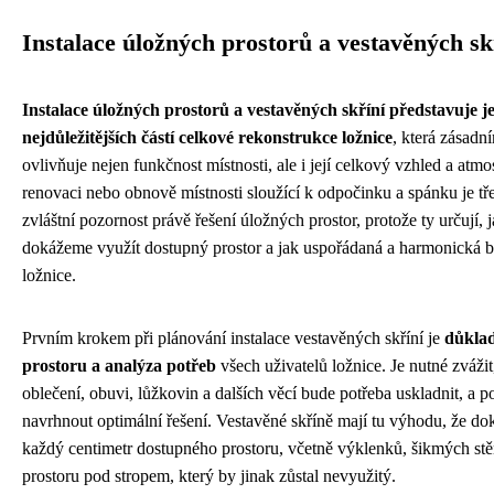
Instalace úložných prostorů a vestavěných sk
Instalace úložných prostorů a vestavěných skříní představuje j
nejdůležitějších částí celkové rekonstrukce ložnice
, která zásad
ovlivňuje nejen funkčnost místnosti, ale i její celkový vzhled a atmos
renovaci nebo obnově místnosti sloužící k odpočinku a spánku je tř
zvláštní pozornost právě řešení úložných prostor, protože ty určují, 
dokážeme využít dostupný prostor a jak uspořádaná a harmonická b
ložnice.
Prvním krokem při plánování instalace vestavěných skříní je
důkla
prostoru a analýza potřeb
všech uživatelů ložnice. Je nutné zvážit
oblečení, obuvi, lůžkovin a dalších věcí bude potřeba uskladnit, a p
navrhnout optimální řešení. Vestavěné skříně mají tu výhodu, že do
každý centimetr dostupného prostoru, včetně výklenků, šikmých st
prostoru pod stropem, který by jinak zůstal nevyužitý.