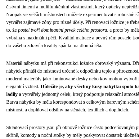
čistými liniemi a multifunkčními vlastnostmi, který opticky nepřetíží
Naopak ve větších místnostech můžete experimentovat s robustnějš
vytvářet zajímavé zóny pro různé účely. Při renovaci ložnice je třeb
to, že
postel tvoří dominantní prvek celého prostoru
, a proto by měl
vybrána s maximální péčí. Kvalitní matrace a pevný rám postele jsou
do vašeho zdraví a kvality spánku na dlouhá léta.
Materiál nábytku má při rekonstrukci ložnice obrovský význam. D
nábytek přináší do místnosti určené k odpočinku teplo a přirozenost
moderní materiály jako laminované desky nebo kov mohou vytvořit
elegantní vzhled.
Důležité je, aby všechny kusy nábytku spolu 
ladily
a vytvářely jednotný celek, který podporuje relaxační atmosfé
Barva nábytku by měla korespondovat s celkovým barevným sché
místnosti a doplňovat odstíny na stěnách, textiliích a doplňcích.
Skladovací prostory jsou při obnově ložnice často podceňovaným p
skříně, komody a noční stolky by měly poskytovat dostatek úložnéh