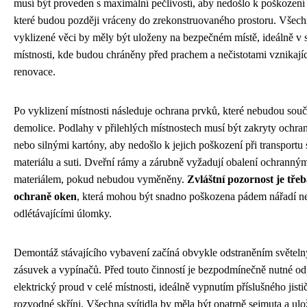
musí být proveden s maximální pečlivostí, aby nedošlo k poškození
které budou později vráceny do zrekonstruovaného prostoru. Všec
vyklizené věci by měly být uloženy na bezpečném místě, ideálně v s
místnosti, kde budou chráněny před prachem a nečistotami vznikaj
renovace.
Po vyklizení místnosti následuje ochrana prvků, které nebudou souč
demolice. Podlahy v přilehlých místnostech musí být zakryty ochran
nebo silnými kartóny, aby nedošlo k jejich poškození při transportu
materiálu a suti. Dveřní rámy a zárubně vyžadují obalení ochranný
materiálem, pokud nebudou vyměněny.
Zvláštní pozornost je tře
ochraně oken
, která mohou být snadno poškozena pádem nářadí n
odlétávajícími úlomky.
Demontáž stávajícího vybavení začíná obvykle odstraněním světelný
zásuvek a vypínačů. Před touto činností je bezpodmínečně nutné od
elektrický proud v celé místnosti, ideálně vypnutím příslušného jisti
rozvodné skříni. Všechna svítidla by měla být opatrně sejmuta a ul