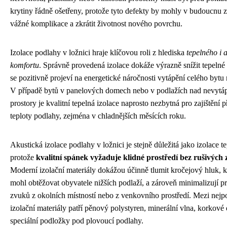
krytiny řádně ošetřeny, protože tyto defekty by mohly v budoucnu 
vážné komplikace a zkrátit životnost nového povrchu.
Izolace podlahy v ložnici hraje klíčovou roli z hlediska
tepelného i 
komfortu
. Správně provedená izolace dokáže výrazně snížit tepelné 
se pozitivně projeví na energetické náročnosti vytápění celého byt
V případě bytů v panelových domech nebo v podlažích nad nevyt
prostory je kvalitní tepelná izolace naprosto nezbytná pro zajištění 
teploty podlahy, zejména v chladnějších měsících roku.
Akustická izolace podlahy v ložnici je stejně důležitá jako izolace t
protože
kvalitní spánek vyžaduje klidné prostředí bez rušivých
Moderní izolační materiály dokážou účinně tlumit kročejový hluk, k
mohl obtěžovat obyvatele nižších podlaží, a zároveň minimalizují p
zvuků z okolních místností nebo z venkovního prostředí. Mezi nejp
izolační materiály patří pěnový polystyren, minerální vlna, korkové
speciální podložky pod plovoucí podlahy.