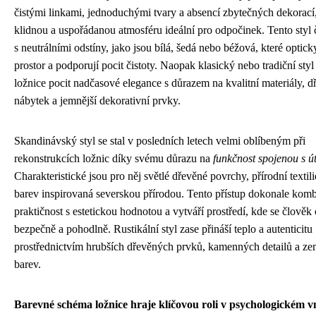
čistými linkami, jednoduchými tvary a absencí zbytečných dekorací,
klidnou a uspořádanou atmosféru ideální pro odpočinek. Tento styl 
s neutrálními odstíny, jako jsou bílá, šedá nebo béžová, které optick
prostor a podporují pocit čistoty. Naopak klasický nebo tradiční styl
ložnice pocit nadčasové elegance s důrazem na kvalitní materiály, 
nábytek a jemnější dekorativní prvky.
Skandinávský styl se stal v posledních letech velmi oblíbeným při
rekonstrukcích ložnic díky svému důrazu na
funkčnost spojenou s út
Charakteristické jsou pro něj světlé dřevěné povrchy, přírodní textili
barev inspirovaná severskou přírodou. Tento přístup dokonale kom
praktičnost s estetickou hodnotou a vytváří prostředí, kde se člověk c
bezpečně a pohodlně. Rustikální styl zase přináší teplo a autenticitu
prostřednictvím hrubších dřevěných prvků, kamenných detailů a ze
barev.
Barevné schéma ložnice hraje klíčovou roli v psychologickém 