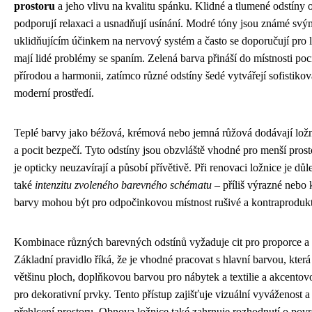
prostoru
a jeho vlivu na kvalitu spánku. Klidné a tlumené odstíny
podporují relaxaci a usnadňují usínání. Modré tóny jsou známé svý
uklidňujícím účinkem na nervový systém a často se doporučují pro 
mají lidé problémy se spaním. Zelená barva přináší do místnosti poci
přírodou a harmonii, zatímco různé odstíny šedé vytvářejí sofistiko
moderní prostředí.
Teplé barvy jako béžová, krémová nebo jemná růžová dodávají ložni
a pocit bezpečí. Tyto odstíny jsou obzvláště vhodné pro menší prost
je opticky neuzavírají a působí přívětivě. Při renovaci ložnice je důle
také
intenzitu zvoleného barevného schématu
– příliš výrazné nebo 
barvy mohou být pro odpočinkovou místnost rušivé a kontraprodukt
Kombinace různých barevných odstínů vyžaduje cit pro proporce a 
Základní pravidlo říká, že je vhodné pracovat s hlavní barvou, kter
většinu ploch, doplňkovou barvou pro nábytek a textilie a akcento
pro dekorativní prvky. Tento přístup zajišťuje vizuální vyváženost a
přehlcení prostoru. Obnova ložnice také zahrnuje rozhodnutí o po