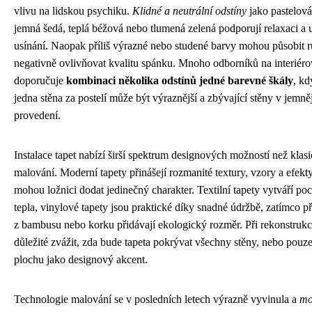
vlivu na lidskou psychiku.
Klidné a neutrální odstíny
jako pastelov
jemná šedá, teplá béžová nebo tlumená zelená podporují relaxaci a 
usínání. Naopak příliš výrazné nebo studené barvy mohou působit r
negativně ovlivňovat kvalitu spánku. Mnoho odborníků na interiéro
doporučuje
kombinaci několika odstínů jedné barevné škály
, kd
jedna stěna za postelí může být výraznější a zbývající stěny v jemně
provedení.
Instalace tapet nabízí širší spektrum designových možností než klas
malování. Moderní tapety přinášejí rozmanité textury, vzory a efekty
mohou ložnici dodat jedinečný charakter. Textilní tapety vytváří poc
tepla, vinylové tapety jsou praktické díky snadné údržbě, zatímco př
z bambusu nebo korku přidávají ekologický rozměr. Při rekonstrukci
důležité zvážit, zda bude tapeta pokrývat všechny stěny, nebo pou
plochu jako designový akcent.
Technologie malování se v posledních letech výrazně vyvinula a
mo