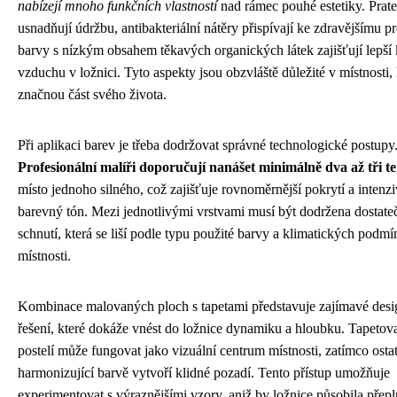
nabízejí mnoho funkčních vlastností
nad rámec pouhé estetiky. Prat
usnadňují údržbu, antibakteriální nátěry přispívají ke zdravějšímu pr
barvy s nízkým obsahem těkavých organických látek zajišťují lepší 
vzduchu v ložnici. Tyto aspekty jsou obzvláště důležité v místnosti,
značnou část svého života.
Při aplikaci barev je třeba dodržovat správné technologické postupy
Profesionální malíři doporučují nanášet minimálně dva až tři t
místo jednoho silného, což zajišťuje rovnoměrnější pokrytí a intenzi
barevný tón. Mezi jednotlivými vrstvami musí být dodržena dostat
schnutí, která se liší podle typu použité barvy a klimatických podmí
místnosti.
Kombinace malovaných ploch s tapetami představuje zajímavé des
řešení, které dokáže vnést do ložnice dynamiku a hloubku. Tapetov
postelí může fungovat jako vizuální centrum místnosti, zatímco ostat
harmonizující barvě vytvoří klidné pozadí. Tento přístup umožňuje
experimentovat s výraznějšími vzory, aniž by ložnice působila přep