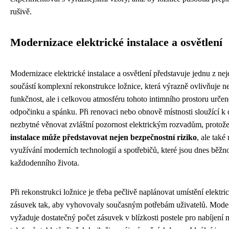
rušivě.
Modernizace elektrické instalace a osvětlení
Modernizace elektrické instalace a osvětlení představuje jednu z nej
součástí komplexní rekonstrukce ložnice, která výrazně ovlivňuje n
funkčnost, ale i celkovou atmosféru tohoto intimního prostoru urče
odpočinku a spánku. Při renovaci nebo obnově místnosti sloužící k
nezbytné věnovat zvláštní pozornost elektrickým rozvadům, protož
instalace může představovat nejen bezpečnostní riziko
, ale tak
využívání moderních technologií a spotřebičů, které jsou dnes běžn
každodenního života.
Při rekonstrukci ložnice je třeba pečlivě naplánovat umístění elektri
zásuvek tak, aby vyhovovaly současným potřebám uživatelů. Moder
vyžaduje dostatečný počet zásuvek v blízkosti postele pro nabíjení 