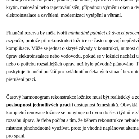
krytin, malování nebo tapetování stěn, případnou výměnu oken a dv
elektroinstalace a osvětlení, modernizaci vytápění a větrání.
Finanční rezerva by měla tvořit
minimálně patnáct až dvacet procen
rozpočtu
, protože při rekonstrukci ložnice se často objevují nepředv
komplikace. Může se jednat o skryté závady v konstrukci, nutnost 
úprav elektroinstalace nebo vodovodu, pokud se v ložnici nachází 
nebo o potřebu rozsáhlejších oprav, než bylo původně plánováno. T
poskytuje finanční polštář pro zvládnutí nečekaných situací bez nutn
přerušení prací.
Časový harmonogram rekonstrukce ložnice musí být realistický a z
posloupnost jednotlivých prací
i dostupnost řemeslníků. Obvyklá 
kompletní renovace ložnice se pohybuje od dvou do šesti týdnů v zá
rozsahu úprav. Je třeba počítat s tím, že během rekonstrukce nebud
místnost plnohodnotně využívat, proto je vhodné naplánovat alterna
pro spaní.