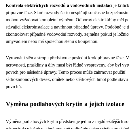
Kontrola elektrických rozvodů a vodovodních instalací
je kriti
přípravné fáze. Staré rozvody často nesplňují současné bezpečnostn
mohou vyžadovat kompletní výměnu. Odborný elektrikář by měl po
stávající elektroinstalace a navrhnout případné úpravy. Podobně je t
zkontrolovat případné vodovodní rozvody, zejména pokud je ložni
umyvadlem nebo má společnou stěnu s koupelnou.
Vyrovnání stěn a stropu představuje poslední krok přípravné fáze. 
nerovnosti, praskliny a díry musí být řádně vyspraveny, aby byl vy
povrch pro následné úpravy. Tento proces může zahrnovat použití
sádrokartonových desek, omítek nebo stěrkových hmot podle stavu
povrchů.
Výměna podlahových krytin a jejich izolace
Výměna podlahových krytin představuje jednu z nejdůležitějších so
rekonstrukce ložnice, která výrazně ovlivňuje nejen estetickou strán