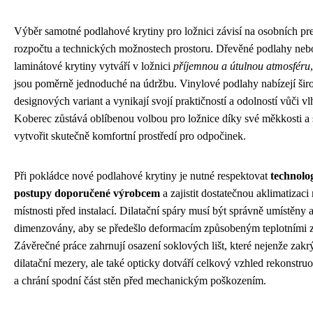
Výběr samotné podlahové krytiny pro ložnici závisí na osobních pre
rozpočtu a technických možnostech prostoru. Dřevěné podlahy nebo
laminátové krytiny vytváří v ložnici
příjemnou a útulnou atmosféru
jsou poměrně jednoduché na údržbu. Vinylové podlahy nabízejí šir
designových variant a vynikají svojí praktičností a odolností vůči vl
Koberec zůstává oblíbenou volbou pro ložnice díky své měkkosti a
vytvořit skutečně komfortní prostředí pro odpočinek.
Při pokládce nové podlahové krytiny je nutné respektovat
technolo
postupy doporučené výrobcem
a zajistit dostatečnou aklimatizaci
místnosti před instalací. Dilatační spáry musí být správně umístěny 
dimenzovány, aby se předešlo deformacím způsobeným teplotními
Závěrečné práce zahrnují osazení soklových lišt, které nejenže zakr
dilatační mezery, ale také opticky dotváří celkový vzhled rekonstru
a chrání spodní část stěn před mechanickým poškozením.