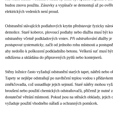
budou znovu použita. Zásuvky a vypínače se demontují až po ověře
elektrických vedeních není proud.
Odstranění stávajících podlahových krytin představuje fyzicky náro
demolice. Staré koberce, plovoucí podlahy nebo dlažba musí být k
odstraněny včetně podkladových vrstev.
Při odstraňování dlažby je 
postupovat systematicky
, začít od jednoho rohu místnosti a postupn
aby nedošlo k poškození podkladního betonu. Veškerá suť musí bý
odklízena a ukládána do připravených pytlů nebo kontejnerů.
Stěny ložnice často vyžadují odstranění starých tapet, nátěrů nebo o
Tapety se nejlépe odstraňují po navlhčení teplou vodou s přídavkem
změkčovadla, což usnadňuje jejich sejmutí. Staré nátěry mohou vy
broušení nebo použití chemických odstraňovačů, přičemž je nutné za
dostatečné větrání místnosti. Pokud jsou na stěnách obklady, jejich 
vyžaduje použití vhodného nářadí a ochranných pomůcek.