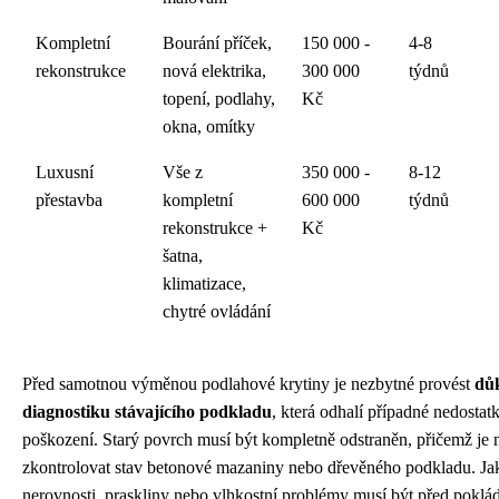
Kompletní
Bourání příček,
150 000 -
4-8
rekonstrukce
nová elektrika,
300 000
týdnů
topení, podlahy,
Kč
okna, omítky
Luxusní
Vše z
350 000 -
8-12
přestavba
kompletní
600 000
týdnů
rekonstrukce +
Kč
šatna,
klimatizace,
chytré ovládání
Před samotnou výměnou podlahové krytiny je nezbytné provést
dů
diagnostiku stávajícího podkladu
, která odhalí případné nedostatk
poškození. Starý povrch musí být kompletně odstraněn, přičemž je 
zkontrolovat stav betonové mazaniny nebo dřevěného podkladu. Ja
nerovnosti, praskliny nebo vlhkostní problémy musí být před pokl