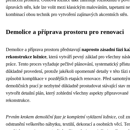
úpravách stěn, kde lze volit mezi klasickým malováním, tapetami n
kombinací obou technik pro vytvoření zajímavých akcentních stěn.
Demolice a příprava prostoru pro renovaci
Demolice a příprava prostoru představují
naprosto zásadní fázi ka
rekonstrukce ložnice
, která vytváří pevný základ pro všechny násl
práce. Tento proces vyžaduje pečlivé plánování, systematický přístu
důkladné provedení, protože jakékoli opomenuté detaily v této fáz
způsobit komplikace v pozdějších etapách renovace. Před samotný
demoličních prací je nezbytné důkladně prostudovat stávající stav mí
vytvořit detailní plán, který zohlední všechny aspekty připravované
rekonstrukce.
Prvním krokem demoliční faze je kompletní vyklizení ložnice
, což z
odstranění veškerého nábytku, textilií, dekorací a osobních věcí. Te