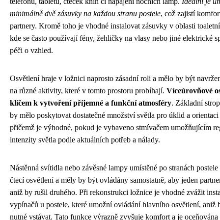
telefonů, tabletů, čteček knih či napájení nočních lamp.
Ideální je um
minimálně dvě zásuvky na každou stranu postele
, což zajistí komfo
partnery. Kromě toho je vhodné instalovat zásuvky v oblasti toaletní
kde se často používají fény, žehličky na vlasy nebo jiné elektrické s
péči o vzhled.
Osvětlení hraje v ložnici naprosto zásadní roli a mělo by být navrž
na různé aktivity, které v tomto prostoru probíhají.
Víceúrovňové os
klíčem k vytvoření příjemné a funkční atmosféry
. Základní strop
by mělo poskytovat dostatečné množství světla pro úklid a orientaci 
přičemž je výhodné, pokud je vybaveno stmívačem umožňujícím re
intenzity světla podle aktuálních potřeb a nálady.
Nástěnná svítidla nebo závěsné lampy umístěné po stranách postele 
čtecí osvětlení a měly by být ovládány samostatně, aby jeden partner
aniž by rušil druhého. Při rekonstrukci ložnice je vhodné zvážit insta
vypínačů u postele, které umožní ovládání hlavního osvětlení, aniž 
nutné vstávat. Tato funkce výrazně zvyšuje komfort a je oceňována