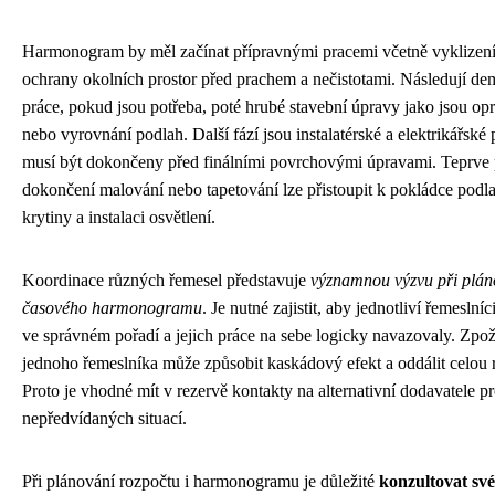
Harmonogram by měl začínat přípravnými pracemi včetně vyklizení 
ochrany okolních prostor před prachem a nečistotami. Následují de
práce, pokud jsou potřeba, poté hrubé stavební úpravy jako jsou op
nebo vyrovnání podlah. Další fází jsou instalatérské a elektrikářské 
musí být dokončeny před finálními povrchovými úpravami. Teprve
dokončení malování nebo tapetování lze přistoupit k pokládce podl
krytiny a instalaci osvětlení.
Koordinace různých řemesel představuje
významnou výzvu při plán
časového harmonogramu
. Je nutné zajistit, aby jednotliví řemeslníc
ve správném pořadí a jejich práce na sebe logicky navazovaly. Zpo
jednoho řemeslníka může způsobit kaskádový efekt a oddálit celou 
Proto je vhodné mít v rezervě kontakty na alternativní dodavatele p
nepředvídaných situací.
Při plánování rozpočtu i harmonogramu je důležité
konzultovat sv