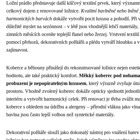
Ložní prádlo představuje další klíčový textilní prvek, který význam
celkový dojem z renovované ložnice.
Kvalitní bavlněné nebo lněné 
harmonických barvách
dokáže vytvořit pocit luxusu a pohodlí. Při 
důležité myslet na sezónnost – v létě jsou vhodnější lehčí materiály,
zimních měsících oceníte teplejší flanel nebo žerzej. Vrstvení textilií
pomocí přehozů, dekorativních polštářů a plédu vytváří hloubku a v
zajímavost.
Koberce a běhouny přinášejí do rekonstruované ložnice nejen estet
hodnotu, ale také praktický komfort.
Měkký koberec pod nohama
probuzení je nepopiratelným luxusem
, který výrazně zvyšuje útu
prostoru. Vhodně zvolený koberec dokáže opticky sjednotit jednotl
interiéru a vytvořit harmonický celek. Při renovaci je třeba zvážit ma
koberce s ohledem na údržbu a alergeny – přírodní vlákna jako vln
bavlna jsou často lepší volbou než syntetické materiály.
Dekorativní polštáře slouží jako dokonalý nástroj pro vnášení barev