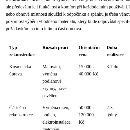
ale především její funkčnost a komfort při každodenním používání. 
nebo obnově místnosti sloužící k odpočinku a spánku je třeba věnov
pozornost výběru vhodného materiálu, který bude odpovídat specif
požadavkům na tuto intimní část domova.
Typ
Rozsah prací
Orientační
Doba
rekonstrukce
cena
realizace
Kosmetická
Malování,
15 000 -
3-7 dní
úprava
výměna
40 000 Kč
podlahové
krytiny, nové
osvětlení
Částečná
Výměna oken,
50 000 -
2-3
rekonstrukce
podlah,
120 000
týdny
elektroinstalace,
Kč
malování