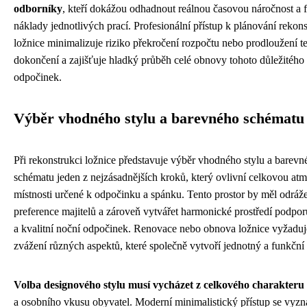
odborníky
, kteří dokážou odhadnout reálnou časovou náročnost a 
náklady jednotlivých prací. Profesionální přístup k plánování rekon
ložnice minimalizuje riziko překročení rozpočtu nebo prodloužení t
dokončení a zajišťuje hladký průběh celé obnovy tohoto důležitého 
odpočinek.
Výběr vhodného stylu a barevného schématu
Při rekonstrukci ložnice představuje výběr vhodného stylu a barevn
schématu jeden z nejzásadnějších kroků, který ovlivní celkovou at
místnosti určené k odpočinku a spánku. Tento prostor by měl odráž
preference majitelů a zároveň vytvářet harmonické prostředí podporu
a kvalitní noční odpočinek. Renovace nebo obnova ložnice vyžaduj
zvážení různých aspektů, které společně vytvoří jednotný a funkční 
Volba designového stylu musí vycházet z celkového charakteru
a osobního vkusu obyvatel. Moderní minimalistický přístup se vyzn