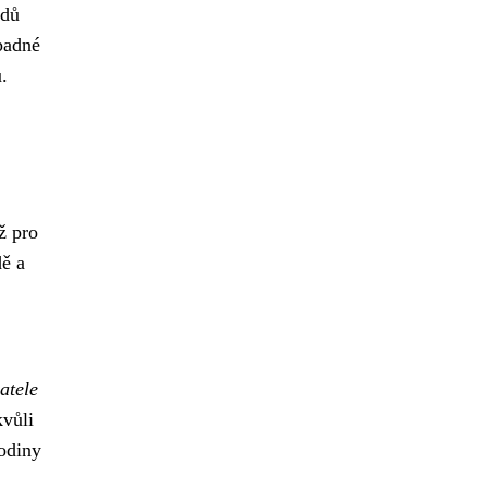
adů
padné
.
ž pro
dě a
atele
kvůli
odiny