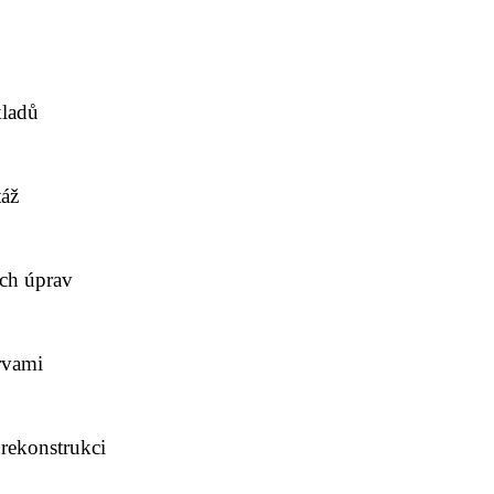
kladů
táž
ích úprav
rvami
 rekonstrukci