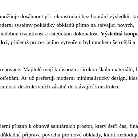
možňuje dosáhnout při rekonstrukci bez bourání výsledků, kt
oderní systémy pokládky obkladů přímo na stávající povrch,
uhodobou trvanlivost a estetickou dokonalost.
Výsledná koup
ukci
, přičemž proces jejího vytvoření byl mnohem šetrnější a
renovace. Majitelé mají k dispozici širokou škálu materiálů, 
otřebám. Ať už preferují moderní minimalistický design, kla
 nutnosti destruktivních zásahů do stávající konstrukce.
í přístup k obnově sanitárních prostor, který šetří čas, fina
důkladná příprava povrchu pro nové obklady, která rozhoduj