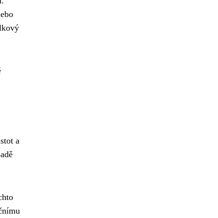
ů.
nebo
elkový
é
stot a
padě
chto
ičnímu