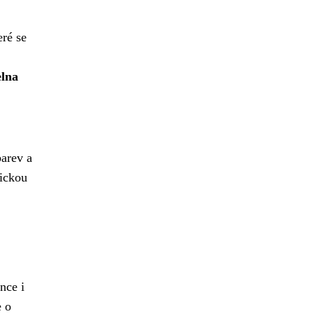
eré se
elna
barev a
sickou
nce i
e o