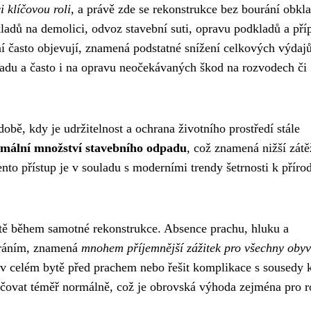
 klíčovou roli
, a právě zde se rekonstrukce bez bourání obkl
ladů na demolici, odvoz stavební suti, opravu podkladů a pří
í často objevují, znamená podstatné snížení celkových výdajů
padu a často i na opravu neočekávaných škod na rozvodech či
ě, kdy je udržitelnost a ochrana životního prostředí stále
mální množství stavebního odpadu
, což znamená nižší zátě
nto přístup je v souladu s moderními trendy šetrnosti k příro
otě během samotné rekonstrukce. Absence prachu, hluku a
ouráním, znamená
mnohem příjemnější zážitek pro všechny obyv
k v celém bytě před prachem nebo řešit komplikace s sousedy 
ovat téměř normálně, což je obrovská výhoda zejména pro r