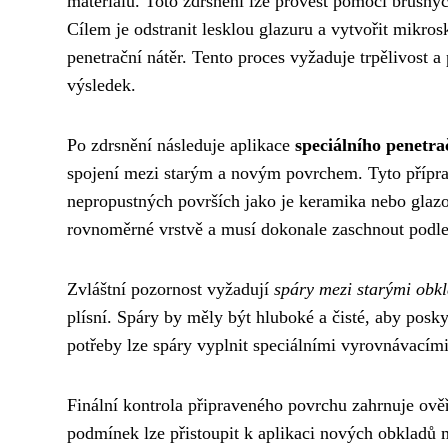
materiálu. Toto zdrsnění lze provést pomocí brusný
Cílem je odstranit lesklou glazuru a vytvořit mikro
penetrační nátěr. Tento proces vyžaduje trpělivost a
výsledek.
Po zdrsnění následuje aplikace
speciálního penetr
spojení mezi starým a novým povrchem. Tyto přípra
nepropustných površích jako je keramika nebo glaz
rovnoměrné vrstvě a musí dokonale zaschnout podl
Zvláštní pozornost vyžadují
spáry mezi starými obk
plísní. Spáry by měly být hluboké a čisté, aby pos
potřeby lze spáry vyplnit speciálními vyrovnávacími
Finální kontrola připraveného povrchu zahrnuje ověře
podmínek lze přistoupit k aplikaci nových obkladů m