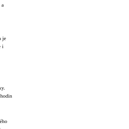
 a
 je
 i
,
ky.
 hodin
vého