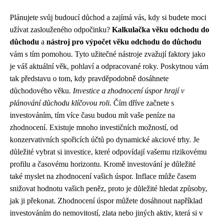
Plánujete svůj budoucí důchod a zajímá vás, kdy si budete moci
užívat zaslouženého odpočinku?
Kalkulačka věku odchodu do
důchodu
a
nástroj pro výpočet věku odchodu do důchodu
vám s tím pomohou. Tyto užitečné nástroje zvažují faktory jako
je váš aktuální věk, pohlaví a odpracované roky. Poskytnou vám
tak představu o tom, kdy pravděpodobně dosáhnete
důchodového věku.
Investice a zhodnocení úspor hrají v
plánování důchodu klíčovou roli.
Čím dříve začnete s
investováním, tím více času budou mít vaše peníze na
zhodnocení. Existuje mnoho investičních možností, od
konzervativních spořicích účtů po dynamické akciové trhy. Je
důležité vybrat si investice, které odpovídají vašemu rizikovému
profilu a časovému horizontu. Kromě investování je důležité
také myslet na zhodnocení vašich úspor. Inflace může časem
snižovat hodnotu vašich peněz, proto je důležité hledat způsoby,
jak ji překonat. Zhodnocení úspor můžete dosáhnout například
investováním do nemovitostí, zlata nebo jiných aktiv, která si v