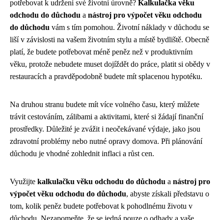
potřebovat k udržení své životní úrovně?
Kalkulačka věku
odchodu do důchodu
a
nástroj pro výpočet věku odchodu
do důchodu
vám s tím pomohou. Životní náklady v důchodu se
liší v závislosti na vašem životním stylu a místě bydliště. Obecně
platí, že budete potřebovat méně peněz než v produktivním
věku, protože nebudete muset dojíždět do práce, platit si obědy v
restauracích a pravděpodobně budete mít splacenou hypotéku.
Na druhou stranu budete mít více volného času, který můžete
trávit cestováním, zálibami a aktivitami, které si žádají finanční
prostředky. Důležité je zvážit i neočekávané výdaje, jako jsou
zdravotní problémy nebo nutné opravy domova. Při plánování
důchodu je vhodné zohlednit inflaci a růst cen.
Využijte
kalkulačku věku odchodu do důchodu
a
nástroj pro
výpočet věku odchodu do důchodu
, abyste získali představu o
tom, kolik peněz budete potřebovat k pohodlnému životu v
důchodu. Nezapomeňte, že se jedná pouze o odhady a vaše