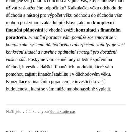
Plánujete svůj budoucí důchod a zajímá vás, kdy si budete moci
užívat zaslouženého odpočinku? Kalkulačka věku odchodu do
důchodu a nástroj pro výpočet věku odchodu do důchodu vám
mohou poskytnout základní představu, ale pro
komplexní
finanční plánování
je vhodné zvážit
konzultaci s finančním
poradcem
.
Finanční poradce vám pomůže zorientovat se v
komplexním systému důchodového zabezpečení, zanalyzuje vaši
konkrétní situaci a navrhne optimální strategii pro dosažení
vašich cílů.
Poskytne vám cenné rady ohledně spoření na
důchod, investic a dalších finančních produktů, které vám
pomohou zajistit finanční stabilitu i v důchodovém věku.
Konzultace s finančním poradcem je investicí do vaší
budoucnosti, která se vám může mnohonásobně vyplatit.
Našli jste v článku chybu?
Kontaktujte nás