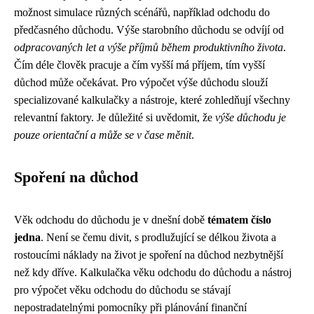
možnost simulace různých scénářů, například odchodu do
předčasného důchodu. Výše starobního důchodu se odvíjí od
odpracovaných let a výše příjmů během produktivního života
.
Čím déle člověk pracuje a čím vyšší má příjem, tím vyšší
důchod může očekávat. Pro výpočet výše důchodu slouží
specializované kalkulačky a nástroje, které zohledňují všechny
relevantní faktory. Je důležité si uvědomit, že
výše důchodu je
pouze orientační a může se v čase měnit
.
Spoření na důchod
Věk odchodu do důchodu je v dnešní době
tématem číslo
jedna
. Není se čemu divit, s prodlužující se délkou života a
rostoucími náklady na život je spoření na důchod nezbytnější
než kdy dříve. Kalkulačka věku odchodu do důchodu a nástroj
pro výpočet věku odchodu do důchodu se stávají
nepostradatelnými pomocníky při plánování finanční