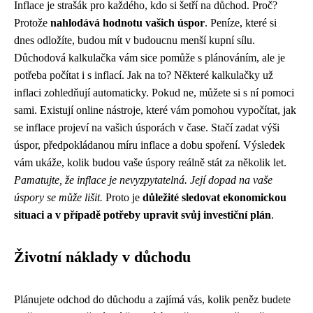
Inflace je strašák pro každého, kdo si šetří na důchod. Proč?
Protože
nahlodává hodnotu vašich úspor
. Peníze, které si
dnes odložíte, budou mít v budoucnu menší kupní sílu.
Důchodová kalkulačka vám sice pomůže s plánováním, ale je
potřeba počítat i s inflací. Jak na to? Některé kalkulačky už
inflaci zohledňují automaticky. Pokud ne, můžete si s ní pomoci
sami. Existují online nástroje, které vám pomohou vypočítat, jak
se inflace projeví na vašich úsporách v čase. Stačí zadat výši
úspor, předpokládanou míru inflace a dobu spoření. Výsledek
vám ukáže, kolik budou vaše úspory reálně stát za několik let.
Pamatujte, že inflace je nevyzpytatelná. Její dopad na vaše
úspory se může lišit.
Proto je
důležité sledovat ekonomickou
situaci a v případě potřeby upravit svůj investiční plán
.
Životní náklady v důchodu
Plánujete odchod do důchodu a zajímá vás, kolik peněz budete