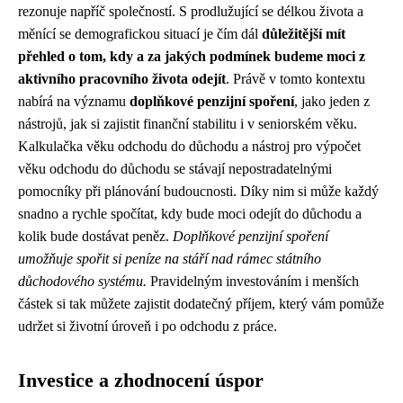
rezonuje napříč společností. S prodlužující se délkou života a
měnící se demografickou situací je čím dál
důležitější mít
přehled o tom, kdy a za jakých podmínek budeme moci z
aktivního pracovního života odejít
. Právě v tomto kontextu
nabírá na významu
doplňkové penzijní spoření
, jako jeden z
nástrojů, jak si zajistit finanční stabilitu i v seniorském věku.
Kalkulačka věku odchodu do důchodu a nástroj pro výpočet
věku odchodu do důchodu se stávají nepostradatelnými
pomocníky při plánování budoucnosti. Díky nim si může každý
snadno a rychle spočítat, kdy bude moci odejít do důchodu a
kolik bude dostávat peněz.
Doplňkové penzijní spoření
umožňuje spořit si peníze na stáří nad rámec státního
důchodového systému.
Pravidelným investováním i menších
částek si tak můžete zajistit dodatečný příjem, který vám pomůže
udržet si životní úroveň i po odchodu z práce.
Investice a zhodnocení úspor