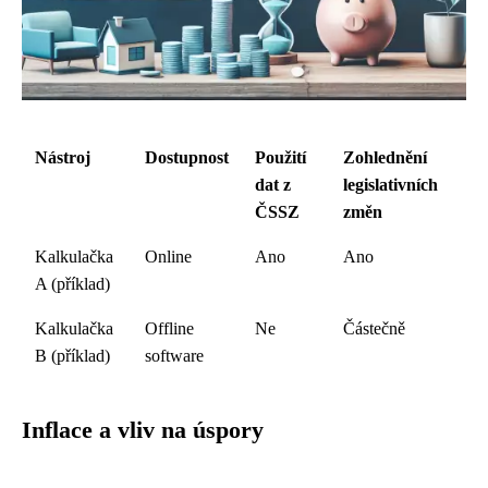
Nástroj
Dostupnost
Použití
Zohlednění
dat z
legislativních
ČSSZ
změn
Kalkulačka
Online
Ano
Ano
A (příklad)
Kalkulačka
Offline
Ne
Částečně
B (příklad)
software
Inflace a vliv na úspory