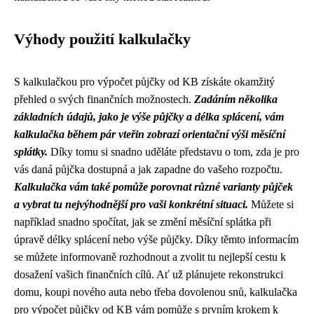
Výhody použití kalkulačky
S kalkulačkou pro výpočet půjčky od KB získáte okamžitý
přehled o svých finančních možnostech.
Zadáním několika
základních údajů, jako je výše půjčky a délka splácení, vám
kalkulačka během pár vteřin zobrazí orientační výši měsíční
splátky.
Díky tomu si snadno uděláte představu o tom, zda je pro
vás daná půjčka dostupná a jak zapadne do vašeho rozpočtu.
Kalkulačka vám také pomůže porovnat různé varianty půjček
a vybrat tu nejvýhodnější pro vaši konkrétní situaci.
Můžete si
například snadno spočítat, jak se změní měsíční splátka při
úpravě délky splácení nebo výše půjčky. Díky těmto informacím
se můžete informovaně rozhodnout a zvolit tu nejlepší cestu k
dosažení vašich finančních cílů. Ať už plánujete rekonstrukci
domu, koupi nového auta nebo třeba dovolenou snů, kalkulačka
pro výpočet půjčky od KB vám pomůže s prvním krokem k