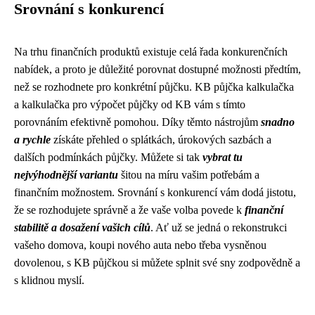
Srovnání s konkurencí
Na trhu finančních produktů existuje celá řada konkurenčních
nabídek, a proto je důležité porovnat dostupné možnosti předtím,
než se rozhodnete pro konkrétní půjčku. KB půjčka kalkulačka
a kalkulačka pro výpočet půjčky od KB vám s tímto
porovnáním efektivně pomohou. Díky těmto nástrojům
snadno
a rychle
získáte přehled o splátkách, úrokových sazbách a
dalších podmínkách půjčky. Můžete si tak
vybrat tu
nejvýhodnější variantu
šitou na míru vašim potřebám a
finančním možnostem. Srovnání s konkurencí vám dodá jistotu,
že se rozhodujete správně a že vaše volba povede k
finanční
stabilitě a dosažení vašich cílů
. Ať už se jedná o rekonstrukci
vašeho domova, koupi nového auta nebo třeba vysněnou
dovolenou, s KB půjčkou si můžete splnit své sny zodpovědně a
s klidnou myslí.