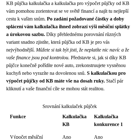
KB půjčka kalkulačka a kalkulačka pro výpočet půjčky od KB
vám pomohou zorientovat se ve světě financí a najít tu nejlepší
cestu k vašim snům.
Po zadání požadované částky a doby
splácení vám kalkulačka ihned zobrazí výši měsíční splátky
a úrokovou sazbu.
Díky přehlednému porovnání různých
variant snadno zjistíte, která půjčka od KB je pro vás
nejvýhodnější.
Můžete si tak být jisti, že neplatíte nic navíc a že
vaše finance jsou pod kontrolou.
Představte si, jak si díky KB
půjčce konečně pořídíte nové auto, zrekonstruujete vysněnou
kuchyň nebo vyrazíte na dovolenou snů.
S kalkulačkou pro
výpočet půjčky od KB máte vše na dosah ruky.
Stačí pár
kliknutí a vaše finanční cíle se mohou stát realitou.
Srovnání kalkulaček půjček
Funkce
Kalkulačka
Kalkulačka
KB
konkurence 1
Výpočet měsíční
Ano
Ano