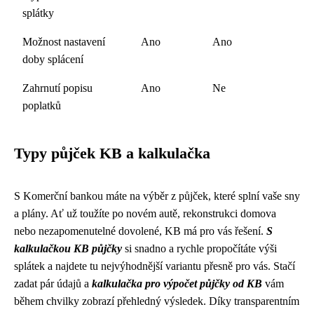
splátky
Možnost nastavení
Ano
Ano
doby splácení
Zahrnutí popisu
Ano
Ne
poplatků
Typy půjček KB a kalkulačka
S Komerční bankou máte na výběr z půjček, které splní vaše sny
a plány. Ať už toužíte po novém autě, rekonstrukci domova
nebo nezapomenutelné dovolené, KB má pro vás řešení.
S
kalkulačkou KB půjčky
si snadno a rychle propočítáte výši
splátek a najdete tu nejvýhodnější variantu přesně pro vás. Stačí
zadat pár údajů a
kalkulačka pro výpočet půjčky od KB
vám
během chvilky zobrazí přehledný výsledek. Díky transparentním