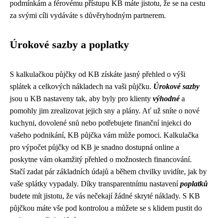
podmínkám a férovému přístupu KB máte jistotu, že se na cestu
za svými cíli vydáváte s důvěryhodným partnerem.
Úrokové sazby a poplatky
S kalkulačkou půjčky od KB získáte jasný přehled o výši
splátek a celkových nákladech na vaši půjčku.
Úrokové sazby
jsou u KB nastaveny tak, aby byly pro klienty
výhodné
a
pomohly jim zrealizovat jejich sny a plány. Ať už sníte o nové
kuchyni, dovolené snů nebo potřebujete finanční injekci do
vašeho podnikání, KB půjčka vám může pomoci. Kalkulačka
pro výpočet půjčky od KB je snadno dostupná online a
poskytne vám okamžitý přehled o možnostech financování.
Stačí zadat pár základních údajů a během chvilky uvidíte, jak by
vaše splátky vypadaly. Díky transparentnímu nastavení
poplatků
budete mít jistotu, že vás nečekají žádné skryté náklady. S KB
půjčkou máte vše pod kontrolou a můžete se s klidem pustit do