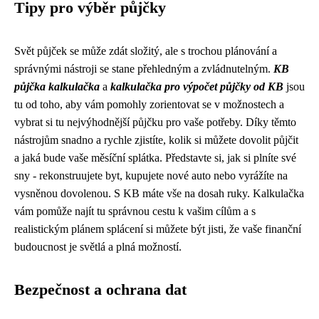
Tipy pro výběr půjčky
Svět půjček se může zdát složitý, ale s trochou plánování a
správnými nástroji se stane přehledným a zvládnutelným.
KB
půjčka kalkulačka
a
kalkulačka pro výpočet půjčky od KB
jsou
tu od toho, aby vám pomohly zorientovat se v možnostech a
vybrat si tu nejvýhodnější půjčku pro vaše potřeby. Díky těmto
nástrojům snadno a rychle zjistíte, kolik si můžete dovolit půjčit
a jaká bude vaše měsíční splátka. Představte si, jak si plníte své
sny - rekonstruujete byt, kupujete nové auto nebo vyrážíte na
vysněnou dovolenou. S KB máte vše na dosah ruky. Kalkulačka
vám pomůže najít tu správnou cestu k vašim cílům a s
realistickým plánem splácení si můžete být jisti, že vaše finanční
budoucnost je světlá a plná možností.
Bezpečnost a ochrana dat