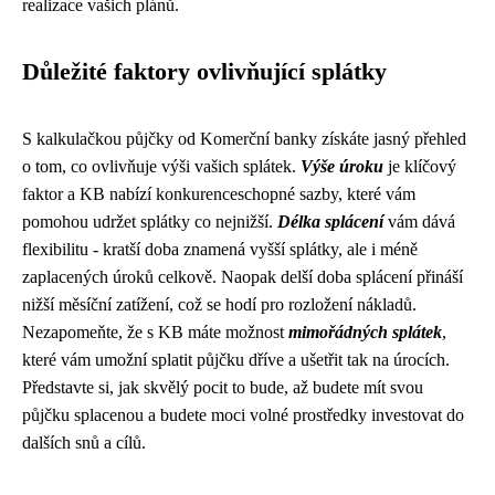
realizace vašich plánů.
Důležité faktory ovlivňující splátky
S kalkulačkou půjčky od Komerční banky získáte jasný přehled
o tom, co ovlivňuje výši vašich splátek.
Výše úroku
je klíčový
faktor a KB nabízí konkurenceschopné sazby, které vám
pomohou udržet splátky co nejnižší.
Délka splácení
vám dává
flexibilitu - kratší doba znamená vyšší splátky, ale i méně
zaplacených úroků celkově. Naopak delší doba splácení přináší
nižší měsíční zatížení, což se hodí pro rozložení nákladů.
Nezapomeňte, že s KB máte možnost
mimořádných splátek
,
které vám umožní splatit půjčku dříve a ušetřit tak na úrocích.
Představte si, jak skvělý pocit to bude, až budete mít svou
půjčku splacenou a budete moci volné prostředky investovat do
dalších snů a cílů.