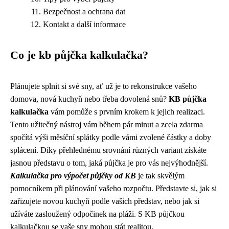
Bezpečnost a ochrana dat
Kontakt a další informace
Co je kb půjčka kalkulačka?
Plánujete splnit si své sny, ať už je to rekonstrukce vašeho
domova, nová kuchyň nebo třeba dovolená snů?
KB půjčka
kalkulačka
vám pomůže s prvním krokem k jejich realizaci.
Tento užitečný nástroj vám během pár minut a zcela zdarma
spočítá výši měsíční splátky podle vámi zvolené částky a doby
splácení. Díky přehlednému srovnání různých variant získáte
jasnou představu o tom, jaká půjčka je pro vás nejvýhodnější.
Kalkulačka pro výpočet půjčky od KB
je tak skvělým
pomocníkem při plánování vašeho rozpočtu. Představte si, jak si
zařizujete novou kuchyň podle vašich představ, nebo jak si
užíváte zasloužený odpočinek na pláži. S KB půjčkou
kalkulačkou se vaše sny mohou stát realitou.