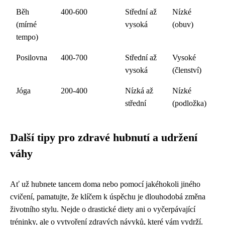
Běh
400-600
Střední až
Nízké
(mírné
vysoká
(obuv)
tempo)
Posilovna
400-700
Střední až
Vysoké
vysoká
(členství)
Jóga
200-400
Nízká až
Nízké
střední
(podložka)
Další tipy pro zdravé hubnutí a udržení
váhy
Ať už hubnete tancem doma nebo pomocí jakéhokoli jiného
cvičení, pamatujte, že klíčem k úspěchu je dlouhodobá změna
životního stylu. Nejde o drastické diety ani o vyčerpávající
tréninky, ale o vytvoření zdravých návyků, které vám vydrží.