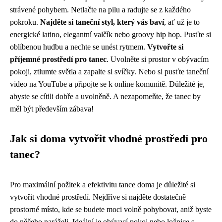
strávené pohybem. Netlačte na pilu a radujte se z každého
pokroku.
Najděte si taneční styl, který vás baví
, ať už je to
energické latino, elegantní valčík nebo groovy hip hop. Pusťte si
oblíbenou hudbu a nechte se unést rytmem.
Vytvořte si
příjemné prostředí pro tanec
. Uvolněte si prostor v obývacím
pokoji, ztlumte světla a zapalte si svíčky. Nebo si pusťte taneční
video na YouTube a připojte se k online komunitě. Důležité je,
abyste se cítili dobře a uvolněně. A nezapomeňte, že tanec by
měl být především zábava!
Jak si doma vytvořit vhodné prostředí pro
tanec?
Pro maximální požitek a efektivitu tance doma je důležité si
vytvořit vhodné prostředí. Nejdříve si najděte dostatečně
prostorné místo, kde se budete moci volně pohybovat, aniž byste
do něčeho naráželi. Ideální je obývací pokoj nebo ložnice s