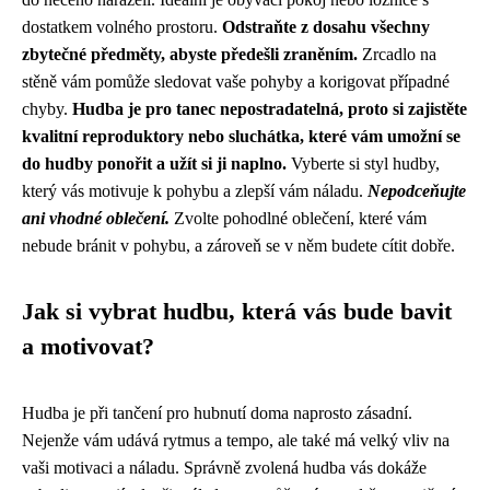
dostatkem volného prostoru.
Odstraňte z dosahu všechny
zbytečné předměty, abyste předešli zraněním.
Zrcadlo na
stěně vám pomůže sledovat vaše pohyby a korigovat případné
chyby.
Hudba je pro tanec nepostradatelná, proto si zajistěte
kvalitní reproduktory nebo sluchátka, které vám umožní se
do hudby ponořit a užít si ji naplno.
Vyberte si styl hudby,
který vás motivuje k pohybu a zlepší vám náladu.
Nepodceňujte
ani vhodné oblečení.
Zvolte pohodlné oblečení, které vám
nebude bránit v pohybu, a zároveň se v něm budete cítit dobře.
Jak si vybrat hudbu, která vás bude bavit
a motivovat?
Hudba je při tančení pro hubnutí doma naprosto zásadní.
Nejenže vám udává rytmus a tempo, ale také má velký vliv na
vaši motivaci a náladu. Správně zvolená hudba vás dokáže