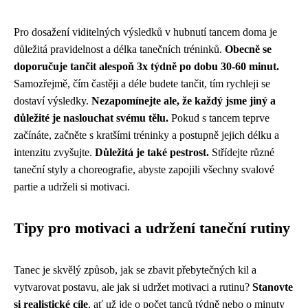
Pro dosažení viditelných výsledků v hubnutí tancem doma je
důležitá pravidelnost a délka tanečních tréninků.
Obecně se
doporučuje tančit alespoň 3x týdně po dobu 30-60 minut.
Samozřejmě, čím častěji a déle budete tančit, tím rychleji se
dostaví výsledky.
Nezapomínejte ale, že každý jsme jiný a
důležité je naslouchat svému tělu.
Pokud s tancem teprve
začínáte, začněte s kratšími tréninky a postupně jejich délku a
intenzitu zvyšujte.
Důležitá je také pestrost.
Střídejte různé
taneční styly a choreografie, abyste zapojili všechny svalové
partie a udrželi si motivaci.
Tipy pro motivaci a udržení taneční rutiny
Tanec je skvělý způsob, jak se zbavit přebytečných kil a
vytvarovat postavu, ale jak si udržet motivaci a rutinu?
Stanovte
si realistické cíle
, ať už jde o počet tanců týdně nebo o minuty