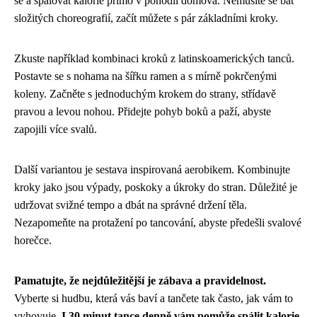
se a spalovat kalorie přímo v pohodlí domova. Nemusíte se bát
složitých choreografií, začít můžete s pár základními kroky.
Zkuste například kombinaci kroků z latinskoamerických tanců.
Postavte se s nohama na šířku ramen a s mírně pokrčenými
koleny. Začněte s jednoduchým krokem do strany, střídavě
pravou a levou nohou. Přidejte pohyb boků a paží, abyste
zapojili více svalů.
Další variantou je sestava inspirovaná aerobikem. Kombinujte
kroky jako jsou výpady, poskoky a úkroky do stran. Důležité je
udržovat svižné tempo a dbát na správné držení těla.
Nezapomeňte na protažení po tancování, abyste předešli svalové
horečce.
Pamatujte, že nejdůležitější je zábava a pravidelnost.
Vyberte si hudbu, která vás baví a tančete tak často, jak vám to
vyhovuje.
I 30 minut tance denně vám pomůže spálit kalorie,