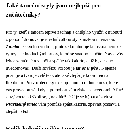
Jaké taneční styly jsou nejlepší pro
začátečníky?
Pro ty, kteří s tancem teprve začínají a chtějí ho využít k hubnutí
z pohodlí domova, je ideální volbou styl s nízkou intenzitou.
Zumba
je skvělou volbou, protože kombinuje latinskoamerické
rytmy s jednoduchými kroky, které se snadno naučíte. Navíc vás
lekce zaručeně roztančí a spálíte tak kalorie, aniž byste si to
uvědomovali. Další skvělou volbou je
tanec u tyče
. Nejenže
posiluje a tvaruje celé tělo, ale také zlepšuje koordinaci a
flexibilitu. Pro začátečníky existuje mnoho online kurzů, které
vás provedou základy a pomohou vám získat sebevědomí. Ať už
si vyberete jakýkoli styl, nejdůležitější je se hýbat a bavit se.
Pravidelný tanec
vám pomůže spálit kalorie, zpevnit postavu a
zlepšit náladu.
Kolik kalorií spálíte tancem?