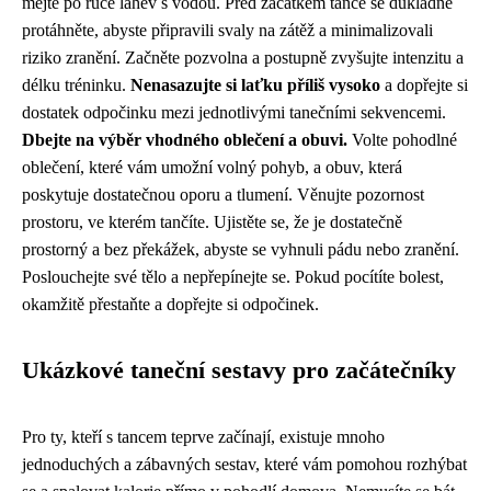
mějte po ruce lahev s vodou. Před začátkem tance se důkladně
protáhněte, abyste připravili svaly na zátěž a minimalizovali
riziko zranění. Začněte pozvolna a postupně zvyšujte intenzitu a
délku tréninku.
Nenasazujte si laťku příliš vysoko
a dopřejte si
dostatek odpočinku mezi jednotlivými tanečními sekvencemi.
Dbejte na výběr vhodného oblečení a obuvi.
Volte pohodlné
oblečení, které vám umožní volný pohyb, a obuv, která
poskytuje dostatečnou oporu a tlumení. Věnujte pozornost
prostoru, ve kterém tančíte. Ujistěte se, že je dostatečně
prostorný a bez překážek, abyste se vyhnuli pádu nebo zranění.
Poslouchejte své tělo a nepřepínejte se. Pokud pocítíte bolest,
okamžitě přestaňte a dopřejte si odpočinek.
Ukázkové taneční sestavy pro začátečníky
Pro ty, kteří s tancem teprve začínají, existuje mnoho
jednoduchých a zábavných sestav, které vám pomohou rozhýbat