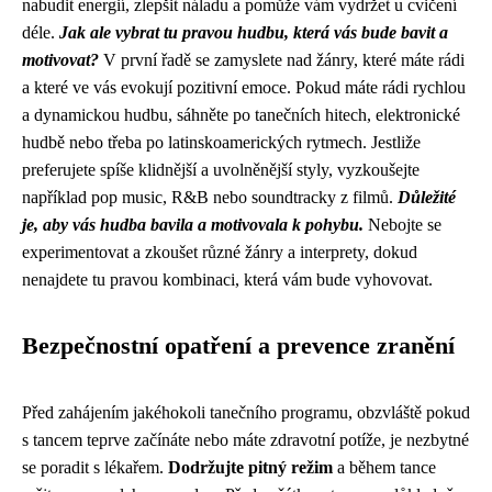
nabudit energií, zlepšit náladu a pomůže vám vydržet u cvičení
déle.
Jak ale vybrat tu pravou hudbu, která vás bude bavit a
motivovat?
V první řadě se zamyslete nad žánry, které máte rádi
a které ve vás evokují pozitivní emoce. Pokud máte rádi rychlou
a dynamickou hudbu, sáhněte po tanečních hitech, elektronické
hudbě nebo třeba po latinskoamerických rytmech. Jestliže
preferujete spíše klidnější a uvolněnější styly, vyzkoušejte
například pop music, R&B nebo soundtracky z filmů.
Důležité
je, aby vás hudba bavila a motivovala k pohybu.
Nebojte se
experimentovat a zkoušet různé žánry a interprety, dokud
nenajdete tu pravou kombinaci, která vám bude vyhovovat.
Bezpečnostní opatření a prevence zranění
Před zahájením jakéhokoli tanečního programu, obzvláště pokud
s tancem teprve začínáte nebo máte zdravotní potíže, je nezbytné
se poradit s lékařem.
Dodržujte pitný režim
a během tance