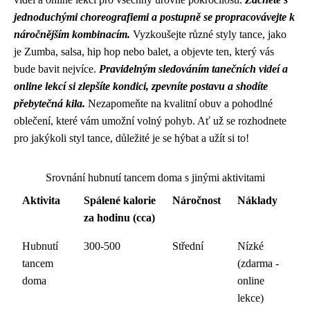
jednoduchými choreografiemi a postupně se propracovávejte k
náročnějším kombinacím.
Vyzkoušejte různé styly tance, jako
je Zumba, salsa, hip hop nebo balet, a objevte ten, který vás
bude bavit nejvíce.
Pravidelným sledováním tanečních videí a
online lekcí si zlepšíte kondici, zpevníte postavu a shodíte
přebytečná kila.
Nezapomeňte na kvalitní obuv a pohodlné
oblečení, které vám umožní volný pohyb. Ať už se rozhodnete
pro jakýkoli styl tance, důležité je se hýbat a užít si to!
Srovnání hubnutí tancem doma s jinými aktivitami
Aktivita
Spálené kalorie
Náročnost
Náklady
za hodinu (cca)
Hubnutí
300-500
Střední
Nízké
tancem
(zdarma -
doma
online
lekce)