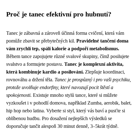
Proč je tanec efektivní pro hubnutí?
Tanec je zábavná a zároveň účinná forma cvičení, která vám
pomůže zbavit se přebytečných kil.
Pravidelné tančení doma
vám zrychlí tep, spálí kalorie a podpoří metabolismus.
Během tance zapojujete různé svalové skupiny, čímž posilujete
svalstvo a formujete postavu.
Tanec je komplexní aktivita,
která kombinuje kardio a posilování.
Zlepšuje koordinaci,
rovnováhu a držení těla.
Tanec je prospůzný i pro vaši psychiku,
protože uvolňuje endorfiny, které navozují pocit štěstí a
spokojenosti.
Existuje mnoho stylů tance, které si můžete
vyzkoušet i v pohodlí domova, například Zumba, aerobik, balet,
hip hop nebo latina. Vyberte si styl, který vás baví a pusťte si
oblíbenou hudbu. Pro dosažení nejlepších výsledků se
doporučuje tančit alespoň 30 minut denně, 3–5krát týdně.