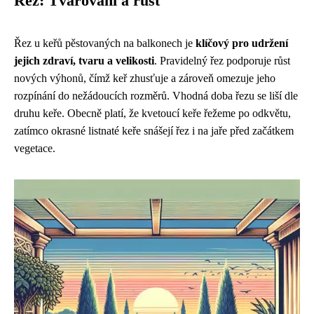
Řez: Tvarování a růst
Řez u keřů pěstovaných na balkonech je
klíčový pro udržení
jejich zdraví, tvaru a velikosti
. Pravidelný řez podporuje růst
nových výhonů, čímž keř zhusťuje a zároveň omezuje jeho
rozpínání do nežádoucích rozměrů. Vhodná doba řezu se liší dle
druhu keře. Obecně platí, že kvetoucí keře řežeme po odkvětu,
zatímco okrasné listnaté keře snášejí řez i na jaře před začátkem
vegetace.