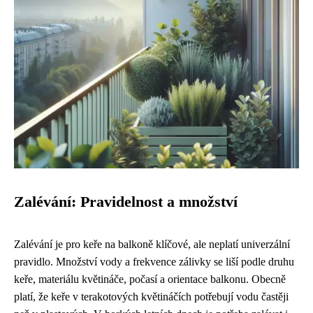
Zalévání: Pravidelnost a množství
Zalévání je pro keře na balkoně klíčové, ale neplatí univerzální
pravidlo. Množství vody a frekvence zálivky se liší podle druhu
keře, materiálu květináče, počasí a orientace balkonu. Obecně
platí, že keře v terakotových květináčích potřebují vodu častěji