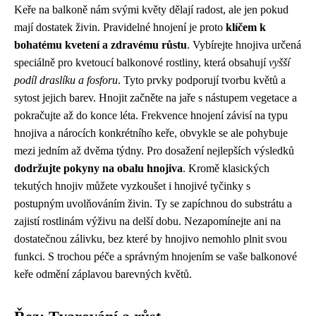
Keře na balkoně nám svými květy dělají radost, ale jen pokud
mají dostatek živin. Pravidelné hnojení je proto
klíčem k
bohatému kvetení a zdravému růstu
. Vybírejte hnojiva určená
speciálně pro kvetoucí balkonové rostliny, která obsahují
vyšší
podíl draslíku a fosforu
. Tyto prvky podporují tvorbu květů a
sytost jejich barev. Hnojit začněte na jaře s nástupem vegetace a
pokračujte až do konce léta. Frekvence hnojení závisí na typu
hnojiva a nárocích konkrétního keře, obvykle se ale pohybuje
mezi jedním až dvěma týdny. Pro dosažení nejlepších výsledků
dodržujte pokyny na obalu hnojiva
. Kromě klasických
tekutých hnojiv můžete vyzkoušet i hnojivé tyčinky s
postupným uvolňováním živin. Ty se zapíchnou do substrátu a
zajistí rostlinám výživu na delší dobu. Nezapomínejte ani na
dostatečnou zálivku, bez které by hnojivo nemohlo plnit svou
funkci. S trochou péče a správným hnojením se vaše balkonové
keře odmění záplavou barevných květů.