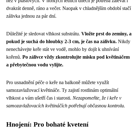
než v plastových. V horkých letních dnech je potřeba zalévat i
dvakrát denně, ráno a večer. Naopak v chladnějším období stačí
zálivka jednou za pár dní.
Důležité je sledovat vlhkost substrátu.
Vložte prst do zeminy, a
pokud je suchá do hloubky 2-3 cm, je čas na zálivku.
Nikdy
nenechávejte keře stát ve vodě, mohlo by dojít k uhnívání
kořenů.
Po zálivce vždy zkontrolujte misku pod květináčem
a přebytečnou vodu vylijte.
Pro usnadnění péče o keře na balkoně můžete využít
samozavlažovací květináče. Ty zajistí rostlinám optimální
vlhkost a vám ušetří čas i starosti.
Nezapomeňte, že i keře v
samozavlažovacích květináčích potřebují občasnou kontrolu.
Hnojení: Pro bohaté kvetení