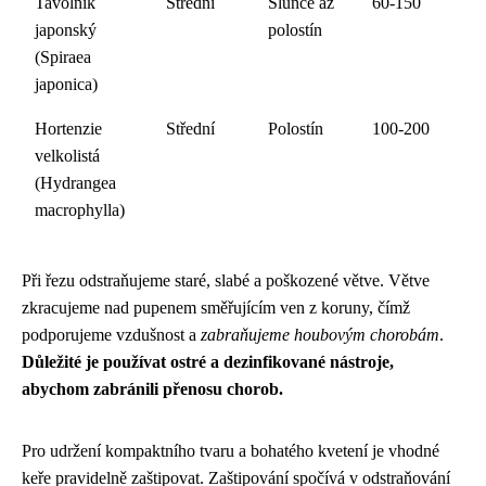
Tavolník
Střední
Slunce až
60-150
japonský
polostín
(Spiraea
japonica)
Hortenzie
Střední
Polostín
100-200
velkolistá
(Hydrangea
macrophylla)
Při řezu odstraňujeme staré, slabé a poškozené větve. Větve
zkracujeme nad pupenem směřujícím ven z koruny, čímž
podporujeme vzdušnost a
zabraňujeme houbovým chorobám
.
Důležité je používat ostré a dezinfikované nástroje,
abychom zabránili přenosu chorob.
Pro udržení kompaktního tvaru a bohatého kvetení je vhodné
keře pravidelně zaštipovat. Zaštipování spočívá v odstraňování