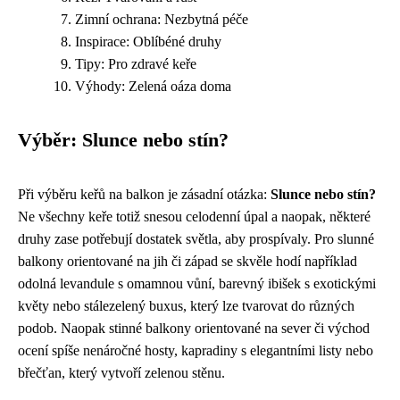
Zimní ochrana: Nezbytná péče
Inspirace: Oblíbéné druhy
Tipy: Pro zdravé keře
Výhody: Zelená oáza doma
Výběr: Slunce nebo stín?
Při výběru keřů na balkon je zásadní otázka:
Slunce nebo stín?
Ne všechny keře totiž snesou celodenní úpal a naopak, některé
druhy zase potřebují dostatek světla, aby prospívaly. Pro slunné
balkony orientované na jih či západ se skvěle hodí například
odolná levandule s omamnou vůní, barevný ibišek s exotickými
květy nebo stálezelený buxus, který lze tvarovat do různých
podob. Naopak stinné balkony orientované na sever či východ
ocení spíše nenáročné hosty, kapradiny s elegantními listy nebo
břečťan, který vytvoří zelenou stěnu.