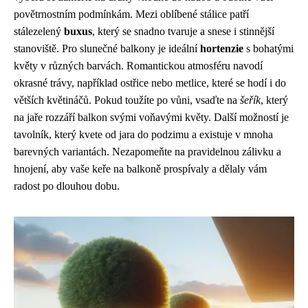
povětrnostním podmínkám. Mezi oblíbené stálice patří
stálezelený
buxus
, který se snadno tvaruje a snese i stinnější
stanoviště. Pro slunečné balkony je ideální
hortenzie
s bohatými
květy v různých barvách. Romantickou atmosféru navodí
okrasné trávy, například ostřice nebo metlice, které se hodí i do
větších květináčů. Pokud toužíte po vůni, vsaďte na
šeřík
, který
na jaře rozzáří balkon svými voňavými květy. Další možností je
tavolník, který kvete od jara do podzimu a existuje v mnoha
barevných variantách. Nezapomeňte na pravidelnou zálivku a
hnojení, aby vaše keře na balkoně prospívaly a dělaly vám
radost po dlouhou dobu.