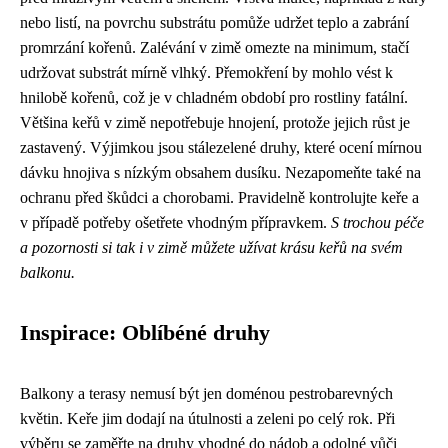
nebo listí, na povrchu substrátu pomůže udržet teplo a zabrání
promrzání kořenů. Zalévání v zimě omezte na minimum, stačí
udržovat substrát mírně vlhký. Přemokření by mohlo vést k
hnilobě kořenů, což je v chladném období pro rostliny fatální.
Většina keřů v zimě nepotřebuje hnojení, protože jejich růst je
zastavený. Výjimkou jsou stálezelené druhy, které ocení mírnou
dávku hnojiva s nízkým obsahem dusíku. Nezapomeňte také na
ochranu před škůdci a chorobami. Pravidelně kontrolujte keře a
v případě potřeby ošetřete vhodným přípravkem.
S trochou péče
a pozornosti si tak i v zimě můžete užívat krásu keřů na svém
balkonu.
Inspirace: Oblíbéné druhy
Balkony a terasy nemusí být jen doménou pestrobarevných
květin. Keře jim dodají na útulnosti a zeleni po celý rok. Při
výběru se zaměřte na druhy vhodné do nádob a odolné vůči