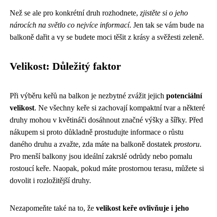
Než se ale pro konkrétní druh rozhodnete,
zjistěte si o jeho
nárocích na světlo co nejvíce informací
. Jen tak se vám bude na
balkoně dařit a vy se budete moci těšit z krásy a svěžesti zeleně.
Velikost: Důležitý faktor
Při výběru keřů na balkon je nezbytné zvážit jejich
potenciální
velikost
. Ne všechny keře si zachovají kompaktní tvar a některé
druhy mohou v květináči dosáhnout značné výšky a šířky. Před
nákupem si proto důkladně prostudujte informace o růstu
daného druhu a zvažte, zda máte na balkoně dostatek
prostoru
.
Pro menší balkony jsou ideální zakrslé odrůdy nebo pomalu
rostoucí keře. Naopak, pokud máte prostornou terasu, můžete si
dovolit i rozložitější druhy.
Nezapomeňte také na to, že
velikost keře ovlivňuje i jeho