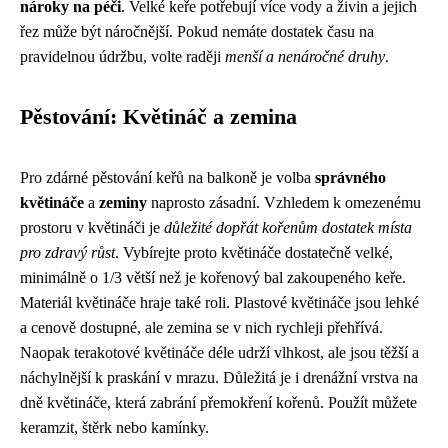
nároky na péči
. Velké keře potřebují více vody a živin a jejich
řez může být náročnější. Pokud nemáte dostatek času na
pravidelnou údržbu, volte raději
menší a nenáročné druhy
.
Pěstování: Květináč a zemina
Pro zdárné pěstování keřů na balkoně je volba
správného
květináče
a
zeminy
naprosto zásadní. Vzhledem k omezenému
prostoru v květináči je
důležité dopřát kořenům dostatek místa
pro zdravý růst
. Vybírejte proto květináče dostatečně velké,
minimálně o 1/3 větší než je kořenový bal zakoupeného keře.
Materiál květináče hraje také roli. Plastové květináče jsou lehké
a cenově dostupné, ale zemina se v nich rychleji přehřívá.
Naopak terakotové květináče déle udrží vlhkost, ale jsou těžší a
náchylnější k praskání v mrazu. Důležitá je i drenážní vrstva na
dně květináče, která zabrání přemokření kořenů. Použít můžete
keramzit, štěrk nebo kamínky.