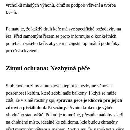
vrcholků mladých výhonů, čímž se podpoří větvení a tvorba
květů.
Pamatujte, že každý druh keře má své specifické požadavky na
řez. Před samotným řezem se proto informujte o konkrétních
potřebách vašeho keře, abyste mu zajistili optimální podmínky
pro růst a kvetení.
Zimní ochrana: Nezbytná péče
S příchodem zimy a mrazivých teplot je nezbytné věnovat
pozornost i keřům, které zdobí naše balkony. I když se může
zdát, že v zimě rostliny spí,
správná péče je klíčová pro jejich
zdraví a přežití do další sezóny
. Prvním krokem je výběr
vhodného stanoviště. Pokud je to možné, přesuňte nádoby s keři
na chráněné místo, ideálně ke zdi domu, kde budou chráněny
před mrazivým větrem a sněhem. Vrstva mulče, například z kůry