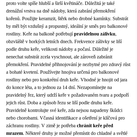
proto volte spíše hlubší a širší květináče. Důležitá je také
drenážní vrstva na dně nádoby, která zabrání přemokření
kořenů. Použijte keramzit, štěrk nebo drobné kamínky. Substrát
by měl být vzdušný a propustný, ideální je směs pro balkonové
rostliny. Keře na balkoně potřebují
pravidelnou zálivku
,
obzvláště v horkých letních dnech. Frekvence zálivky se liší
podle druhu keře, velikosti nádoby a počasí. Důležité je
nenechat substrát zcela vyschnout, ale zároveň zabránit
přemokření. Pravidelné přihnojování je nezbytné pro zdravý růst
a bohaté kvetení. Používejte hnojiva určená pro balkonové
rostliny nebo pro konkrétní druh keře. Vhodné je hnojit od jara
do konce léta, a to jednou za 14 dní. Nezapomínejte na
pravidelný řez, který udrží keře v požadovaném tvaru a podpoří
jejich růst. Doba a způsob řezu se liší podle druhu keře.
Pravidelně kontrolujte své keře, zda nejsou napadeny škůdci
nebo chorobami. Včasná identifikace a ošetření je klíčová pro
záchranu rostliny. V zimě je potřeba
chránit keře před
mrazem
. Některé druhy je možné přemístit do chladné a světlé