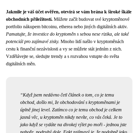
Jakmile je váš účet ověřen, otevírá se vám brána k široké škále
obchodních příležitostí.
Můžete začít budovat své kryptoměnové
portfolio nákupem bitcoinu, etherea nebo jiných digitálních aktiv.
Pamatujte, že investice do kryptoměn s sebou nese rizika, ale také
potenciál pro zajímavé zisky.
Mnoho lidí našlo v kryptoměnách
cestu k finanční nezávislosti a vy se můžete stát jedním z nich.
Vzdělávejte se, sledujte trendy a s rozvahou vstupte do světa
digitálních měn.
Když jsem nedávno četl článek o tom,
co je temu
obchod
, došlo mi, že obchodování s kryptoměnami je
úplně jinej level. Zatímco co je temu obchod je celkem
jasná věc, u kryptoměn nikdy nevíte, co vás čeká. Je to
jako když se vydáte na divokej výlet po moři - jednou jste
nahoře, podruhý dole. Fakt zajímavý je, že podobně jako