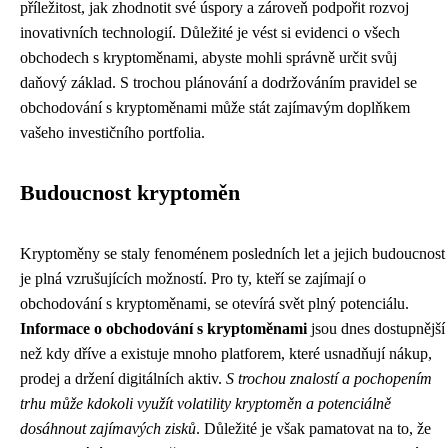
příležitost, jak zhodnotit své úspory a zároveň podpořit rozvoj
inovativních technologií. Důležité je vést si evidenci o všech
obchodech s kryptoměnami, abyste mohli správně určit svůj
daňový základ. S trochou plánování a dodržováním pravidel se
obchodování s kryptoměnami může stát zajímavým doplňkem
vašeho investičního portfolia.
Budoucnost kryptoměn
Kryptoměny se staly fenoménem posledních let a jejich budoucnost
je plná vzrušujících možností. Pro ty, kteří se zajímají o
obchodování s kryptoměnami, se otevírá svět plný potenciálu.
Informace o obchodování s kryptoměnami
jsou dnes dostupnější
než kdy dříve a existuje mnoho platforem, které usnadňují nákup,
prodej a držení digitálních aktiv.
S trochou znalostí a pochopením
trhu může kdokoli využít volatility kryptoměn a potenciálně
dosáhnout zajímavých zisků
. Důležité je však pamatovat na to, že