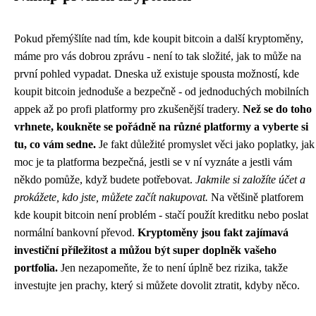
Pokud přemýšlíte nad tím, kde koupit bitcoin a další kryptoměny,
máme pro vás dobrou zprávu - není to tak složité, jak to může na
první pohled vypadat. Dneska už existuje spousta možností,
kde
koupit bitcoin
jednoduše a bezpečně - od jednoduchých mobilních
appek až po profi platformy pro zkušenější tradery.
Než se do toho
vrhnete, koukněte se pořádně na různé platformy a vyberte si
tu, co vám sedne.
Je fakt důležité promyslet věci jako poplatky, jak
moc je ta platforma bezpečná, jestli se v ní vyznáte a jestli vám
někdo pomůže, když budete potřebovat.
Jakmile si založíte účet a
prokážete, kdo jste, můžete začít nakupovat.
Na většině platforem
kde koupit bitcoin není problém - stačí použít kreditku nebo poslat
normální bankovní převod.
Kryptoměny jsou fakt zajímavá
investiční příležitost a můžou být super doplněk vašeho
portfolia.
Jen nezapomeňte, že to není úplně bez rizika, takže
investujte jen prachy, který si můžete dovolit ztratit, kdyby něco.