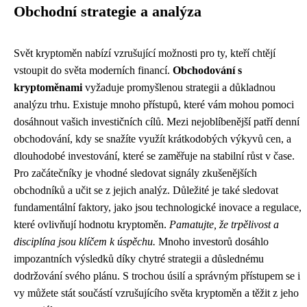
Obchodní strategie a analýza
Svět kryptoměn nabízí vzrušující možnosti pro ty, kteří chtějí
vstoupit do světa moderních financí.
Obchodování s
kryptoměnami
vyžaduje promyšlenou strategii a důkladnou
analýzu trhu. Existuje mnoho přístupů, které vám mohou pomoci
dosáhnout vašich investičních cílů. Mezi nejoblíbenější patří denní
obchodování, kdy se snažíte využít krátkodobých výkyvů cen, a
dlouhodobé investování, které se zaměřuje na stabilní růst v čase.
Pro začátečníky je vhodné sledovat signály zkušenějších
obchodníků a učit se z jejich analýz. Důležité je také sledovat
fundamentální faktory, jako jsou technologické inovace a regulace,
které ovlivňují hodnotu kryptoměn.
Pamatujte, že trpělivost a
disciplína jsou klíčem k úspěchu.
Mnoho investorů dosáhlo
impozantních výsledků díky chytré strategii a důslednému
dodržování svého plánu. S trochou úsilí a správným přístupem se i
vy můžete stát součástí vzrušujícího světa kryptoměn a těžit z jeho