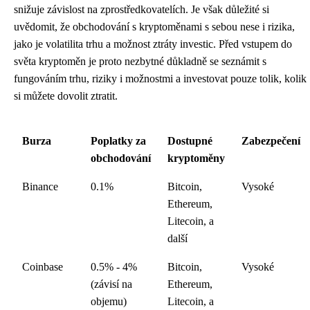
snižuje závislost na zprostředkovatelích. Je však důležité si
uvědomit, že obchodování s kryptoměnami s sebou nese i rizika,
jako je volatilita trhu a možnost ztráty investic. Před vstupem do
světa kryptoměn je proto nezbytné důkladně se seznámit s
fungováním trhu, riziky i možnostmi a investovat pouze tolik, kolik
si můžete dovolit ztratit.
Burza
Poplatky za
Dostupné
Zabezpečení
obchodování
kryptoměny
Binance
0.1%
Bitcoin,
Vysoké
Ethereum,
Litecoin, a
další
Coinbase
0.5% - 4%
Bitcoin,
Vysoké
(závisí na
Ethereum,
objemu)
Litecoin, a