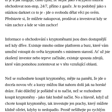
obchodovat non-stop, 24/7, přímo z gauče. Je to podobný jako s
otázkou darknet co to je - jde o svobodu dělat věci po svém.
Představte si, že můžete nakupovat, prodávat a investovat kdy se
vám zachce a kde se vám zachce!
Informace o obchodování s kryptoměnami jsou dnes dostupnější
než kdy dříve. Existuje mnoho online platforem a burz, které vám
umožní vstoupit do světa kryptoměn s minimem starostí. Ať už jste
zkušený investor nebo teprve začínáte, existuje spousta zdrojů,
které vám pomohou zorientovat se v této vzrušující oblasti.
Než se rozhodnete
koupit kryptoměny
, mějte na paměti, že jde o
docela novou věc a kurzy můžou lítat nahoru dolů jak na horské
dráze. Fakt důležitý je pořádně si to načíst, než se rozhodnete
koupit kryptoměny - jako fakt hodně načíst. No a hlavně, když už
chcete koupit kryptoměny, tak investujte jen prachy, který můžete
klidně oželet, kdyby to nedopadlo. Prostě nešilhejte po rychlým