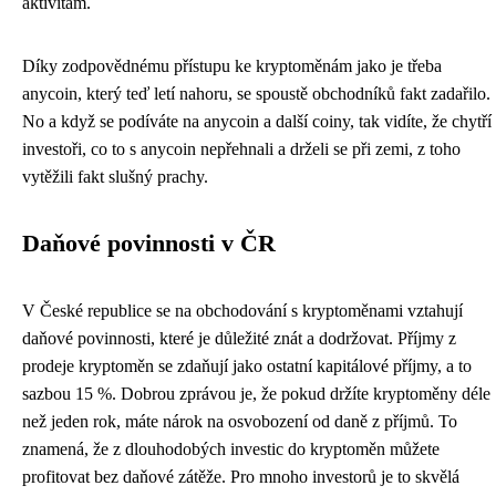
aktivitám.
Díky zodpovědnému přístupu ke kryptoměnám jako je třeba
anycoin
, který teď letí nahoru, se spoustě obchodníků fakt zadařilo.
No a když se podíváte na anycoin a další coiny, tak vidíte, že chytří
investoři, co to s anycoin nepřehnali a drželi se při zemi, z toho
vytěžili fakt slušný prachy.
Daňové povinnosti v ČR
V České republice se na obchodování s kryptoměnami vztahují
daňové povinnosti, které je důležité znát a dodržovat. Příjmy z
prodeje kryptoměn se zdaňují jako ostatní kapitálové příjmy, a to
sazbou 15 %. Dobrou zprávou je, že pokud držíte kryptoměny déle
než jeden rok, máte nárok na osvobození od daně z příjmů. To
znamená, že z dlouhodobých investic do kryptoměn můžete
profitovat bez daňové zátěže. Pro mnoho investorů je to skvělá