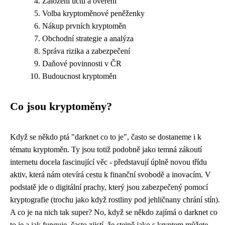
Založení účtu a ověření
Volba kryptoměnové peněženky
Nákup prvních kryptoměn
Obchodní strategie a analýza
Správa rizika a zabezpečení
Daňové povinnosti v ČR
Budoucnost kryptoměn
Co jsou kryptoměny?
Když se někdo ptá "darknet co to je", často se dostaneme i k
tématu kryptoměn. Ty jsou totiž podobně jako temná zákoutí
internetu docela fascinující věc - představují úplně novou třídu
aktiv, která nám otevírá cestu k finanční svobodě a inovacím. V
podstatě jde o digitální prachy, který jsou zabezpečený pomocí
kryptografie (trochu jako když
rostliny pod jehličnany
chrání stín).
A co je na nich tak super? No, když se někdo zajímá o darknet co
to je a jak funguje, často zjistí, že stejně jako s kryptem můžete