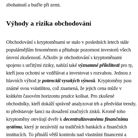
zbohatnutí a buďte při zemi.
Výhody a rizika obchodování
Obchodování s kryptoměnami se stalo v posledních letech stále
populárnějším fenoménem a přitahuje pozornost investorů všech
úrovní zkušeností. Ačkoliv je obchodování s kryptoměnami
spojeno s určitými riziky, nabízí také
významné příležitosti
pro ty,
kteří jsou ochotni se vzdělávat a investovat s rozvahou. Jednou z
hlavních výhod je
potenciál vysokých výnosů
. Kryptoměny jsou
známé svou volatilitou, což znamená, že jejich cena může v
krátkém časovém horizontu prudce kolísat. Pro zkušené
obchodníky, kteří dokáží správně analyzovat trh a předvídat trendy,
to představuje šanci na dosažení značných zisků. Kromě toho
kryptoměny otevírají dveře k
decentralizovanému finančnímu
systému
, který je nezávislý na tradičních bankách a finančních
institucích. To přináší větší kontrolu nad vlastními financemi a