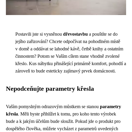
Postavili jste si vysněnou
dřevostavbu
a pouštíte se do
jejího zařizování? Chcete odpočívat na pohodlném místě
v domě a oddávat se lahodné kávě, četbě knihy a ostatním
činnostem? Potom se Vaším cílem stane vhodně zvolené
křeslo. Kus nábytku přinášející primárně komfort, pohodlí a
zároveň to bude esteticky zajímavý prvek domácnosti.
Nepodceňujte parametry křesla
Vaším pomyslným odrazovým můstkem se stanou
parametry
křesla
. Měli byste přihlížet k tomu, pro koho tento výrobek
bude a k jakým účelům bude sloužit. Pokud jde o produkt pro
dospělého člověka, můžete vycházet z parametrů uvedených