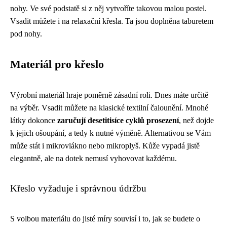
nohy. Ve své podstatě si z něj vytvoříte takovou malou postel.
Vsadit můžete i na relaxační křesla. Ta jsou doplněna taburetem
pod nohy.
Materiál pro křeslo
Výrobní materiál hraje poměrně zásadní roli. Dnes máte určitě
na výběr. Vsadit můžete na klasické textilní čalounění. Mnohé
látky dokonce
zaručují desetitisíce cyklů prosezení
, než dojde
k jejich ošoupání, a tedy k nutné výměně. Alternativou se Vám
může stát i mikrovlákno nebo mikroplyš. Kůže vypadá jistě
elegantně, ale na dotek nemusí vyhovovat každému.
Křeslo vyžaduje i správnou údržbu
S volbou materiálu do jisté míry souvisí i to, jak se budete o