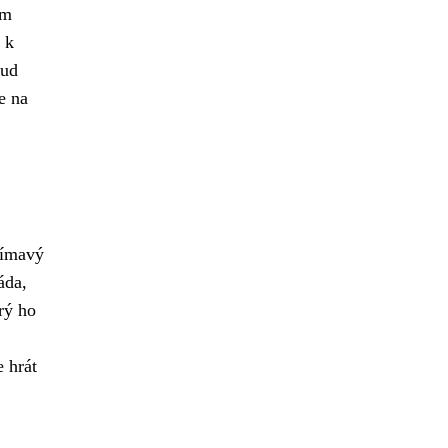
ám
 k
kud
e na
jímavý
áda,
rý ho
e hrát