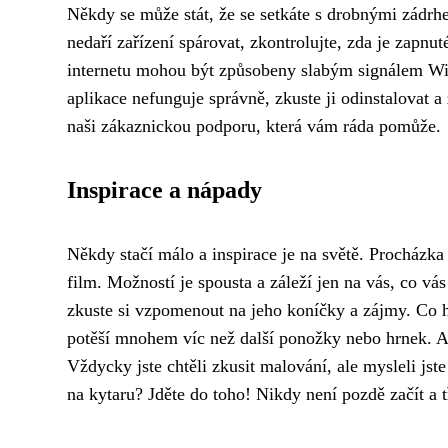
Někdy se může stát, že se setkáte s drobnými zádrhe
nedaří zařízení spárovat, zkontrolujte, zda je zapnu
internetu mohou být způsobeny slabým signálem Wi-F
aplikace nefunguje správně, zkuste ji odinstalovat a
naši zákaznickou podporu, která vám ráda pomůže.
Inspirace a nápady
Někdy stačí málo a inspirace je na světě. Procházka
film. Možností je spousta a záleží jen na vás, co v
zkuste si vzpomenout na jeho koníčky a zájmy. Co 
potěší mnohem víc než další ponožky nebo hrnek. A
Vždycky jste chtěli zkusit malování, ale mysleli jste 
na kytaru? Jděte do toho! Nikdy není pozdě začít a t