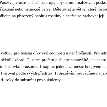
Používejte ostré a čisté nástroje, abyste minimalizovali poško
oškozené nebo nemocné větve. Dále zkraťte větve, které rosto
ejte na přirozený habitus rostliny a snažte se zachovat její
 volbou pro bonsai díky své odolnosti a nenáročnosti. Pro udr
 několik zásad. Tlustice preferuje slunné stanoviště, ale snese 
v zimě zálivku omezíme. Hnojíme jednou za měsíc hnojivem na
e tvarovat podle svých představ. Prořezávání provádíme na jař
tři roky do substrátu pro sukulenty.