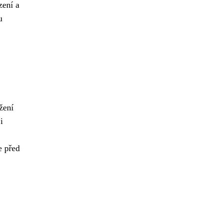
zení a
u
žení
i
e před