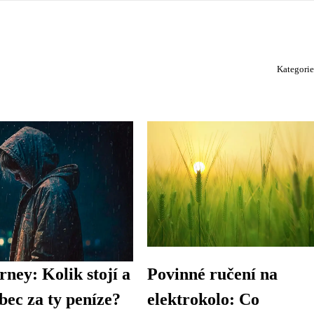
Kategori
ney: Kolik stojí a
Povinné ručení na
ůbec za ty peníze?
elektrokolo: Co