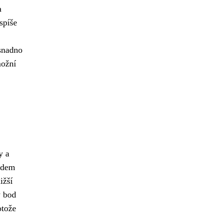
a
spíše
 snadno
možní
y a
bodem
ižší
ý bod
otože