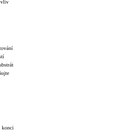
vliv
tování
tí
ubstrát
ňujte
a konci