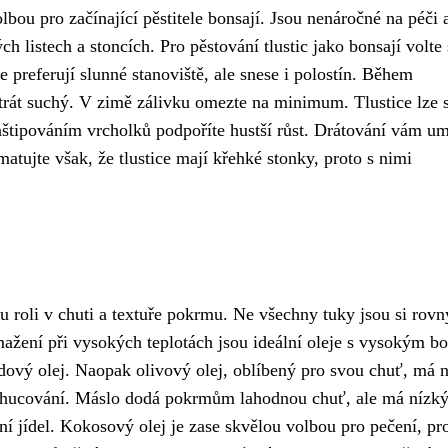
lbou pro začínající pěstitele bonsají. Jsou nenáročné na péči 
h listech a stoncích. Pro pěstování tlustic jako bonsají volte 
 preferují slunné stanoviště, ale snese i polostín. Během
strát suchý. V zimě zálivku omezte na minimum. Tlustice lze
aštipováním vrcholků podpoříte hustší růst. Drátování vám u
tujte však, že tlustice mají křehké stonky, proto s nimi
u roli v chuti a textuře pokrmu. Ne všechny tuky jsou si rovn
smažení při vysokých teplotách jsou ideální oleje s vysokým 
dový olej. Naopak olivový olej, oblíbený pro svou chuť, má n
ochucování. Máslo dodá pokrmům lahodnou chuť, ale má nízk
í jídel. Kokosový olej je zase skvělou volbou pro pečení, pr