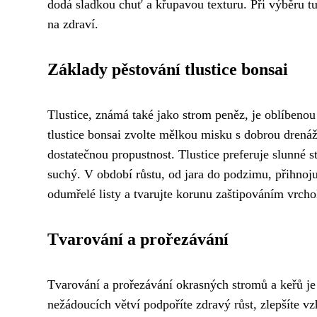
dodá sladkou chuť a křupavou texturu. Při výběru tu
na zdraví.
Základy pěstování tlustice bonsai
Tlustice, známá také jako strom peněz, je oblíbenou
tlustice bonsai zvolte mělkou misku s dobrou drenáží
dostatečnou propustnost. Tlustice preferuje slunné sta
suchý. V období růstu, od jara do podzimu, přihnoj
odumřelé listy a tvarujte korunu zaštipováním vrcho
Tvarování a prořezávání
Tvarování a prořezávání okrasných stromů a keřů je
nežádoucích větví podpoříte zdravý růst, zlepšíte vz