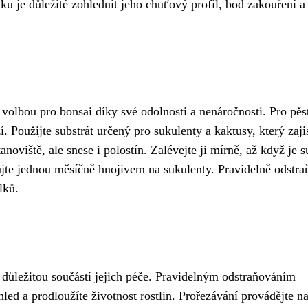
ku je důležité zohlednit jeho chuťový profil, bod zakouření a 
 volbou pro bonsai díky své odolnosti a nenáročnosti. Pro pěs
. Použijte substrát určený pro sukulenty a kaktusy, který zajis
noviště, ale snese i polostín. Zalévejte ji mírně, až když je s
ujte jednou měsíčně hnojivem na sukulenty. Pravidelně odstra
lků.
 důležitou součástí jejich péče. Pravidelným odstraňováním
hled a prodloužíte životnost rostlin. Prořezávání provádějte n