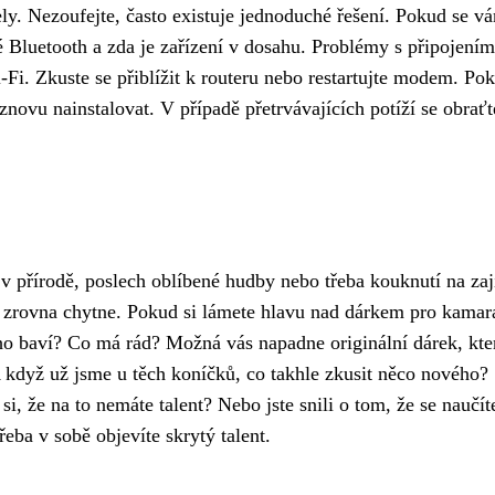
ly. Nezoufejte, často existuje jednoduché řešení. Pokud se v
té Bluetooth a zda je zařízení v dosahu. Problémy s připojením
i. Zkuste se přiblížit k routeru nebo restartujte modem. Po
 znovu nainstalovat. V případě přetrvávajících potíží se obraťt
 v přírodě, poslech oblíbené hudby nebo třeba kouknutí na za
ás zrovna chytne. Pokud si lámete hlavu nad dárkem pro kamar
ho baví? Co má rád? Možná vás napadne originální dárek, kte
 když už jsme u těch koníčků, co takhle zkusit něco nového?
si, že na to nemáte talent? Nebo jste snili o tom, že se naučít
řeba v sobě objevíte skrytý talent.