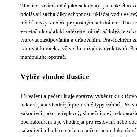
Tlustice, známé také jako sukulenty, jsou skvělou vo
odolávají suchu díky schopnosti ukládat vodu ve svýc
mělčí misky s dobře propustným substrátem. Tlustice
vegetačního období zalévejte mírně, až když je sub
tvarovat zaštipováním a drátováním. Pravidelným z
tvarovat kmínek a větve do požadovaných tvarů. Pama
manipulujte opatrně.
Výběr vhodné tlustice
Při vaření a pečení hraje správný výběr tuku klíčovo
některé jsou vhodnější pro určité typy vaření. Pro 
zakouření, jako je řepkový, slunečnicový nebo araší
bod zakouření a je vhodnější pro restování nebo d
zakouření a hodí se spíše na pečení nebo dokončován