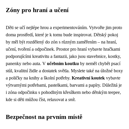
Zóny pro hraní a učení
Děti se učí nejlépe hrou a experimentováním. Vytvořte jim proto
doma prostředí, které je k tomu bude inspirovat. Dětský pokoj
by měl být rozdělený do zón s různým zaměřením – na hraní,
učení, tvoření a odpočinek. Prostor pro hraní vybavte hračkami
podporujícími kreativitu a fantazii, jako jsou stavebnice, kostky,
panenky nebo auta. V
učebním koutku
by neměl chybět psací
stůl, kvalitní židle a dostatek světla. Myslete také na úložné boxy
a poličky na knihy a školní potřeby.
Kreativní koutek
vybavte
výtvarnými potřebami, pastelkami, barvami a papíry. Důležitá je
i zóna odpočinku s pohodlným křesílkem nebo dětským teepee,
kde si děti můžou číst, relaxovat a
snít
.
Bezpečnost na prvním místě