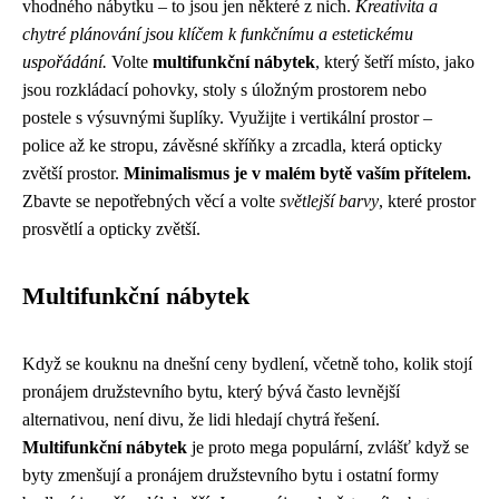
vhodného nábytku – to jsou jen některé z nich.
Kreativita a
chytré plánování jsou klíčem k funkčnímu a estetickému
uspořádání.
Volte
multifunkční nábytek
, který šetří místo, jako
jsou rozkládací pohovky, stoly s úložným prostorem nebo
postele s výsuvnými šuplíky. Využijte i vertikální prostor –
police až ke stropu, závěsné skříňky a zrcadla, která opticky
zvětší prostor.
Minimalismus je v malém bytě vaším přítelem.
Zbavte se nepotřebných věcí a volte
světlejší barvy
, které prostor
prosvětlí a opticky zvětší.
Multifunkční nábytek
Když se kouknu na dnešní ceny bydlení, včetně toho, kolik stojí
pronájem družstevního bytu
, který bývá často levnější
alternativou, není divu, že lidi hledají chytrá řešení.
Multifunkční nábytek
je proto mega populární, zvlášť když se
byty zmenšují a pronájem družstevního bytu i ostatní formy