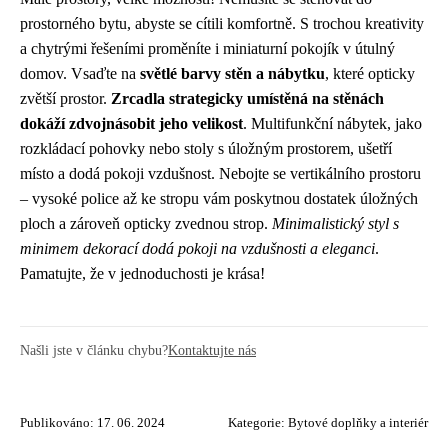
prostorného bytu, abyste se cítili komfortně. S trochou kreativity
a chytrými řešeními proměníte i miniaturní pokojík v útulný
domov. Vsaďte na
světlé barvy stěn a nábytku
, které opticky
zvětší prostor.
Zrcadla strategicky umístěná na stěnách
dokáží zdvojnásobit jeho velikost
. Multifunkční nábytek, jako
rozkládací pohovky nebo stoly s úložným prostorem, ušetří
místo a dodá pokoji vzdušnost. Nebojte se vertikálního prostoru
– vysoké police až ke stropu vám poskytnou dostatek úložných
ploch a zároveň opticky zvednou strop.
Minimalistický styl s
minimem dekorací dodá pokoji na vzdušnosti a eleganci
.
Pamatujte, že v jednoduchosti je krása!
Našli jste v článku chybu?
Kontaktujte nás
Publikováno: 17. 06. 2024
Kategorie:
Bytové doplňky a interiér