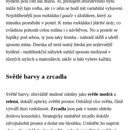
bydlení jsou čím dál dražší. Jo, pronájem družstevního bytu
může být fajn volba, ale i v něm se hodí mít variabilní vybavení.
Nejoblíbenější jsou
rozkládací gauče s úložákem
, který za
minutku proměníte v postel. K tomu
rozkládací jídelní stoly
, co
zvládnou pohostit celou rodinu i s návštěvou. No a postele se
šuplíky pod sebou, ty jsou taky bomba - nahradí skříň a ušetří
spoustu místa. Dneska už není nutný hledat jen nejlevnější
bydlení - multifunkční nábytek nabízí spoustu možností v
různých stylech a materiálech, takže si fakt vybere každej.
Světlé barvy a zrcadla
Světlé barvy, obzvláště studené odstíny jako
světle modrá
a
zelená
, dokáží opticky zvětšit prostor. Odrážejí více světla, čímž
vytváří iluzi vzdušnosti.
Zrcadla
jsou pak v tomto ohledu
doslova kouzelníci. Strategicky umístěné zrcadlo dokáže
zdvojnásobit prostor a dodat mu hloubku. Umístěte ho naproti