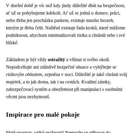
V dnešní době je víc než kdy jindy důležité dbát na bezpečnost,
ať už se pohybujeme kdekoli. Ať už se jedná o domov, práci,
nebo třeba jen procházku parkem, existuje mnoho hrozeb,
kterým je třeba čelit. Naštěstí existuje řada kroků, které můžeme
podniknout, abychom minimalizovali rizika a chránili sebe i své
blízké.
Základem je být vždy
ostražitý
a všímat si svého okolí.
Nepodceňujte ani zdánlivě bezpečné situace a vyhýbejte se
rizikovým oblastem
, zejména v noci. Důležité je také chránit svůj
majetek
, a to jak doma, tak i na cestách. Kvalitní zámky,
zabezpečovací systém a obezřetnost při manipulaci s osobními
věcmi jsou nezbytností.
Inspirace pro malé pokoje
Malé prostory, velké možnosti! Nemusíte se stěhovat do