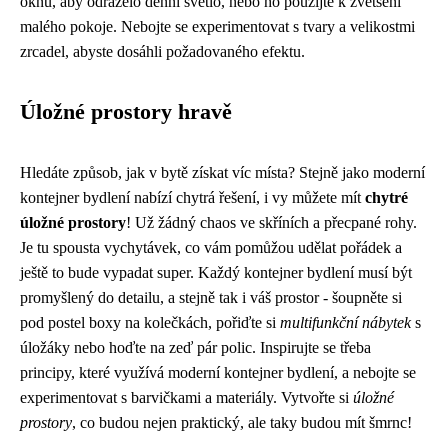
oknu, aby odráželo denní světlo, nebo ho použijte k zvětšení
malého pokoje. Nebojte se experimentovat s tvary a velikostmi
zrcadel, abyste dosáhli požadovaného efektu.
Úložné prostory hravě
Hledáte způsob, jak v bytě získat víc místa? Stejně jako moderní
kontejner bydlení
nabízí chytrá řešení, i vy můžete mít
chytré
úložné prostory
! Už žádný chaos ve skříních a přecpané rohy.
Je tu spousta vychytávek, co vám pomůžou udělat pořádek a
ještě to bude vypadat super. Každý kontejner bydlení musí být
promyšlený do detailu, a stejně tak i váš prostor - šoupněte si
pod postel boxy na kolečkách, pořiďte si
multifunkční nábytek
s
úložáky nebo hoďte na zeď pár polic. Inspirujte se třeba
principy, které využívá moderní kontejner bydlení, a nebojte se
experimentovat s barvičkami a materiály. Vytvořte si
úložné
prostory
, co budou nejen praktický, ale taky budou mít šmrnc!