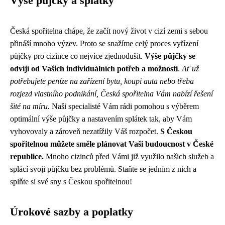
Výše půjčky a splátky
Česká spořitelna chápe, že začít nový život v cizí zemi s sebou
přináší mnoho výzev. Proto se snažíme celý proces vyřízení
půjčky pro cizince co nejvíce zjednodušit.
Výše půjčky se
odvíjí od Vašich individuálních potřeb a možností
.
Ať už
potřebujete peníze na zařízení bytu, koupi auta nebo třeba
rozjezd vlastního podnikání, Česká spořitelna Vám nabízí řešení
šité na míru.
Naši specialisté Vám rádi pomohou s výběrem
optimální výše půjčky a nastavením splátek tak, aby Vám
vyhovovaly a zároveň nezatížily Váš rozpočet.
S Českou
spořitelnou můžete směle plánovat Vaši budoucnost v České
republice.
Mnoho cizinců před Vámi již využilo našich služeb a
splácí svoji půjčku bez problémů. Staňte se jedním z nich a
splňte si své sny s Českou spořitelnou!
Úrokové sazby a poplatky