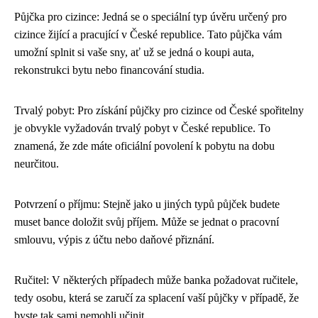
Půjčka pro cizince: Jedná se o speciální typ úvěru určený pro
cizince žijící a pracující v České republice. Tato půjčka vám
umožní splnit si vaše sny, ať už se jedná o koupi auta,
rekonstrukci bytu nebo financování studia.
Trvalý pobyt: Pro získání půjčky pro cizince od České spořitelny
je obvykle vyžadován trvalý pobyt v České republice. To
znamená, že zde máte oficiální povolení k pobytu na dobu
neurčitou.
Potvrzení o příjmu: Stejně jako u jiných typů půjček budete
muset bance doložit svůj příjem. Může se jednat o pracovní
smlouvu, výpis z účtu nebo daňové přiznání.
Ručitel: V některých případech může banka požadovat ručitele,
tedy osobu, která se zaručí za splacení vaší půjčky v případě, že
byste tak sami nemohli učinit.