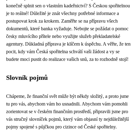
konečně splnit sen o vlastním kadeřnictví? S Českou spořitelnou
je to reálné! Důležité je znát všechny potřebné informace a
postupovat krok za krokem. Zaměřte se na přípravu všech
dokumentů, které banka vyžaduje. Nebojte se požádat o pomoc
česky mluvícího přítele nebo využijte služeb překladatelské
agentury. Důkladná příprava je klíčem k úspěchu. A věřte, že ten
pocit, kdy vám Česká spořitelna schválí vaši žádost a vy se
budete moci pustit do realizace vašich snů, za to rozhodně stojí!
Slovník pojmů
Chápeme, že finanční svět může být někdy složitý, a proto jsme
tu pro vás, abychom vám ho usnadnili. Abychom vám pomohli
zorientovat se v českém finančním prostředí, připravili jsme pro
vás stručný slovníček pojmů, který vám objasní ty nejdůležitější
pojmy spojené s půjčkou pro cizince od České spořitelny.