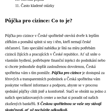
Často kladené otázky
Půjčka pro cizince: Co to je?
Půjčka pro cizince v České spořitelně otevírá dveře k lepším
zítřkům a pomáhá splnit si sny i těm, kteří nemají české
občanství. Tato speciální nabídka je šitá na míru potřebám
cizinců žijících a pracujících v České republice. Ať už sníte o
vlastním bydlení, potřebujete finanční injekci do podnikání nebo
si chcete jednoduše dopřát zaslouženou dovolenou, Česká
spořitelna vám s tím pomůže.
Půjčka pro cizince
je dostupná za
férových a transparentních podmínek a Česká spořitelna vám
poskytne veškeré informace a podporu, abyste se v procesu
sjednání půjčky cítili jistě a komfortně. Stačí se obrátit na jedno z
našich specializovaných center a nechat si poradit od našich
zkušených bankéřů.
S Českou spořitelnou se vaše sny stávají
skutečností, ať už pocházíte odkudkoli.