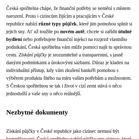
Česká spořitelna chápe, že finanční potřeby se nemění s místem
narození. Proto i cizincům žijícím a pracujícím v České
republice nabízí
různé typy půjček
, které jim pomohou splnit si
jejich sny. Ať už toužíte po
novém autě
, chcete si zařídit
útulné
bydlení
nebo potřebujete finanční injekci na rozjezd vlastního
podnikání, Česká spořitelna vám může pomoci najít tu správnou
cestu.
Získání půjčky
je srozumitelné a transparentní, s jasně
danými podmínkami a úrokovými sazbami. Důraz je kladen na
individuální přístup, kdy vám zkušení bankéři pomohou s
výběrem produktu šitého na míru vašim potřebám a možnostem.
S Českou spořitelnou se tak i život v cizí zemi stává o něco
jednodušší a vaše sny o něco reálnější.
Nezbytné dokumenty
Získání půjčky v České republice jako cizinec nemusí být
komplikované. Česká spořitelna nabízí půjčky pro cizince, které