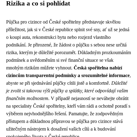
Rizika a co si pohlídat
Půjčka pro cizince od České spořitelny představuje skvělou
příležitost, jak si v České republice splnit své sny, ať už se jedná
o koupi auta, rekonstrukci bytu nebo rozjezd vlastního
podnikání. Je přirozené, že žádost o půjčku s sebou nese určitá
rizika, kterým je důležité porozumět. Důkladným prozkoumáním
podmínek a uvědoměním si své finanční situace se však
mnohým rizikům můžete vyhnout.
Česká spořitelna nabízí
cizincům transparentní podmínky a srozumitelné informace
,
abyste se při sjednávání půjčky cítili jistě a komfortně.
Důležité
je zvolit si takovou výši půjčky a splátky, které odpovídají vašim
finančním možnostem.
V případě nejasností se neváhejte obrátit
na specialisty České spořitelny, kteří vám rádi a ochotně poradí s
výběrem nejvhodnějšího řešení. Pamatujte, že zodpovědným
přístupem a důkladnou přípravou se půjčka pro cizince stává
užitečným nástrojem k dosažení vašich cílů a k budování
spokojeného života v České republice.