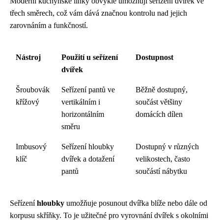
Moderní kuchyňské linky obvykle umožňují seřízení dvířek ve
třech směrech, což vám dává značnou kontrolu nad jejich
zarovnáním a funkčností.
Nástroj
Použití u seřízení
Dostupnost
dvířek
Šroubovák
Seřízení pantů ve
Běžně dostupný,
křížový
vertikálním i
součást většiny
horizontálním
domácích dílen
směru
Imbusový
Seřízení hloubky
Dostupný v různých
klíč
dvířek a dotažení
velikostech, často
pantů
součástí nábytku
Seřízení
hloubky
umožňuje posunout dvířka blíže nebo dále od
korpusu skříňky. To je užitečné pro vyrovnání dvířek s okolními