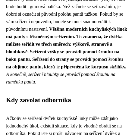
bude hodit i gumová palička. Než začnete se seřizováním, je
dobré si označit si původní polohu pantů tužkou. Pokud by se
vám seřízení nepovedlo, budete se moci snadno vrátit k
původnímu nastavení.
Většina moderních kuchyňských linek
má panty s třísměrným seřízením. To znamená, že dvířka
můžete seřídit ve třech směrech: výškově, stranově a
hloubkově.
Seřízení výšky se provádí pomocí šroubu na
boku pantu. Seřízení do strany se provádí pomocí šroubu
na objímce pantu, která je připevněna ke korpusu skříňky.
A konečně, seřízení hloubky se provádí pomocí šroubu na
raménku pantu.
Kdy zavolat odborníka
Ačkoliv se seřízení dvířek kuchyňské linky může zdát jako
jednoduchý úkol, existují situace, kdy je vhodné obrátit se na
odborníka. Pokud jste si prošli návodem na seřízení dvířek a