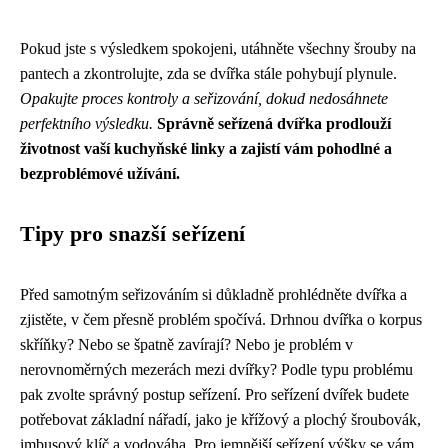
Pokud jste s výsledkem spokojeni, utáhněte všechny šrouby na
pantech a zkontrolujte, zda se dvířka stále pohybují plynule.
Opakujte proces kontroly a seřizování, dokud nedosáhnete
perfektního výsledku.
Správně seřízená dvířka prodlouží
životnost vaší kuchyňské linky a zajistí vám pohodlné a
bezproblémové užívání.
Tipy pro snazší seřízení
Před samotným seřizováním si důkladně prohlédněte dvířka a
zjistěte, v čem přesně problém spočívá. Drhnou dvířka o korpus
skříňky? Nebo se špatně zavírají? Nebo je problém v
nerovnoměrných mezerách mezi dvířky? Podle typu problému
pak zvolte správný postup seřízení. Pro seřízení dvířek budete
potřebovat základní nářadí, jako je křížový a plochý šroubovák,
imbusový klíč a vodováha. Pro jemnější seřízení výšky se vám