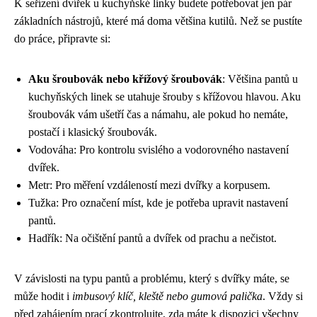
K seřízení dvířek u kuchyňské linky budete potřebovat jen pár
základních nástrojů, které má doma většina kutilů. Než se pustíte
do práce, připravte si:
Aku šroubovák nebo křížový šroubovák
: Většina pantů u
kuchyňských linek se utahuje šrouby s křížovou hlavou. Aku
šroubovák vám ušetří čas a námahu, ale pokud ho nemáte,
postačí i klasický šroubovák.
Vodováha: Pro kontrolu svislého a vodorovného nastavení
dvířek.
Metr: Pro měření vzdáleností mezi dvířky a korpusem.
Tužka: Pro označení míst, kde je potřeba upravit nastavení
pantů.
Hadřík: Na očištění pantů a dvířek od prachu a nečistot.
V závislosti na typu pantů a problému, který s dvířky máte, se
může hodit i
imbusový klíč, kleště nebo gumová palička
. Vždy si
před zahájením prací zkontrolujte, zda máte k dispozici všechny