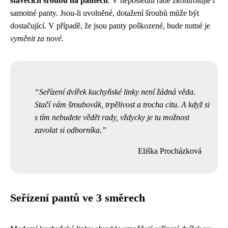
stavěcích šroubů na pantech
. V neposlední řadě zkontrolujte i
samotné panty. Jsou-li uvolněné, dotažení šroubů může být
dostačující. V případě, že jsou panty poškozené, bude nutné je
vyměnit za nové
.
Seřízení dvířek kuchyňské linky není žádná věda.
Stačí vám šroubovák, trpělivost a trocha citu. A když si
s tím nebudete vědět rady, vždycky je tu možnost
zavolat si odborníka.
Eliška Procházková
Seřízení pantů ve 3 směrech