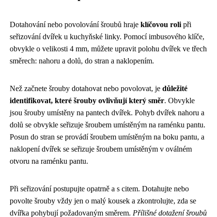
Dotahování nebo povolování šroubů hraje
klíčovou roli
při
seřizování dvířek u kuchyňské linky. Pomocí imbusového klíče,
obvykle o velikosti 4 mm, můžete upravit polohu dvířek ve třech
směrech: nahoru a dolů, do stran a naklopením.
Než začnete šrouby dotahovat nebo povolovat, je
důležité
identifikovat, které šrouby ovlivňují který směr
. Obvykle
jsou šrouby umístěny na pantech dvířek. Pohyb dvířek nahoru a
dolů se obvykle seřizuje šroubem umístěným na raménku pantu.
Posun do stran se provádí šroubem umístěným na boku pantu, a
naklopení dvířek se seřizuje šroubem umístěným v oválném
otvoru na raménku pantu.
Při seřizování postupujte opatrně a s citem. Dotahujte nebo
povolte šrouby vždy jen o malý kousek a zkontrolujte, zda se
dvířka pohybují požadovaným směrem.
Přílišné dotažení šroubů