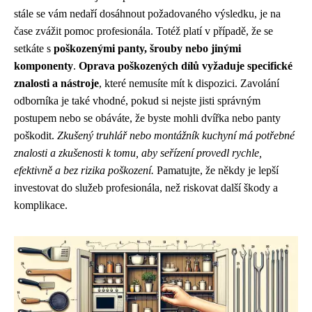
stále se vám nedaří dosáhnout požadovaného výsledku, je na
čase zvážit pomoc profesionála. Totéž platí v případě, že se
setkáte s
poškozenými panty, šrouby nebo jinými
komponenty
.
Oprava poškozených dílů vyžaduje specifické
znalosti a nástroje
, které nemusíte mít k dispozici. Zavolání
odborníka je také vhodné, pokud si nejste jisti správným
postupem nebo se obáváte, že byste mohli dvířka nebo panty
poškodit.
Zkušený truhlář nebo montážník kuchyní má potřebné
znalosti a zkušenosti k tomu, aby seřízení provedl rychle,
efektivně a bez rizika poškození.
Pamatujte, že někdy je lepší
investovat do služeb profesionála, než riskovat další škody a
komplikace.