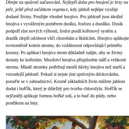
Dbejte na správné načasování.
Nejlepší doba pro hnojení je brzy na
jaře, ještě před začátkem vegetace
, kdy jabloň nejlépe využije
dodané živiny. Použijte vhodné hnojivo. Pro jabloně jsou ideální
hnojiva s vyváženým poměrem dusíku, fosforu a draslíku. Dusík
podpoří růst nových výhonů, fosfor posílí kořenový systém a
draslík zlepší odolnost vůči chorobám a škůdcům. Hnojivo aplikujte
rovnoměrně kolem stromu, do vzdálenosti odpovídající průmětu
koruny. Po aplikaci hnojiva strom důkladně zalijte, aby se živiny
dostaly ke kořenům. Množství hnojiva přizpůsobte stáří a velikosti
stromu. Mladé stromky potřebují menší dávky hnojiva než starší a
vzrostlejší jabloně. Pokud si nejste jisti správným dávkováním,
poraďte se v zahradnictví. Kromě základních živin můžete jabloni
dodat i hořčík, který je důležitý pro tvorbu chlorofylu. Hořčík se
nejčastěji aplikuje formou hořké soli, a to buď do půdy, nebo
postřikem na listy.