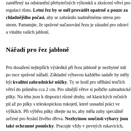
zaměřený na odstranění přebytečných výhonků a zkrácení větví pro
regulaci růstu.
Letní řez by se měl provádět opatrně a pouze za
chladnějšího počasí
, aby se zabránilo nadměrnému stresu pro
strom. Pamatujte, že správné načasování řezu je zásadní pro zdraví
a vitalitu vašich jabloní.
Nářadí pro řez jabloně
Pro dosažení nejlepších výsledků při řezu jabloně je nezbytné mít
po ruce správné nářadí. Základní výbavou každého sadaře by měly
být
kvalitní zahradnické nůžky
. Ty se hodí pro stříhání tenčích
větví do průměru cca 2 cm. Pro silnější větve si pořiďte zahradnické
pilky. Na trhu jsou k dispozici různé druhy, od klasických ručních
pil až po pilky s teleskopickou rukojetí, které usnadní práci ve
výškách. Při výběru pilky dbejte na to, aby měla zuby speciálně
určené pro řezání živého dřeva.
Nezbytnou součástí výbavy jsou
také ochranné pomůcky
. Pracujte vždy v pevných rukavicích,