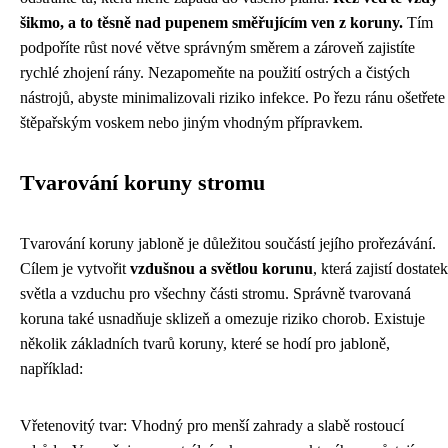
šikmo, a to těsně nad pupenem směřujícím ven z koruny.
Tím
podpoříte růst nové větve správným směrem a zároveň zajistíte
rychlé zhojení rány. Nezapomeňte na použití ostrých a čistých
nástrojů, abyste minimalizovali riziko infekce. Po řezu ránu ošetřete
štěpařským voskem nebo jiným vhodným přípravkem.
Tvarování koruny stromu
Tvarování koruny jabloně je důležitou součástí jejího prořezávání.
Cílem je vytvořit
vzdušnou a světlou korunu
, která zajistí dostatek
světla a vzduchu pro všechny části stromu. Správně tvarovaná
koruna také usnadňuje sklizeň a omezuje riziko chorob. Existuje
několik základních tvarů koruny, které se hodí pro jabloně,
například:
Vřetenovitý tvar: Vhodný pro menší zahrady a slabě rostoucí