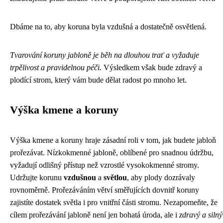
Dbáme na to, aby koruna byla vzdušná a dostatečně osvětlená.
Tvarování koruny jabloně je běh na dlouhou trať a vyžaduje
trpělivost a pravidelnou péči.
Výsledkem však bude zdravý a
plodící strom, který vám bude dělat radost po mnoho let.
Výška kmene a koruny
Výška kmene a koruny hraje zásadní roli v tom, jak budete jabloň
prořezávat. Nízkokmenné jabloně, oblíbené pro snadnou údržbu,
vyžadují odlišný přístup než vzrostlé vysokokmenné stromy.
Udržujte korunu
vzdušnou
a
světlou
, aby plody dozrávaly
rovnoměrně. Prořezáváním větví směřujících dovnitř koruny
zajistíte dostatek světla i pro vnitřní části stromu. Nezapomeňte, že
cílem prořezávání jabloně není jen bohatá úroda, ale i
zdravý a silný