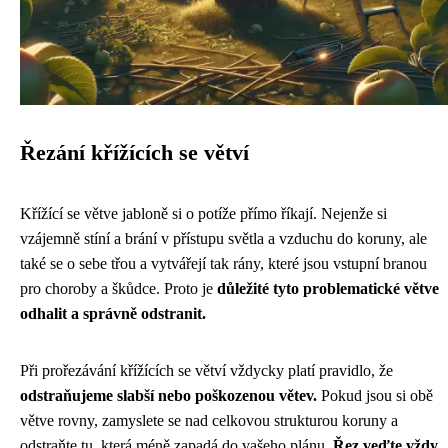
Řezání křížících se větví
Křížící se větve jabloně si o potíže přímo říkají. Nejenže si
vzájemně stíní a brání v přístupu světla a vzduchu do koruny, ale
také se o sebe třou a vytvářejí tak rány, které jsou vstupní branou
pro choroby a škůdce. Proto je
důležité tyto problematické větve
odhalit a správně odstranit.
Při prořezávání křížících se větví vždycky platí pravidlo, že
odstraňujeme slabší nebo poškozenou větev.
Pokud jsou si obě
větve rovny, zamyslete se nad celkovou strukturou koruny a
odstraňte tu, která méně zapadá do vašeho plánu.
Řez veďte vždy