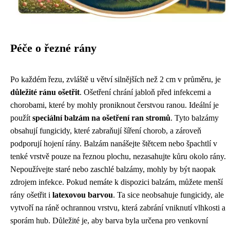
Péče o řezné rány
Po každém řezu, zvláště u větví silnějších než 2 cm v průměru, je
důležité ránu ošetřit
. Ošetření chrání jabloň před infekcemi a
chorobami, které by mohly proniknout čerstvou ranou. Ideální je
použít
speciální balzám na ošetření ran stromů
. Tyto balzámy
obsahují fungicidy, které zabraňují šíření chorob, a zároveň
podporují hojení rány. Balzám nanášejte štětcem nebo špachtlí v
tenké vrstvě pouze na řeznou plochu, nezasahujte kůru okolo rány.
Nepoužívejte staré nebo zaschlé balzámy, mohly by být naopak
zdrojem infekce. Pokud nemáte k dispozici balzám, můžete menší
rány ošetřit i
latexovou barvou
. Ta sice neobsahuje fungicidy, ale
vytvoří na ráně ochrannou vrstvu, která zabrání vniknutí vlhkosti a
sporám hub. Důležité je, aby barva byla určena pro venkovní