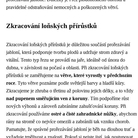
pravidelné odstraňování nemocných a poškozených větví.
Zkracování loňských přírůstků
Zkracování loňských přírůstků je důležitou součástí prořezávání
jabloní, která podporuje tvorbu plodů a udržuje strom zdravý a
vitální. Tento typ řezu se provádí na jaře, ideálně od února do
dubna, v závislosti na počasí a oblasti. Při zkracování loňských
přírůstků se zaměřujeme na
větve, které vyrostly v předchozím
roce
. Tyto větve poznáme podle světlejší barvy a hladší kůry.
Zkracujeme je zhruba o třetinu až polovinu jejich délky, a to vždy
nad pupenem směřujícím ven z koruny
. Tím podpoříme růst
nových výhonů a zároveň zabráníme zahušťování koruny. Při
zkracování používáme
ostré a čisté zahradnické nůžky
, abychom
rány na stromě co nejvíce omezili a zabránili tak vzniku chorob.
Pamatujte, že správné prořezávání jabloní je běh na dlouhou trať a
vyžaduje trpělivost a znalosti. Pokud si nejste jistí, jak postupovat,