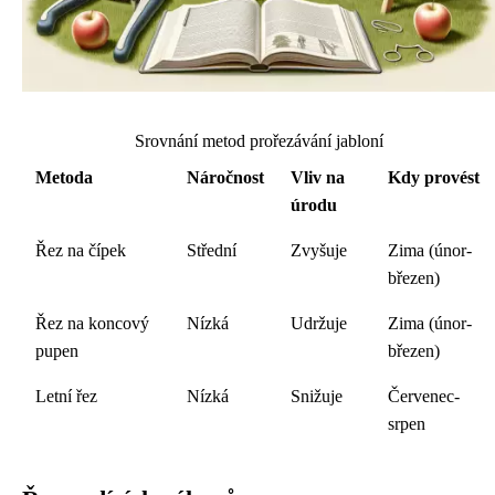
Srovnání metod prořezávání jabloní
Metoda
Náročnost
Vliv na
Kdy provést
úrodu
Řez na čípek
Střední
Zvyšuje
Zima (únor-
březen)
Řez na koncový
Nízká
Udržuje
Zima (únor-
pupen
březen)
Letní řez
Nízká
Snižuje
Červenec-
srpen