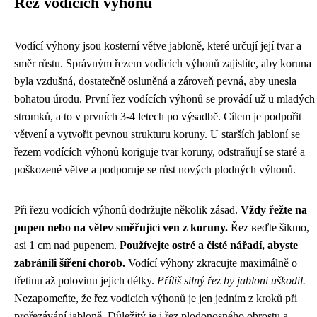
Řez vodících výhonů
Vodící výhony jsou kosterní větve jabloně, které určují její tvar a
směr růstu. Správným řezem vodících výhonů zajistíte, aby koruna
byla vzdušná, dostatečně osluněná a zároveň pevná, aby unesla
bohatou úrodu. První řez vodících výhonů se provádí už u mladých
stromků, a to v prvních 3-4 letech po výsadbě. Cílem je podpořit
větvení a vytvořit pevnou strukturu koruny. U starších jabloní se
řezem vodících výhonů koriguje tvar koruny, odstraňují se staré a
poškozené větve a podporuje se růst nových plodných výhonů.
Při řezu vodících výhonů dodržujte několik zásad.
Vždy řežte na
pupen nebo na větev směřující ven z koruny.
Řez веďte šikmo,
asi 1 cm nad pupenem.
Používejte ostré a čisté nářadí, abyste
zabránili šíření chorob.
Vodící výhony zkracujte maximálně o
třetinu až polovinu jejich délky.
Příliš silný řez by jabloni uškodil.
Nezapomeňte, že řez vodících výhonů je jen jedním z kroků při
prořezávání jabloně. Důležitý je i řez plodonosného obrostu a