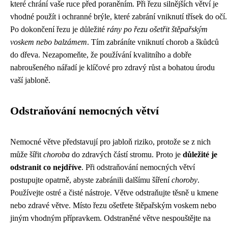
které chrání vaše ruce před poraněním. Při řezu silnějších větví je
vhodné použít i ochranné brýle, které zabrání vniknutí třísek do očí.
Po dokončení řezu je důležité
rány po řezu ošetřit štěpařským
voskem nebo balzámem
. Tím zabráníte vniknutí chorob a škůdců
do dřeva. Nezapomeňte, že používání kvalitního a dobře
nabroušeného nářadí je klíčové pro zdravý růst a bohatou úrodu
vaší jabloně.
Odstraňování nemocných větví
Nemocné větve představují pro jabloň riziko, protože se z nich
může šířit
choroba
do zdravých částí stromu. Proto je
důležité je
odstranit co nejdříve
. Při odstraňování nemocných větví
postupujte opatrně, abyste zabránili dalšímu šíření
choroby
.
Používejte ostré a čisté nástroje. Větve odstraňujte těsně u kmene
nebo zdravé větve. Místo řezu ošetřete štěpařským voskem nebo
jiným vhodným přípravkem. Odstraněné větve nespouštějte na