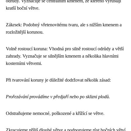
odrůdy. Vyznačuje se centrálním kmenem, ze kterého vyrůstají
kratší boční větve.
Zákrsek: Podobný vřetenovitému tvaru, ale s nižším kmenem a
rozložitější korunou.
Volně rostoucí koruna: Vhodná pro silně rostoucí odrůdy a větší
zahrady. Vyznačuje se silnějším kmenem a několika hlavními
kosterními větvemi.
Při tvarování koruny je důležité dodržovat několik zásad:
Prořezávání provádíme v předjaří nebo po sklizni plodů.
Odstraňujeme nemocné, poškozené a křížící se větve.
Zkracujeme příliš dlouhé větve a podporujeme růst bočních větví.