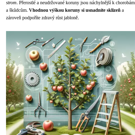
strom
. Přerostlé a neudržované koruny jsou náchylnější k chorobám
a škůdcům.
Vhodnou výškou koruny si usnadníte sklizeň
a
zároveň podpoříte zdravý růst jabloně.