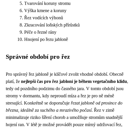
Tvarování koruny stromu
Výška kmene a koruny
Řez vodících výhonů
Zkracování loňských přírůstků
Péče o řezné rány
Hnojení po řezu jabloně
Správné období pro řez
Pro správný řez jabloně je klíčové zvolit vhodné období. Obecně
platí, že
nejlepší čas pro řez jabloní je během vegetačního klidu
,
tedy od pozdního podzimu do časného jara. V tomto období jsou
stromy v dormantu, kdy neproudí míza a řez je pro ně méně
stresující. Konkrétně se doporučuje
řezat jabloně od prosince do
března, ideálně za suchého a mrazivého počasí
. Řez v zimě
minimalizuje riziko šíření chorob a umožňuje stromům snadnější
hojení ran. V létě je možné provádět pouze mírný udržovací řez,