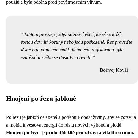
použití a byla odolná proti povětrnostním vlivům.
Jabloni prospěje, když se zbaví větví, které se kříží,
rostou dovnitř koruny nebo jsou poškozené. Řez proveďte
těsně nad pupenem směřujícím ven, aby koruna byla
vzdušná a světlo se dostalo i dovnitř.
Bořivoj Kovář
Hnojení po řezu jabloně
Po řezu je jabloň oslabená a potřebuje dodat živiny, aby se zotavila
a mohla investovat energii do růstu nových výhonů a plodů.
Hnojení po řezu je proto důležité pro zdraví a vitalitu stromu.