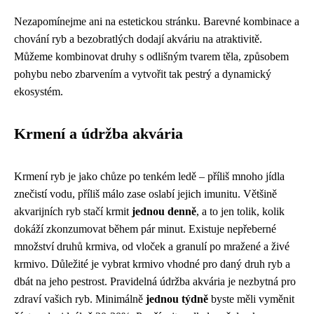
Nezapomínejme ani na estetickou stránku. Barevné kombinace a
chování ryb a bezobratlých dodají akváriu na atraktivitě.
Můžeme kombinovat druhy s odlišným tvarem těla, způsobem
pohybu nebo zbarvením a vytvořit tak pestrý a dynamický
ekosystém.
Krmení a údržba akvária
Krmení ryb je jako chůze po tenkém ledě – příliš mnoho jídla
znečistí vodu, příliš málo zase oslabí jejich imunitu. Většině
akvarijních ryb stačí krmit
jednou denně
, a to jen tolik, kolik
dokáží zkonzumovat během pár minut. Existuje nepřeberné
množství druhů krmiva, od vloček a granulí po mražené a živé
krmivo. Důležité je vybrat krmivo vhodné pro daný druh ryb a
dbát na jeho pestrost. Pravidelná údržba akvária je nezbytná pro
zdraví vašich ryb. Minimálně
jednou týdně
byste měli vyměnit