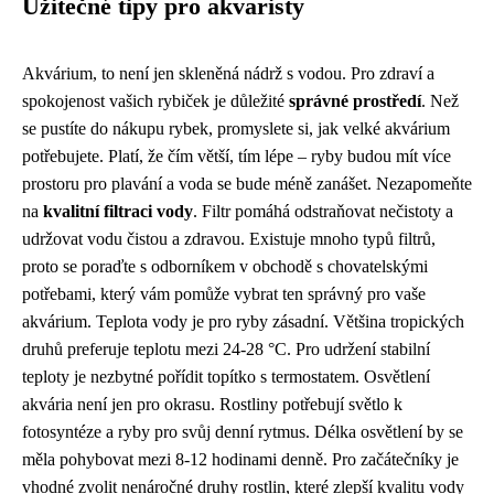
Užitečné tipy pro akvaristy
Akvárium, to není jen skleněná nádrž s vodou. Pro zdraví a
spokojenost vašich rybiček je důležité
správné prostředí
. Než
se pustíte do nákupu rybek, promyslete si, jak velké akvárium
potřebujete. Platí, že čím větší, tím lépe – ryby budou mít více
prostoru pro plavání a voda se bude méně zanášet. Nezapomeňte
na
kvalitní filtraci vody
. Filtr pomáhá odstraňovat nečistoty a
udržovat vodu čistou a zdravou. Existuje mnoho typů filtrů,
proto se poraďte s odborníkem v obchodě s chovatelskými
potřebami, který vám pomůže vybrat ten správný pro vaše
akvárium. Teplota vody je pro ryby zásadní. Většina tropických
druhů preferuje teplotu mezi 24-28 °C. Pro udržení stabilní
teploty je nezbytné pořídit topítko s termostatem. Osvětlení
akvária není jen pro okrasu. Rostliny potřebují světlo k
fotosyntéze a ryby pro svůj denní rytmus. Délka osvětlení by se
měla pohybovat mezi 8-12 hodinami denně. Pro začátečníky je
vhodné zvolit nenáročné druhy rostlin, které zlepší kvalitu vody