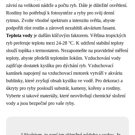
závisí na velikosti nádrže a počtu ryb. Dále je důležité osvětlení.
Rostliny ho potřebují k fotosyntéze a ryby pro svůj denní
rytmus. Zvolte vhodné spektrum a intenzitu světla, abyste
podpořili růst rostlin a zároveň nezahltili akvárium řasami.
Teplota vody
je dalším klíčovým faktorem. Většina tropických
ryb preferuje teplotu mezi 24-28 °C. K udržení stabilní teploty
slouží topítka s termostatem. Nezapomeňte na pravidelné měření
teploty, abyste předešli teplotním šokům. Vzduchování vody
zajišťuje dostatek kyslíku pro dýchání ryb. Vzduchovací
kamínek napojený na vzduchovací motorek vytváří v akváriu
bublinky, které zvyšují obsah kyslíku ve vodě. Pro dekoraci a
úkryty pro ryby poslouží substrát, kameny, kořeny a rostliny.
Vyberte si takové materiály, které neovlivňují chemické složení
vody a jsou bezpečné pro vaše ryby.
Akvárium, to není jen skleněná nádoba s vodou. Je