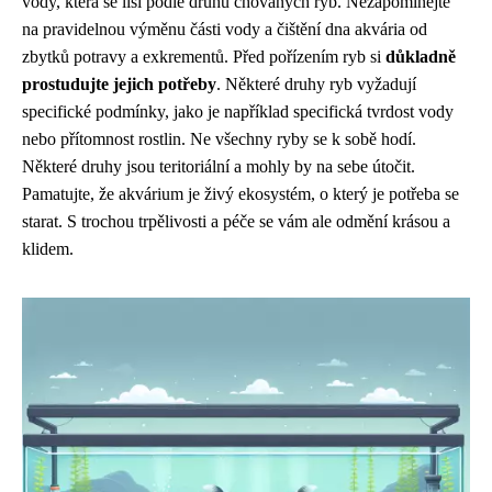
vody, která se liší podle druhu chovaných ryb. Nezapomínejte
na pravidelnou výměnu části vody a čištění dna akvária od
zbytků potravy a exkrementů. Před pořízením ryb si
důkladně
prostudujte jejich potřeby
. Některé druhy ryb vyžadují
specifické podmínky, jako je například specifická tvrdost vody
nebo přítomnost rostlin. Ne všechny ryby se k sobě hodí.
Některé druhy jsou teritoriální a mohly by na sebe útočit.
Pamatujte, že akvárium je živý ekosystém, o který je potřeba se
starat. S trochou trpělivosti a péče se vám ale odmění krásou a
klidem.