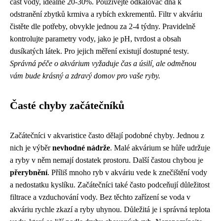
část vody, ideálně 20-30%. Používejte odkalovač dna k
odstranění zbytků krmiva a rybích exkrementů. Filtr v akváriu
čistěte dle potřeby, obvykle jednou za 2-4 týdny. Pravidelně
kontrolujte parametry vody, jako je pH, tvrdost a obsah
dusíkatých látek. Pro jejich měření existují dostupné testy.
Správná péče o akvárium vyžaduje čas a úsilí, ale odměnou
vám bude krásný a zdravý domov pro vaše ryby.
Časté chyby začátečníků
Začátečníci v akvaristice často dělají podobné chyby. Jednou z
nich je výběr
nevhodné nádrže
. Malé akvárium se hůře udržuje
a ryby v něm nemají dostatek prostoru. Další častou chybou je
přerybnění
. Příliš mnoho ryb v akváriu vede k znečištění vody
a nedostatku kyslíku. Začátečníci také často podceňují důležitost
filtrace a vzduchování vody. Bez těchto zařízení se voda v
akváriu rychle zkazí a ryby uhynou. Důležitá je i správná teplota