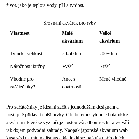
život, jako je teplota vody, pH a tvrdost.
Srovnání akvárek pro ryby
Vlastnost
Malé
Velké
akvárium
akvárium
Typická velikost
20-50 litrů
200+ litrů
Náročnost údržby
Vyšší
Nižší
Vhodné pro
Ano, s
Méně vhodné
začátečníky?
opatrností
Pro začátečníky je ideální začít s jednodušším designem a
postupně přidávat další prvky. Oblíbeným stylem je holandské
akvárium, které se vyznačuje hustou výsadbou rostlin a vytváří
tak dojem podvodní zahrady. Naopak japonské akvárium wabi-
kusa sází na minimalismus a klade důraz na krásu přírodních