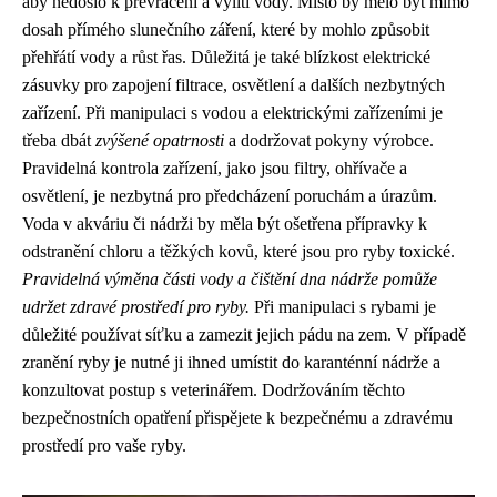
aby nedošlo k převrácení a vylití vody. Místo by mělo být mimo
dosah přímého slunečního záření, které by mohlo způsobit
přehřátí vody a růst řas. Důležitá je také blízkost elektrické
zásuvky pro zapojení filtrace, osvětlení a dalších nezbytných
zařízení. Při manipulaci s vodou a elektrickými zařízeními je
třeba dbát
zvýšené opatrnosti
a dodržovat pokyny výrobce.
Pravidelná kontrola zařízení, jako jsou filtry, ohřívače a
osvětlení, je nezbytná pro předcházení poruchám a úrazům.
Voda v akváriu či nádrži by měla být ošetřena přípravky k
odstranění chloru a těžkých kovů, které jsou pro ryby toxické.
Pravidelná výměna části vody a čištění dna nádrže pomůže
udržet zdravé prostředí pro ryby.
Při manipulaci s rybami je
důležité používat síťku a zamezit jejich pádu na zem. V případě
zranění ryby je nutné ji ihned umístit do karanténní nádrže a
konzultovat postup s veterinářem. Dodržováním těchto
bezpečnostních opatření přispějete k bezpečnému a zdravému
prostředí pro vaše ryby.