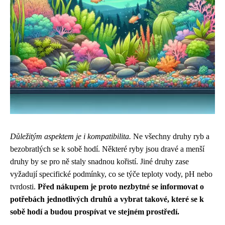
Důležitým aspektem je i kompatibilita.
Ne všechny druhy ryb a
bezobratlých se k sobě hodí. Některé ryby jsou dravé a menší
druhy by se pro ně staly snadnou kořistí. Jiné druhy zase
vyžadují specifické podmínky, co se týče teploty vody, pH nebo
tvrdosti.
Před nákupem je proto nezbytné se informovat o
potřebách jednotlivých druhů a vybrat takové, které se k
sobě hodí a budou prospívat ve stejném prostředí.