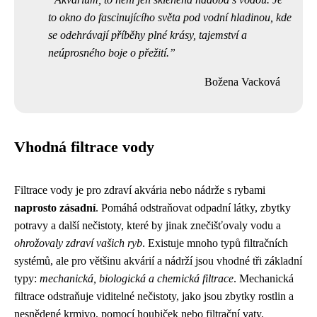
to okno do fascinujícího světa pod vodní hladinou, kde
se odehrávají příběhy plné krásy, tajemství a
neúprosného boje o přežití.
Božena Vacková
Vhodná filtrace vody
Filtrace vody je pro zdraví akvária nebo nádrže s rybami
naprosto zásadní
. Pomáhá odstraňovat odpadní látky, zbytky
potravy a další nečistoty, které by jinak znečišťovaly vodu a
ohrožovaly zdraví vašich ryb
. Existuje mnoho typů filtračních
systémů, ale pro většinu akvárií a nádrží jsou vhodné tři základní
typy:
mechanická, biologická a chemická filtrace
. Mechanická
filtrace odstraňuje viditelné nečistoty, jako jsou zbytky rostlin a
nesnědené krmivo, pomocí houbiček nebo filtrační vaty.