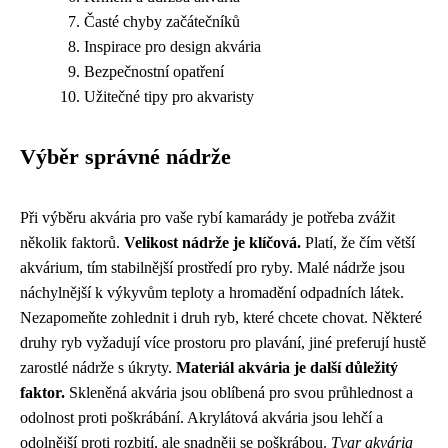
Časté chyby začátečníků
Inspirace pro design akvária
Bezpečnostní opatření
Užitečné tipy pro akvaristy
Výběr správné nádrže
Při výběru akvária pro vaše rybí kamarády je potřeba zvážit
několik faktorů.
Velikost nádrže je klíčová.
Platí, že čím větší
akvárium, tím stabilnější prostředí pro ryby. Malé nádrže jsou
náchylnější k výkyvům teploty a hromadění odpadních látek.
Nezapomeňte zohlednit i druh ryb, které chcete chovat. Některé
druhy ryb vyžadují více prostoru pro plavání, jiné preferují hustě
zarostlé nádrže s úkryty.
Materiál akvária je další důležitý
faktor.
Skleněná akvária jsou oblíbená pro svou průhlednost a
odolnost proti poškrábání. Akrylátová akvária jsou lehčí a
odolnější proti rozbití, ale snadněji se poškrábou.
Tvar akvária