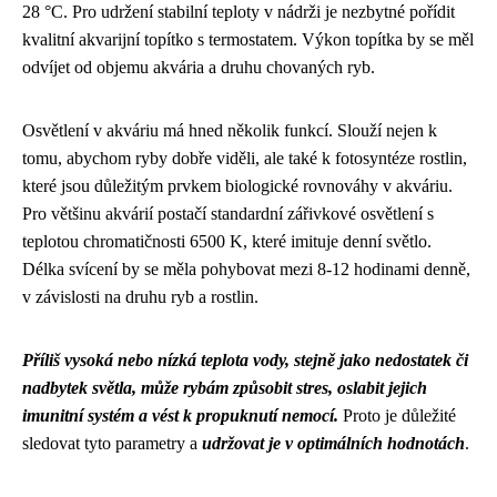
28 °C. Pro udržení stabilní teploty v nádrži je nezbytné pořídit
kvalitní akvarijní topítko s termostatem. Výkon topítka by se měl
odvíjet od objemu akvária a druhu chovaných ryb.
Osvětlení v akváriu má hned několik funkcí. Slouží nejen k
tomu, abychom ryby dobře viděli, ale také k fotosyntéze rostlin,
které jsou důležitým prvkem biologické rovnováhy v akváriu.
Pro většinu akvárií postačí standardní zářivkové osvětlení s
teplotou chromatičnosti 6500 K, které imituje denní světlo.
Délka svícení by se měla pohybovat mezi 8-12 hodinami denně,
v závislosti na druhu ryb a rostlin.
Příliš vysoká nebo nízká teplota vody, stejně jako nedostatek či
nadbytek světla, může rybám způsobit stres, oslabit jejich
imunitní systém a vést k propuknutí nemocí.
Proto je důležité
sledovat tyto parametry a
udržovat je v optimálních hodnotách
.