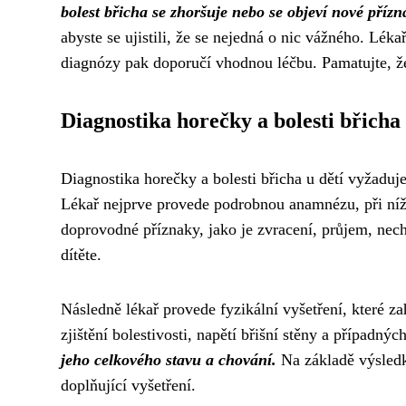
bolest břicha se zhoršuje nebo se objeví nové přízn
abyste se ujistili, že se nejedná o nic vážného. Lék
diagnózy pak doporučí vhodnou léčbu. Pamatujte, že
Diagnostika horečky a bolesti břicha
Diagnostika horečky a bolesti břicha u dětí vyžadu
Lékař nejprve provede podrobnou anamnézu, při níž se 
doprovodné příznaky, jako je zvracení, průjem, nech
dítěte.
Následně lékař provede fyzikální vyšetření, které za
zjištění bolestivosti, napětí břišní stěny a případnýc
jeho celkového stavu a chování.
Na základě výsledk
doplňující vyšetření.