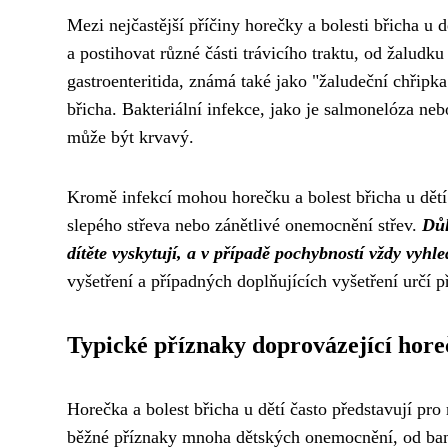
Mezi nejčastější příčiny horečky a bolesti břicha u d
a postihovat různé části trávicího traktu, od žaludku
gastroenteritida, známá také jako "žaludeční chřipk
břicha. Bakteriální infekce, jako je salmonelóza ne
může být krvavý.
Kromě infekcí mohou horečku a bolest břicha u dětí z
slepého střeva nebo zánětlivé onemocnění střev.
Důl
dítěte vyskytují, a v případě pochybností vždy vyh
vyšetření a případných doplňujících vyšetření určí př
Typické příznaky doprovázející hore
Horečka a bolest břicha u dětí často představují pro
běžné příznaky mnoha dětských onemocnění, od ban