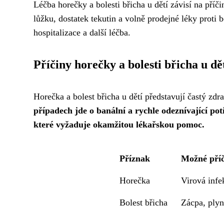
Léčba horečky a bolesti břicha u dětí závisí na příč
lůžku, dostatek tekutin a volně prodejné léky proti
hospitalizace a další léčba.
Příčiny horečky a bolesti břicha u dě
Horečka a bolest břicha u dětí představují častý zd
případech jde o banální a rychle odeznívající po
které vyžaduje okamžitou lékařskou pomoc.
Příznak
Možné příč
Horečka
Virová infek
Bolest břicha
Zácpa, plyna