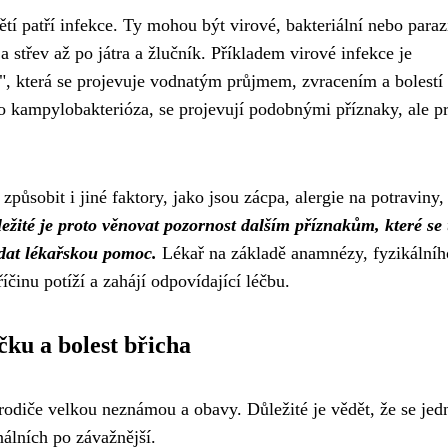
ětí patří infekce. Ty mohou být virové, bakteriální nebo paraz
 a střev až po játra a žlučník. Příkladem virové infekce je
a", která se projevuje vodnatým průjmem, zvracením a bolestí
bo kampylobakterióza, se projevují podobnými příznaky, ale p
působit i jiné faktory, jako jsou zácpa, alergie na potraviny,
ežité je proto věnovat pozornost dalším příznakům, které se
ledat lékařskou pomoc.
Lékař na základě anamnézy, fyzikálníh
íčinu potíží a zahájí odpovídající léčbu.
čku a bolest břicha
 rodiče velkou neznámou a obavy. Důležité je vědět, že se jed
álních po závažnější.