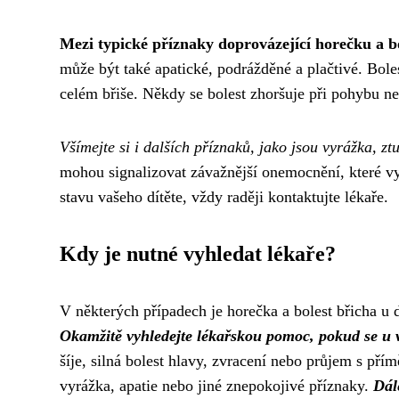
Mezi typické příznaky doprovázející horečku a bo
může být také apatické, podrážděné a plačtivé. Bole
celém břiše. Někdy se bolest zhoršuje při pohybu ne
Všímejte si i dalších příznaků, jako jsou vyrážka, z
mohou signalizovat závažnější onemocnění, které vy
stavu vašeho dítěte, vždy raději kontaktujte lékaře.
Kdy je nutné vyhledat lékaře?
V některých případech je horečka a bolest břicha u
Okamžitě vyhledejte lékařskou pomoc, pokud se u v
šíje, silná bolest hlavy, zvracení nebo průjem s přím
vyrážka, apatie nebo jiné znepokojivé příznaky.
Dál