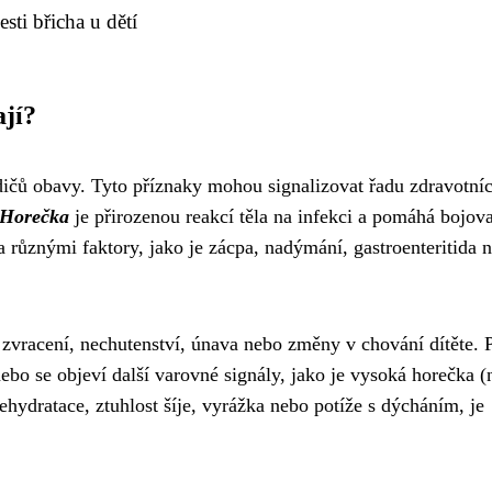
sti břicha u dětí
ají?
odičů obavy. Tyto příznaky mohou signalizovat řadu zdravotní
Horečka
je přirozenou reakcí těla na infekci a pomáhá bojova
různými faktory, jako je zácpa, nadýmání, gastroenteritida 
m, zvracení, nechutenství, únava nebo změny v chování dítěte.
nebo se objeví další varovné signály, jako je vysoká horečka 
dehydratace, ztuhlost šíje, vyrážka nebo potíže s dýcháním, je