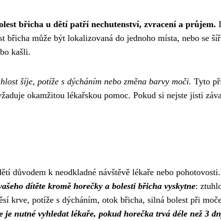
lest břicha u dětí patří nechutenství, zvracení a průjem.
D
st břicha může být lokalizovaná do jednoho místa, nebo se šíř
bo kašli.
tuhlost šíje, potíže s dýcháním nebo změna barvy moči.
Tyto př
žaduje okamžitou lékařskou pomoc. Pokud si nejste jisti záva
 dětí důvodem k neodkladné návštěvě lékaře nebo pohotovosti.
ašeho dítěte kromě horečky a bolesti břicha vyskytne
: ztuhl
ěsí krve, potíže s dýcháním, otok břicha, silná bolest při moče
e je nutné vyhledat lékaře, pokud horečka trvá déle než 3 dn