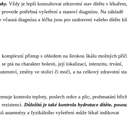
aky.
Vždy je lepší konzultovat zdravotní stav dítěte s lékařem
ař provede potřebná vyšetření a stanoví diagnózu. Na základě
 včasná diagnóza a léčba jsou pro uzdravení vašeho dítěte kl
je komplexní přístup s ohledem na širokou škálu možných příč
ptá na charakter bolesti, její lokalizaci, intenzitu, trvání,
utenství, změny ve stolici či moči, a na celkový zdravotní st
hrnuje kontrolu teploty, poslech srdce a plic, prohmatání břic
h rezistencí.
Důležitá je také kontrola hydratace dítěte, posou
ů anamnézy a fyzikálního vyšetření může lékař indikovat