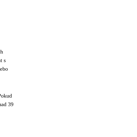
ch
t s
nebo
 Pokud
(nad 39