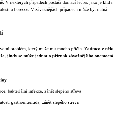
ině. V některých případech postačí domácí léčba, jako je klid 
 bolesti a horečce. V závažnějších případech může být nutná
tí
ravotní problém, který může mít mnoho příčin.
Zatímco v něk
tíže, jindy se může jednat o příznak závažnějšího onemocn
iny
ce, bakteriální infekce, zánět slepého střeva
tost, gastroenteritida, zánět slepého střeva