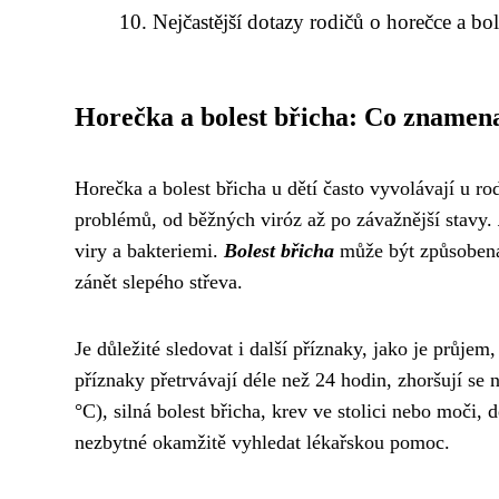
Nejčastější dotazy rodičů o horečce a bole
Horečka a bolest břicha: Co znamen
Horečka a bolest břicha u dětí často vyvolávají u r
problémů, od běžných viróz až po závažnější stavy.
viry a bakteriemi.
Bolest břicha
může být způsobena 
zánět slepého střeva.
Je důležité sledovat i další příznaky, jako je průje
příznaky přetrvávají déle než 24 hodin, zhoršují se 
°C), silná bolest břicha, krev ve stolici nebo moči, 
nezbytné okamžitě vyhledat lékařskou pomoc.