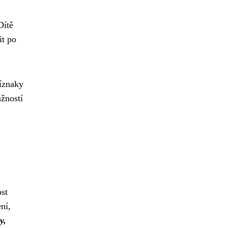
ítě
it po
íznaky
žností
ost
ní,
y,