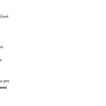
,
íčové.
in.
av
ha pro
zení