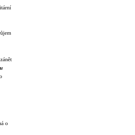
itární
růjem
 zánět
 u
o
ná o