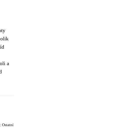
oty
olik
říd
oli a
d
e:
Ostatní