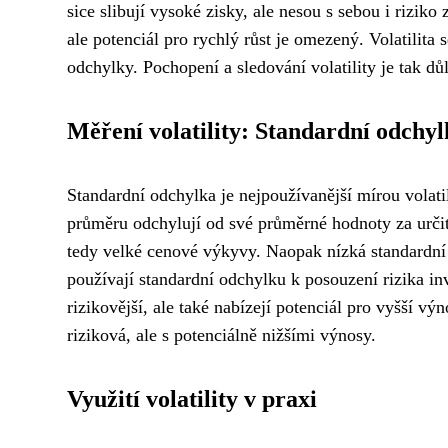
sice slibují vysoké zisky, ale nesou s sebou i riziko
ale potenciál pro rychlý růst je omezený. Volatilit
odchylky. Pochopení a sledování volatility je tak dů
Měření volatility: Standardní odchyl
Standardní odchylka je nejpoužívanější mírou volatil
průměru odchylují od své průměrné hodnoty za určit
tedy velké cenové výkyvy. Naopak nízká standardní od
používají standardní odchylku k posouzení rizika in
rizikovější, ale také nabízejí potenciál pro vyšší v
riziková, ale s potenciálně nižšími výnosy.
Využití volatility v praxi