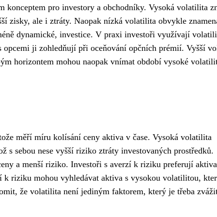
vým konceptem pro investory a obchodníky. Vysoká volatilita z
í zisky, ale i ztráty. Naopak nízká volatilita obvykle znamen
éně dynamické, investice. V praxi investoři využívají volatili
s opcemi ji zohledňují při oceňování opčních prémií. Vyšší vol
obým horizontem mohou naopak vnímat období vysoké volatili
tože měří míru kolísání ceny aktiva v čase. Vysoká volatilita
ož s sebou nese vyšší riziko ztráty investovaných prostředků.
eny a menší riziko. Investoři s averzí k riziku preferují aktiva
cí k riziku mohou vyhledávat aktiva s vysokou volatilitou, kte
omit, že volatilita není jediným faktorem, který je třeba zvážit