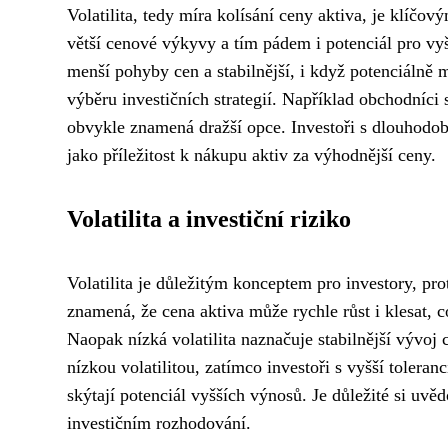
Volatilita, tedy míra kolísání ceny aktiva, je klíčo
větší cenové výkyvy a tím pádem i potenciál pro vyšš
menší pohyby cen a stabilnější, i když potenciálně m
výběru investičních strategií. Například obchodníci 
obvykle znamená dražší opce. Investoři s dlouhod
jako příležitost k nákupu aktiv za výhodnější ceny.
Volatilita a investiční riziko
Volatilita je důležitým konceptem pro investory, pro
znamená, že cena aktiva může rychle růst i klesat, c
Naopak nízká volatilita naznačuje stabilnější vývoj c
nízkou volatilitou, zatímco investoři s vyšší toleran
skýtají potenciál vyšších výnosů. Je důležité si uvěd
investičním rozhodování.