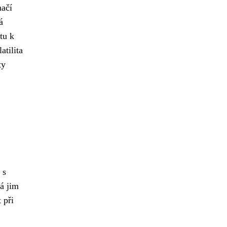
načí
á
tu k
atilita
ty
 s
rá jim
 při