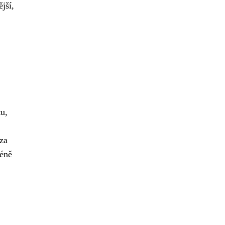
jší,
u,
 za
méně