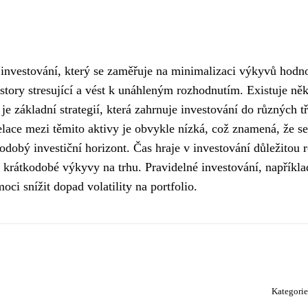
m investování, který se zaměřuje na minimalizaci výkyvů hodn
estory stresující a vést k unáhleným rozhodnutím. Existuje něk
ce je základní strategií, která zahrnuje investování do různých t
relace mezi těmito aktivy je obvykle nízká, což znamená, že se
dobý investiční horizont. Čas hraje v investování důležitou r
krátkodobé výkyvy na trhu. Pravidelné investování, napříkla
i snížit dopad volatility na portfolio.
Kategori