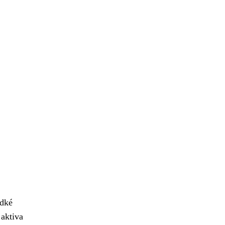
udké
 aktiva