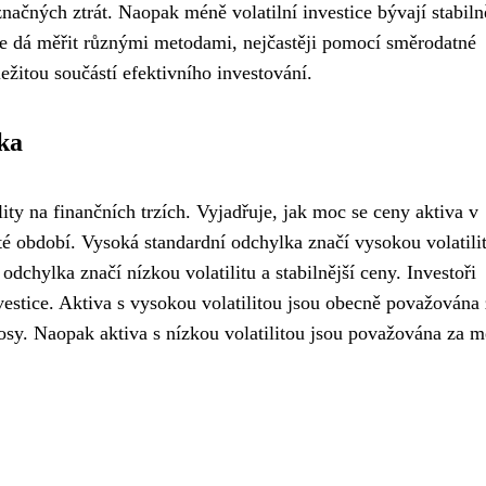
 značných ztrát. Naopak méně volatilní investice bývají stabilně
a se dá měřit různými metodami, nejčastěji pomocí směrodatné
ležitou součástí efektivního investování.
ka
ity na finančních trzích. Vyjadřuje, jak moc se ceny aktiva v
é období. Vysoká standardní odchylka značí vysokou volatilit
chylka značí nízkou volatilitu a stabilnější ceny. Investoři
vestice. Aktiva s vysokou volatilitou jsou obecně považována
ýnosy. Naopak aktiva s nízkou volatilitou jsou považována za 